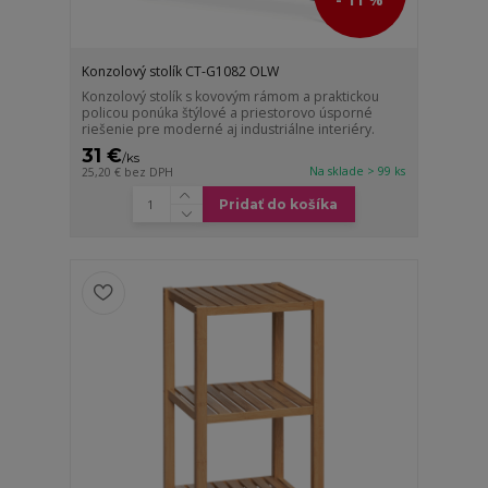
Konzolový stolík CT-G1082 OLW
Konzolový stolík s kovovým rámom a praktickou
policou ponúka štýlové a priestorovo úsporné
riešenie pre moderné aj industriálne interiéry.
31 €
/
ks
Na sklade > 99 ks
25,20 €
bez DPH
Pridať do košíka