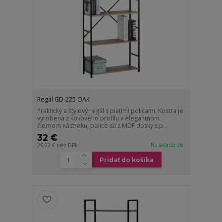
Regál GD-225 OAK
Praktický a štýlový regál s piatimi policami. Kostra je
vyrobená z kovového profilu v elegantnom
čiernom nástreku, police sú z MDF dosky s p...
32 €
Na sklade 36
26,02 €
bez DPH
Pridať do košíka