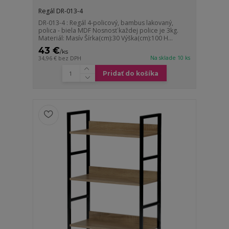
Regál DR-013-4
DR-013-4 : Regál 4-policový, bambus lakovaný,
polica - biela MDF Nosnosť každej police je 3kg.
Materiál: Masív Šírka(cm):30 Výška(cm):100 H...
43 €
/
ks
Na sklade 10 ks
34,96 €
bez DPH
Pridať do košíka