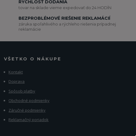
RÝCHLOSŤ DODANIA
tovar na sklade vieme expedovať do 24 HODÍN
BEZPROBLÉMOVÉ RIEŠENIE REKLAMÁCIÍ
záruka spoľahlivého a rýchleho riešenia prípadnej
reklamácie
VŠETKO O NÁKUPE
Kontakt
Doprava
Spôsob platby
Obchodné podmienky
Záručné podmienky
Reklamačný poriadok