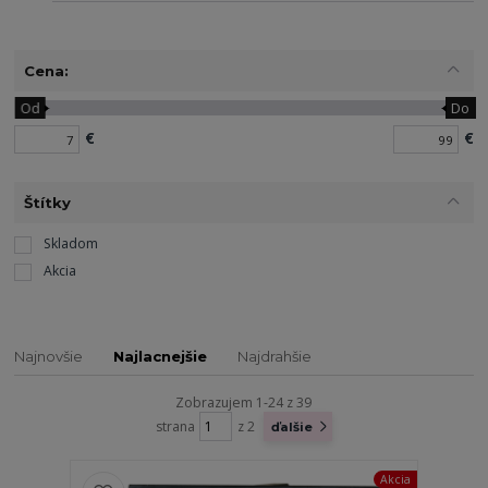
Cena:
Od
Do
€
€
Štítky
Skladom
Akcia
Najnovšie
Najlacnejšie
Najdrahšie
Zobrazujem 1-24 z 39
strana
z 2
ďalšie
Akcia