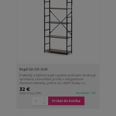
Regál GD-225 OLW
Praktický a štýlový regál s piatimi policami. Kostra je
vyrobená z kovového profilu v elegantnom
čiernom nástreku, police sú z MDF dosky s v...
32 €
Na sklade > 99
26,02 €
bez DPH
Pridať do košíka