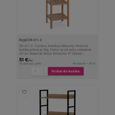
Regál DR-011-3
DR-011-3 : 5-polica, bambus lakovaný. Nosnosť
každej police je 3kg. Police sú od seba vzdialené
29 cm. Materiál: Masív Šírka(cm): 37 Výška(c...
51 €
/
ks
Na sklade > 99 ks
41,46 €
bez DPH
Pridať do košíka