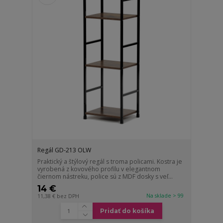
Regál GD-213 OLW
Praktický a štýlový regál s troma policami. Kostra je
vyrobená z kovového profilu v elegantnom
čiernom nástreku, police sú z MDF dosky s veľ...
14 €
Na sklade > 99
11,38 €
bez DPH
Pridať do košíka