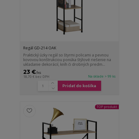
Regál GD-214 OAK
Praktický úzky regál so štyrmi policami a pevnou
kovovou konštrukciou ponúka štýlové riešenie na
ukladanie dekorácií, kníh či drobných predm...
23 €
/
ks
Na sklade > 99 ks
18,70 €
bez DPH
Pridať do košíka
TOP produkt