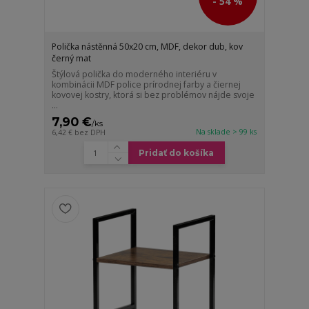
- 54 %
Polička nástěnná 50x20 cm, MDF, dekor dub, kov
černý mat
Štýlová polička do moderného interiéru v
kombinácii MDF police prírodnej farby a čiernej
kovovej kostry, ktorá si bez problémov nájde svoje
...
7,90 €
/
ks
Na sklade > 99 ks
6,42 €
bez DPH
Pridať do košíka