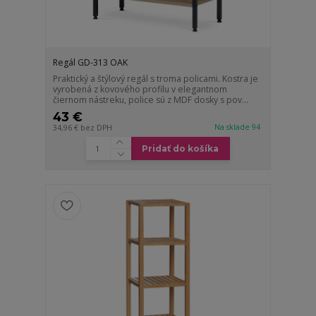
Regál GD-313 OAK
Praktický a štýlový regál s troma policami. Kostra je
vyrobená z kovového profilu v elegantnom
čiernom nástreku, police sú z MDF dosky s pov...
43 €
Na sklade 94
34,96 €
bez DPH
Pridať do košíka