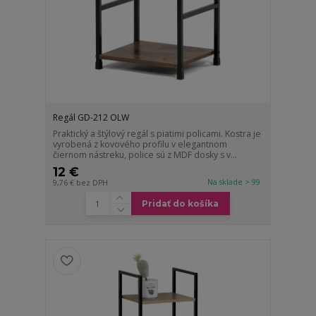
Regál GD-212 OLW
Praktický a štýlový regál s piatimi policami. Kostra je
vyrobená z kovového profilu v elegantnom
čiernom nástreku, police sú z MDF dosky s v...
12 €
Na sklade > 99
9,76 €
bez DPH
Pridať do košíka