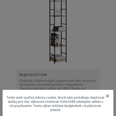
Regál GD-215 OAK
Praktický a štýlový regál s piatimi policami. Kostra je
vyrobená z kovového profilu v elegantnom
čiernom nástreku, police sú z MDF dosky s p...
26 €
Tento web využíva súbory cookie, ktoré nám pomáhajú zlepšovať
Na sklade 49
21,14 €
bez DPH
služby pre Vás. Výberom možnosti SÚHLASÍM udeľujete súhlas s
ich používaním. Tento výber môžete kedykoľvek v budúcnosti
Pridať do košíka
zmeniť.