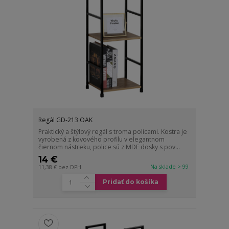
Regál GD-213 OAK
Praktický a štýlový regál s troma policami. Kostra je
vyrobená z kovového profilu v elegantnom
čiernom nástreku, police sú z MDF dosky s pov...
14 €
Na sklade > 99
11,38 €
bez DPH
Pridať do košíka