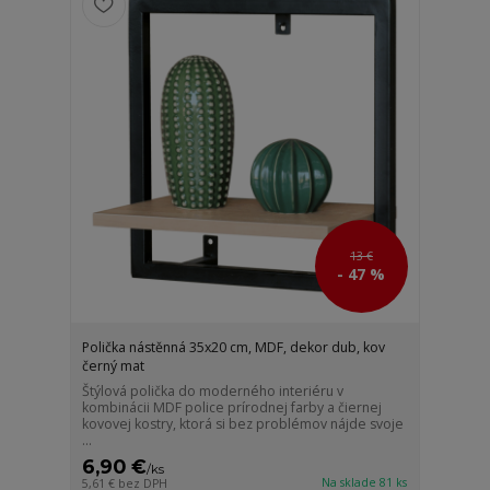
13 €
- 47 %
Polička nástěnná 35x20 cm, MDF, dekor dub, kov
černý mat
Štýlová polička do moderného interiéru v
kombinácii MDF police prírodnej farby a čiernej
kovovej kostry, ktorá si bez problémov nájde svoje
...
6,90 €
/
ks
Na sklade 81 ks
5,61 €
bez DPH