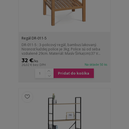
Regál DR-011-5
DR-011-5 : 3-policový regál, bambus lakovaný.
Nosnosť každej police je 3kg. Police sú od seba
vzdialené 29cm. Materiál: Masív Šírka(cm):37 V...
32 €
/
ks
Na sklade 50 ks
26,02 €
bez DPH
Pridať do košíka