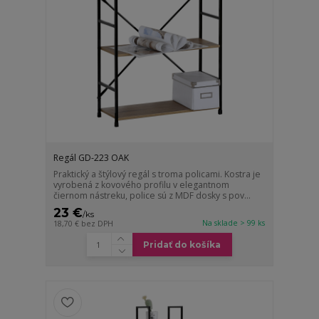
Regál GD-223 OAK
Praktický a štýlový regál s troma policami. Kostra je
vyrobená z kovového profilu v elegantnom
čiernom nástreku, police sú z MDF dosky s pov...
23 €
/
ks
Na sklade > 99 ks
18,70 €
bez DPH
Pridať do košíka