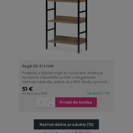
Regál GD-314 OAK
Praktický a štýlový regál so 4 policami. Kostra je
vyrobená z kovového profilu v elegantnom
čiernom nástreku, police sú z MDF dosky s povrch...
51 €
Na sklade > 99
41,46 €
bez DPH
Pridať do košíka
Načítať ďalšie produkty (15)