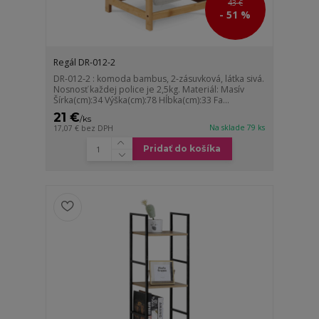
43 €
- 51 %
Regál DR-012-2
DR-012-2 : komoda bambus, 2-zásuvková, látka sivá.
Nosnosť každej police je 2,5kg. Materiál: Masív
Šírka(cm):34 Výška(cm):78 Hĺbka(cm):33 Fa...
21 €
/
ks
Na sklade 79 ks
17,07 €
bez DPH
Pridať do košíka