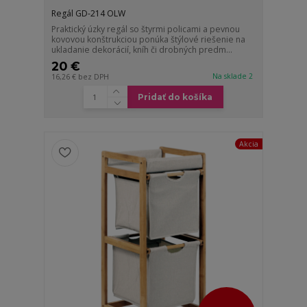
Regál GD-214 OLW
Praktický úzky regál so štyrmi policami a pevnou
kovovou konštrukciou ponúka štýlové riešenie na
ukladanie dekorácií, kníh či drobných predm...
20 €
Na sklade 2
16,26 €
bez DPH
Pridať do košíka
Akcia