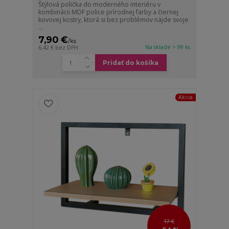
Štýlová polička do moderného interiéru v
kombinácii MDF police prírodnej farby a čiernej
kovovej kostry, ktorá si bez problémov nájde svoje
...
7,90 €
/
ks
Na sklade > 99 ks
6,42 €
bez DPH
Pridať do košíka
Akcia
17 €