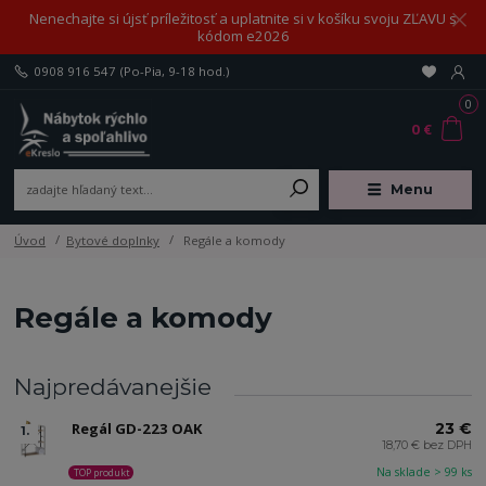
Nenechajte si újsť príležitosť a uplatnite si v košíku svoju ZĽAVU s
kódom e2026
0908 916 547
(Po-Pia, 9-18 hod.)
0
0 €
Menu
Úvod
Bytové doplnky
Regále a komody
Regále a komody
Najpredávanejšie
Regál GD-223 OAK
23 €
1.
18,70 € bez DPH
Na sklade > 99 ks
TOP produkt