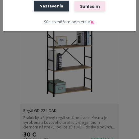
Nastavenia
Súhlasím
Súhlas môžete odmietnuť
tu
.
Regál GD-224 OAK
Praktický a štýlový regál so 4 policami. Kostra je
vyrobená z kovového profilu v elegantnom
čiernom nástreku, police sú z MDF dosky s povrch...
30 €
Na sklade > 99