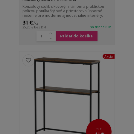
Konzolový stolík s kovovým rámom a praktickou
policou ponúka štýlové a priestorovo úsporné
riešenie pre moderné aj industriálne interiéry.
31 €
/
ks
Na sklade 8 ks
25,20 €
bez DPH
Pridať do košíka
Akcia
35 €
- 11 %