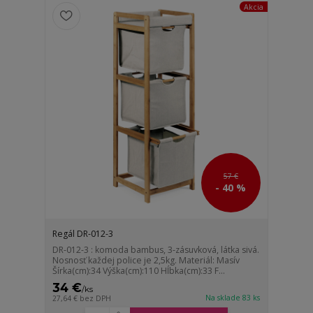
Akcia
57 €
- 40 %
Regál DR-012-3
DR-012-3 : komoda bambus, 3-zásuvková, látka sivá.
Nosnosť každej police je 2,5kg. Materiál: Masív
Šírka(cm):34 Výška(cm):110 Hĺbka(cm):33 F...
34 €
/
ks
Na sklade 83 ks
27,64 €
bez DPH