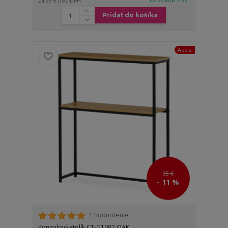
24,39 €
bez DPH
Pridať do košíka
Akcia
35 €
- 11 %
1 hodnotenie
Konzolový stolík CT-G1082 OAK