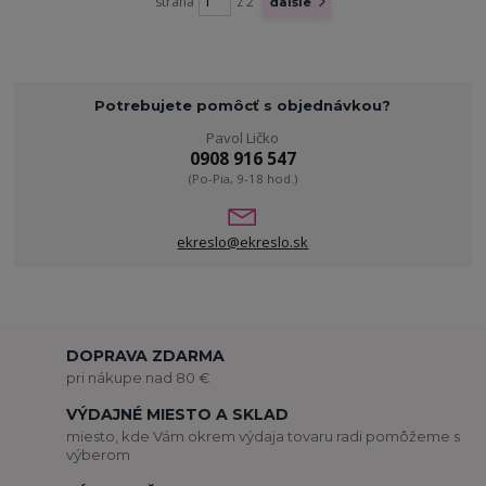
strana
z 2
ďalšie
Potrebujete pomôcť s objednávkou?
Pavol Ličko
0908 916 547
(Po-Pia, 9-18 hod.)
ekreslo@ekreslo.sk
DOPRAVA ZDARMA
pri nákupe nad 80 €
VÝDAJNÉ MIESTO A SKLAD
miesto, kde Vám okrem výdaja tovaru radi pomôžeme s
výberom