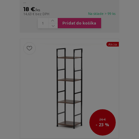
...
18 €
/
ks
Na sklade > 99 ks
14,63 €
bez DPH
Pridať do košíka
Akcia
26 €
- 23 %