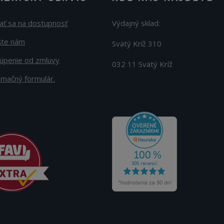
ať sa na dostupnosť
Výdajný sklad:
šte nám
Svätý Kríž 310
úpenie od zmluvy
032 11 Svätý Kríž
amačný formulár.