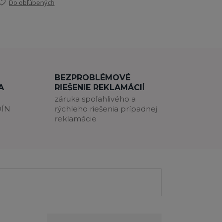
Do obľúbených
BEZPROBLÉMOVÉ
A
RIEŠENIE REKLAMÁCIÍ
záruka spoľahlivého a
DÍN
rýchleho riešenia prípadnej
reklamácie