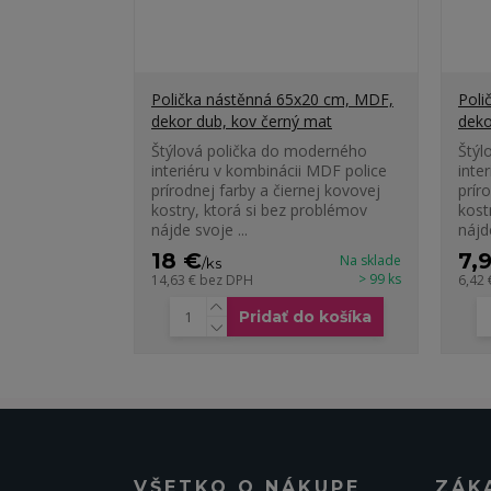
Polička nástěnná 65x20 cm, MDF,
Poli
dekor dub, kov černý mat
deko
Štýlová polička do moderného
Štýl
interiéru v kombinácii MDF police
inte
prírodnej farby a čiernej kovovej
prír
kostry, ktorá si bez problémov
kost
nájde svoje ...
nájde
18 €
7,
Na sklade
/
ks
> 99 ks
14,63 €
bez DPH
6,42
Pridať do košíka
VŠETKO O NÁKUPE
ZÁK