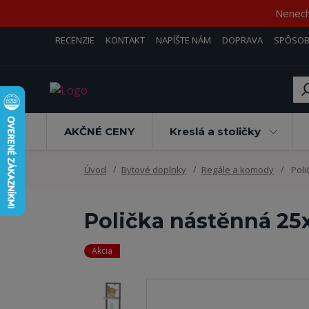
Nenecha
RECENZIE
KONTAKT
NAPÍŠTE NÁM
DOPRAVA
SPÔSOB
AKČNÉ CENY
Kreslá a stoličky
Úvod
Bytové doplnky
Regále a komody
Poli
Polička nástěnná 25
Akcia