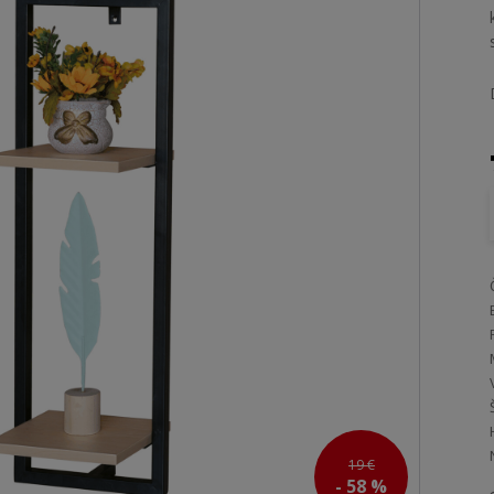
19 €
- 58 %