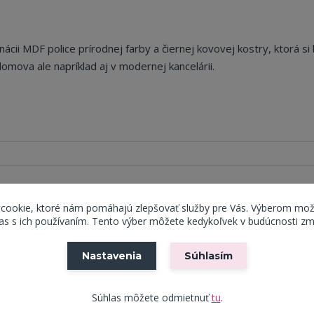
ácii MDF police prírodnej farby a čiernej kovovej kostry, ktorá si
omova ale napríklad aj v modernej kancelárii.
 cookie, ktoré nám pomáhajú zlepšovať služby pre Vás. Výberom mož
s s ich používaním. Tento výber môžete kedykoľvek v budúcnosti zm
Nastavenia
Súhlasím
Súhlas môžete odmietnuť
tu
.