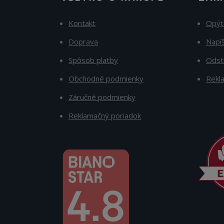
Kontakt
Opýt
Doprava
Napí
Spôsob platby
Odst
Obchodné podmienky
Rekl
Záručné podmienky
Reklamačný poriadok