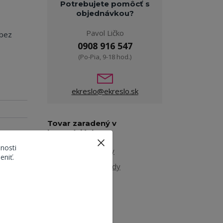
Potrebujete pomôcť s
objednávkou?
Pavol Ličko
 bez
0908 916 547
(Po-Pia, 9-18 hod.)
ekreslo@ekreslo.sk
Tovar zaradený v
kategóriách
nosti
Bytové doplnky
eniť.
Regále a komody