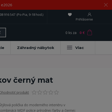
om e2026
08 916 547
(Po-Pia, 9-18 hod.)
Prihlásenie
0
ks
za
0 €
ť
ie
Záhradný nábytok
Viac
kov černý mat
Ohodnotiť produkt
Štýlová polička do moderného interiéru v
kombinácii MDF police prírodnej farby a čiernej