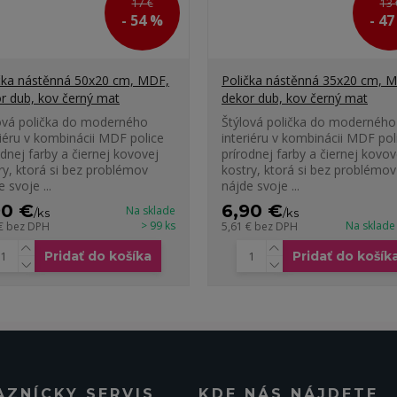
17 €
13 
- 54 %
- 4
čka nástěnná 50x20 cm, MDF,
Polička nástěnná 35x20 cm, 
r dub, kov černý mat
dekor dub, kov černý mat
ová polička do moderného
Štýlová polička do moderného
riéru v kombinácii MDF police
interiéru v kombinácii MDF pol
odnej farby a čiernej kovovej
prírodnej farby a čiernej kovov
ry, ktorá si bez problémov
kostry, ktorá si bez problémov
 svoje ...
nájde svoje ...
90 €
6,90 €
Na sklade
/
ks
/
ks
> 99 ks
Na sklade
 €
bez DPH
5,61 €
bez DPH
Pridať do košíka
Pridať do košík
AZNÍCKY SERVIS
KDE NÁS NÁJDETE