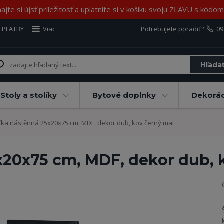
jte si újsť príležitosť a uplatnite si v košíku svoju ZĽAVU s kód
 PLATBY
Viac
Potrebujete poradiť?
09
Hľada
Stoly a stolíky
Bytové doplnky
Dekorác
čka nástěnná 25x20x75 cm, MDF, dekor dub, kov černý mat
x20x75 cm, MDF, dekor dub, 