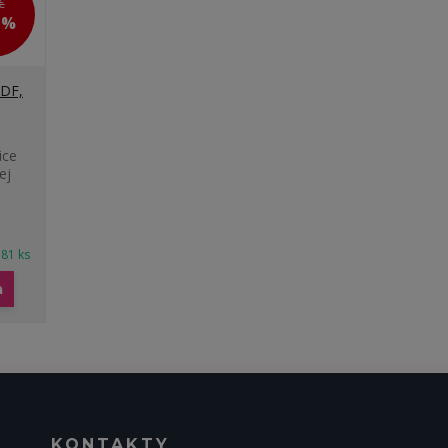
€
7 %
MDF,
ice
ej
 81 ks
a
KONTAKTY