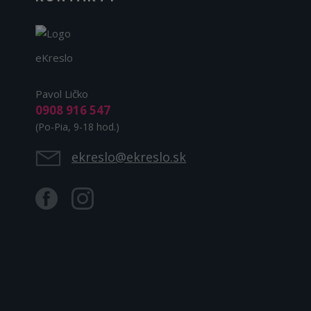
eKreslo
Pavol Ličko
0908 916 547
(Po-Pia, 9-18 hod.)
ekreslo@ekreslo.sk