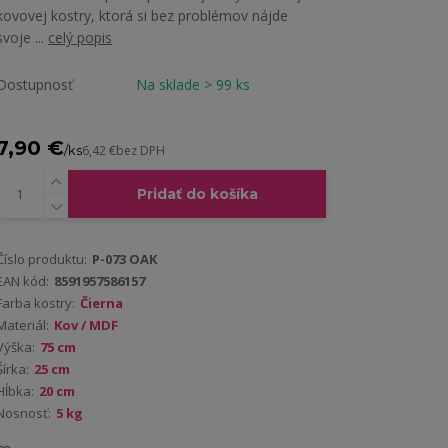
kovovej kostry, ktorá si bez problémov nájde
svoje ...
celý popis
Dostupnosť
Na sklade > 99 ks
7,90 €
/
ks
6,42 €
bez DPH
Pridať do košíka
Číslo produktu:
P-073 OAK
EAN kód:
8591957586157
Farba kostry:
Čierna
Materiál:
Kov / MDF
Výška:
75 cm
Šírka:
25 cm
Hĺbka:
20 cm
Nosnosť:
5 kg