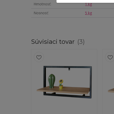
Hmotnosť
1 kg
Nosnosť
5 kg
Súvisiaci tovar
3