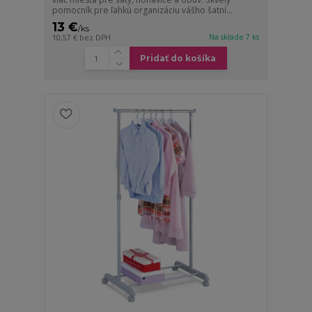
pomocník pre ľahkú organizáciu vášho šatní...
13 €
/
ks
Na sklade 7 ks
10,57 €
bez DPH
Pridať do košíka