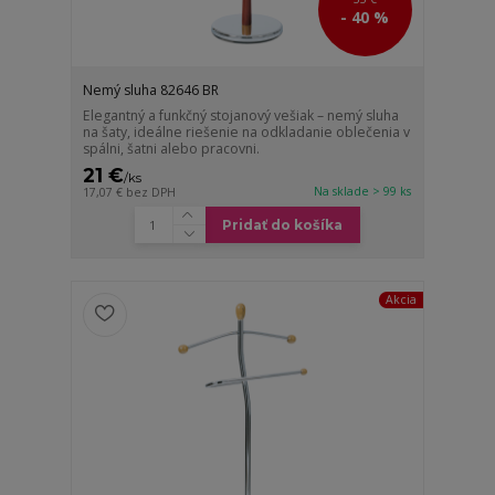
- 40 %
Nemý sluha 82646 BR
Elegantný a funkčný stojanový vešiak – nemý sluha
na šaty, ideálne riešenie na odkladanie oblečenia v
spálni, šatni alebo pracovni.
21 €
/
ks
Na sklade > 99 ks
17,07 €
bez DPH
Pridať do košíka
Akcia