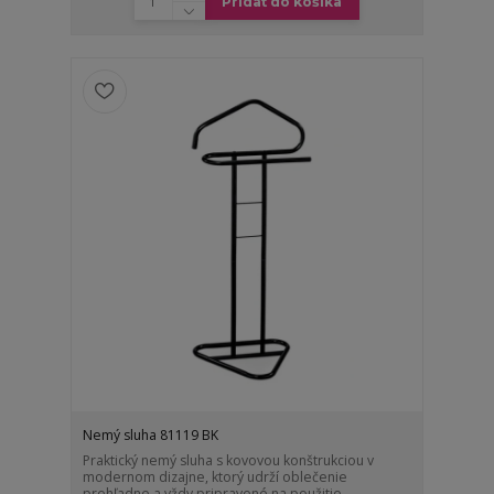
Pridať do košíka
Nemý sluha 81119 BK
Praktický nemý sluha s kovovou konštrukciou v
modernom dizajne, ktorý udrží oblečenie
prehľadne a vždy pripravené na použitie.