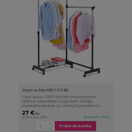
Stojan na šaty ABD-1215 BK
L-tvar stojan s 360° otočným mechanizmom.
Výškovo nastaviteľný s pojazdom. Získajte
maximálnu kapacitu aj v rohových priestoroch.
27 €
/
ks
Na sklade > 99 ks
21,95 €
bez DPH
Pridať do košíka