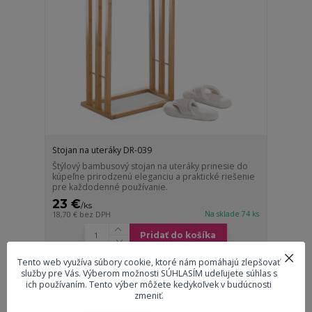
Stojan na uteráky DR-039
Štýlový bambusový stojan na uteráky prinesie do
kúpeľne prirodzenú eleganciu a praktické riešenie
pre každodenné používanie.
23 €
/
ks
Na sklade 74 ks
18,70 €
bez DPH
Pridať do košíka
Tento web využíva súbory cookie, ktoré nám pomáhajú zlepšovať
služby pre Vás. Výberom možnosti SÚHLASÍM udeľujete súhlas s
ich používaním. Tento výber môžete kedykoľvek v budúcnosti
zmeniť.