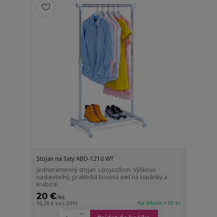
Stojan na šaty ABD-1210 WT
Jednoramenný stojan s pojazdom. Výškovo
nastaviteľný, praktická kovová sieť na topánky a
krabice.
20 €
/
ks
Na sklade > 99 ks
16,26 €
bez DPH