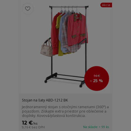
Akcia
16 €
- 25 %
Stojan na šaty ABD-1212 BK
Jednoramenný stojan s otočnými ramenami (360°) a
pojazdom. Získajte extra priestor pre oblečenie a
doplnky. Kovová/plastová konštrukcia.
12 €
/
ks
Na sklade > 99 ks
9,76 €
bez DPH