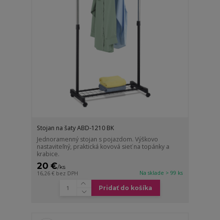
Stojan na šaty ABD-1210 BK
Jednoramenný stojan s pojazdom. Výškovo
nastaviteľný, praktická kovová sieť na topánky a
krabice.
20 €
/
ks
Na sklade > 99 ks
16,26 €
bez DPH
Pridať do košíka