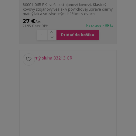
80001-06B BK : vešiak stojanový kovový. Klasický
kovový stojanový vešiak v povrchovej úprave čierny
matný lak a so závesnými háčikmi v dvoch...
27 €
/
ks
Na sklade > 99 ks
21,95 €
bez DPH
Pridať do košíka