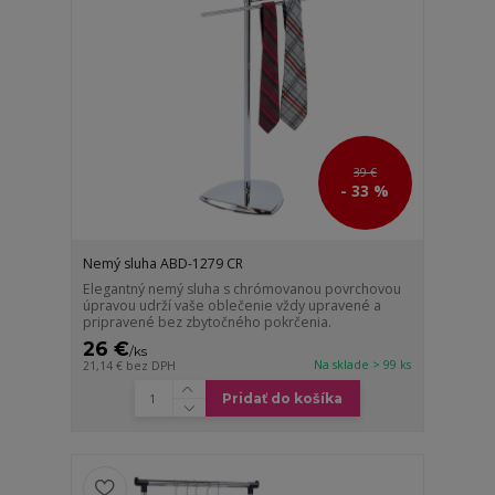
39 €
- 33 %
Nemý sluha ABD-1279 CR
Elegantný nemý sluha s chrómovanou povrchovou
úpravou udrží vaše oblečenie vždy upravené a
pripravené bez zbytočného pokrčenia.
26 €
/
ks
Na sklade > 99 ks
21,14 €
bez DPH
Pridať do košíka