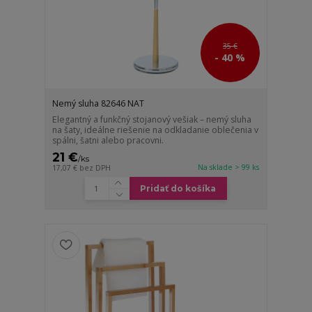
35 €
- 40 %
Nemý sluha 82646 NAT
Elegantný a funkčný stojanový vešiak – nemý sluha
na šaty, ideálne riešenie na odkladanie oblečenia v
spálni, šatni alebo pracovni.
21 €
/
ks
Na sklade > 99 ks
17,07 €
bez DPH
Pridať do košíka