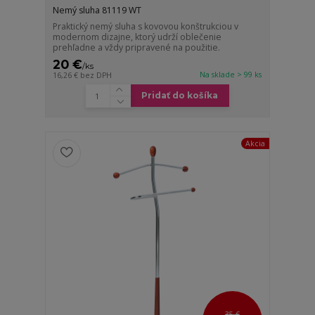
Nemý sluha 81119 WT
Praktický nemý sluha s kovovou konštrukciou v
modernom dizajne, ktorý udrží oblečenie
prehľadne a vždy pripravené na použitie.
20 €
/
ks
Na sklade > 99 ks
16,26 €
bez DPH
Pridať do košíka
Akcia
35 €