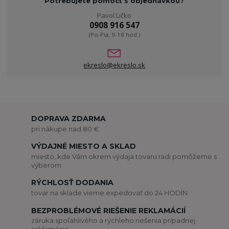
Potrebujete pomôcť s objednávkou?
Pavol Ličko
0908 916 547
(Po-Pia, 9-18 hod.)
ekreslo@ekreslo.sk
DOPRAVA ZDARMA
pri nákupe nad 80 €
VÝDAJNÉ MIESTO A SKLAD
miesto, kde Vám okrem výdaja tovaru radi pomôžeme s
výberom
RÝCHLOSŤ DODANIA
tovar na sklade vieme expedovať do 24 HODÍN
BEZPROBLÉMOVÉ RIEŠENIE REKLAMÁCIÍ
záruka spoľahlivého a rýchleho riešenia prípadnej