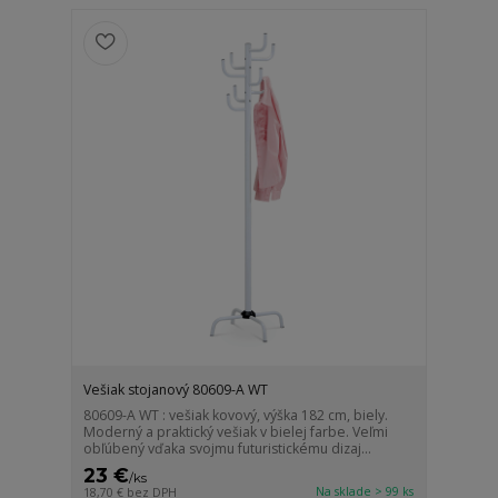
Vešiak stojanový 80609-A WT
80609-A WT : vešiak kovový, výška 182 cm, biely.
Moderný a praktický vešiak v bielej farbe. Veľmi
obľúbený vďaka svojmu futuristickému dizaj...
23 €
/
ks
Na sklade > 99 ks
18,70 €
bez DPH