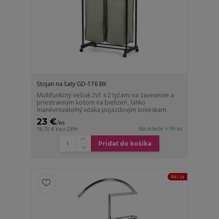
Stojan na šaty GD-176 BK
Multifunkčný vešiak 2v1 s 2 tyčami na zavesenie a
priestranným košom na bielizeň, ľahko
manévrovateľný vďaka pojazdovým kolieskam.
23 €
/
ks
Na sklade > 99 ks
18,70 €
bez DPH
Pridať do košíka
Akcia