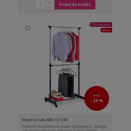
Pridať do košíka
TOP produkt
Akcia
17 €
- 24 %
Stojan na šaty ABD-1213 BK
Praktický dvojramenný stojan s kolieskami. Získajte
viac miesta pre šaty, nohavice a obuv. Skvelý