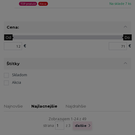
Na sklade 7 ks
TOP produkt
Akcia
Cena:
Od
Do
€
€
Štítky
Skladom
Akcia
Najnovšie
Najlacnejšie
Najdrahšie
Zobrazujem 1-24 z 49
strana
z 3
ďalšie