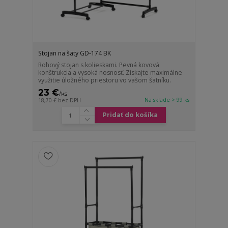
Stojan na šaty GD-174 BK
Rohový stojan s kolieskami. Pevná kovová
konštrukcia a vysoká nosnosť. Získajte maximálne
využitie úložného priestoru vo vašom šatníku.
23 €
/
ks
Na sklade > 99 ks
18,70 €
bez DPH
Pridať do košíka