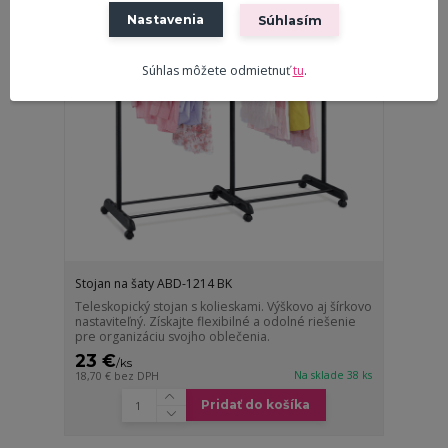
Nastavenia
Súhlasím
Súhlas môžete odmietnuť
tu
.
Stojan na šaty ABD-1214 BK
Teleskopický stojan s kolieskami. Výškovo aj šírkovo
nastaviteľný. Získajte flexibilné a odolné riešenie
pre organizáciu svojho oblečenia.
23 €
/
ks
Na sklade 38 ks
18,70 €
bez DPH
Pridať do košíka