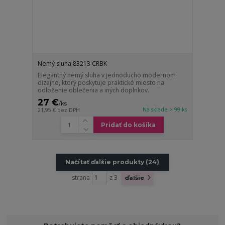
Nemý sluha 83213 CRBK
Elegantný nemý sluha v jednoducho modernom
dizajne, ktorý poskytuje praktické miesto na
odloženie oblečenia a iných doplnkov.
27 €
/
ks
Na sklade > 99 ks
21,95 €
bez DPH
Pridať do košíka
Načítať ďalšie produkty (24)
strana
z 3
ďalšie