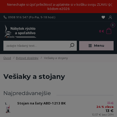
Nenechajte si újsť príležitosť a uplatnite si v košíku svoju ZĽAVU s
kódom e2026
0908 916 547
(Po-Pia, 9-18 hod.)
0
0 €
Menu
Úvod
Bytové doplnky
Vešiaky a stojany
Vešiaky a stojany
Najpredávanejšie
Stojan na šaty ABD-1213 BK
17 €
1.
24 % zľava
13 €
10,57 € bez DPH