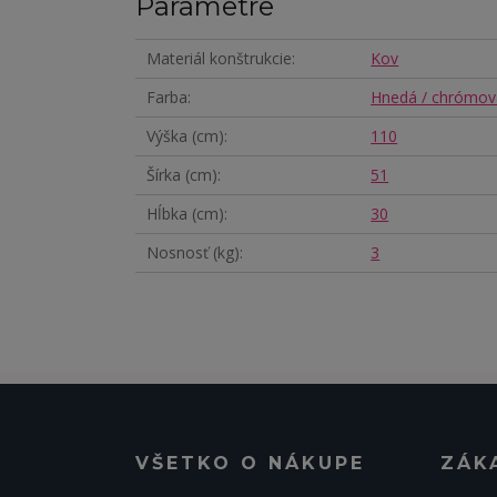
Parametre
Materiál konštrukcie
Kov
Farba
Hnedá / chrómov
Výška (cm)
110
Šírka (cm)
51
Hĺbka (cm)
30
Nosnosť (kg)
3
VŠETKO O NÁKUPE
ZÁK