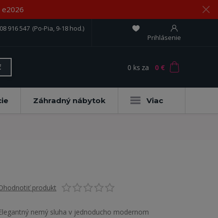
om e2026
08 916 547
(Po-Pia, 9-18 hod.)
Prihlásenie
0
ks
za
0 €
ť
ie
Záhradný nábytok
Viac
Ohodnotiť produkt
Elegantný nemý sluha v jednoducho modernom