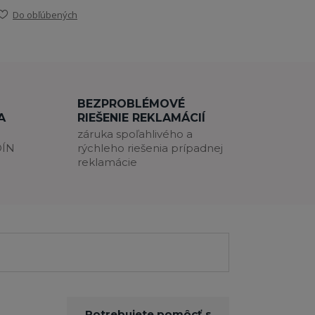
Do obľúbených
BEZPROBLÉMOVÉ
A
RIEŠENIE REKLAMÁCIÍ
záruka spoľahlivého a
DÍN
rýchleho riešenia prípadnej
reklamácie
Potrebujete pomôcť s