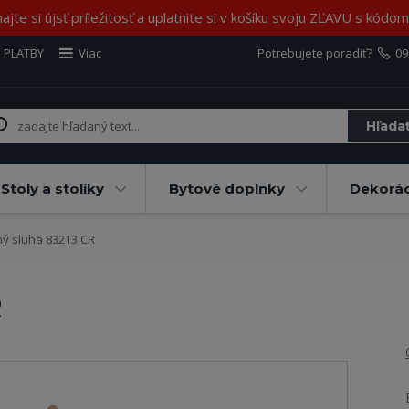
jte si újsť príležitosť a uplatnite si v košíku svoju ZĽAVU s kód
 PLATBY
Viac
Potrebujete poradiť?
09
Hľada
Stoly a stolíky
Bytové doplnky
Dekorác
 sluha 83213 CR
R