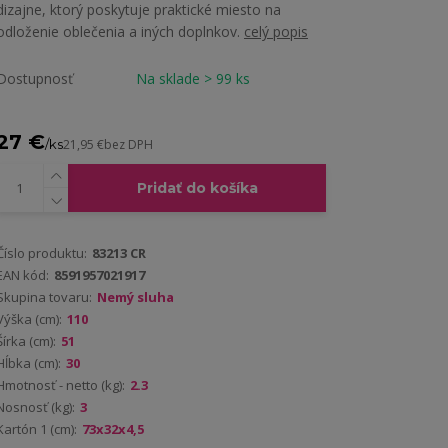
dizajne, ktorý poskytuje praktické miesto na
odloženie oblečenia a iných doplnkov.
celý popis
Dostupnosť
Na sklade > 99 ks
27 €
/
ks
21,95 €
bez DPH
Pridať do košíka
Číslo produktu:
83213 CR
EAN kód:
8591957021917
Skupina tovaru:
Nemý sluha
Výška (cm):
110
Šírka (cm):
51
Hĺbka (cm):
30
Hmotnosť - netto (kg):
2.3
Nosnosť (kg):
3
Kartón 1 (cm):
73x32x4,5