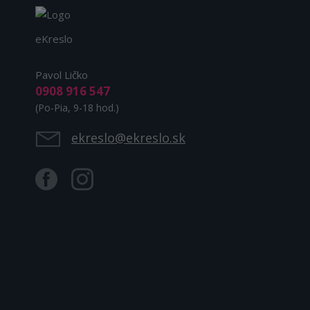
eKreslo
Pavol Ličko
0908 916 547
(Po-Pia, 9-18 hod.)
ekreslo@ekreslo.sk