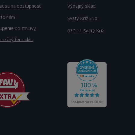
ať sa na dostupnosť
Výdajný sklad:
šte nám
Svätý Kríž 310
úpenie od zmluvy
032 11 Svätý Kríž
amačný formulár.