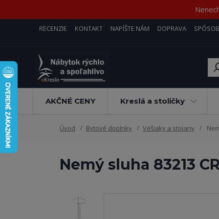
Nenecha
RECENZIE
KONTAKT
NAPÍŠTE NÁM
DOPRAVA
SPÔSOB
AKČNÉ CENY
Kreslá a stoličky
Úvod
Bytové doplnky
Vešiaky a stojany
Nemý
Nemý sluha 83213 C