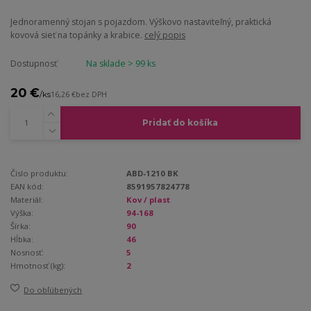
Jednoramenný stojan s pojazdom. Výškovo nastaviteľný, praktická
kovová sieť na topánky a krabice.
celý popis
Dostupnosť
Na sklade > 99 ks
20 €
/
ks
16,26 €
bez DPH
Pridať do košíka
Číslo produktu:
ABD-1210 BK
EAN kód:
8591957824778
Materiál:
Kov / plast
Výška:
94-168
Šírka:
90
Hĺbka:
46
Nosnosť:
5
Hmotnosť (kg):
2
Do obľúbených