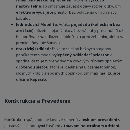
nastaviteľné
. To umožňuje zavesiť odevy rôznej dĺžky, čím
efektívne využijete
priestor bez pokrčenia dlhých šiat či
kabátov.
Jednoduchá Mobilita:
Vďaka
pojadzdu (kolieskam bez
aretácie)
môžete stojan ľahko a bez námahy presunúť, či už
ho používate na odloženie oblečenia pred žehlením, alebo na
premiestňovanie šatstva.
Praktický Odkladač:
Na rozdiel od bežných stojanov
ponúka tento model
vylepšený odkladací priestor
v
spodnej časti. Je tvorený dvoma kovovými rúrkami spojenými
drôtenou sieťou
, ktorá je ideálna na uloženie topánok,
úložných krabíc alebo iných doplnkov, čím
maximalizujete
úložnú kapacitu
.
Konštrukcia a Prevedenie
Konštrukcia spája odolné kovové ramená v
lesklom prevedení
s
plastovými a spodnými časťami v
tmavom neutrálnom odtieni
.