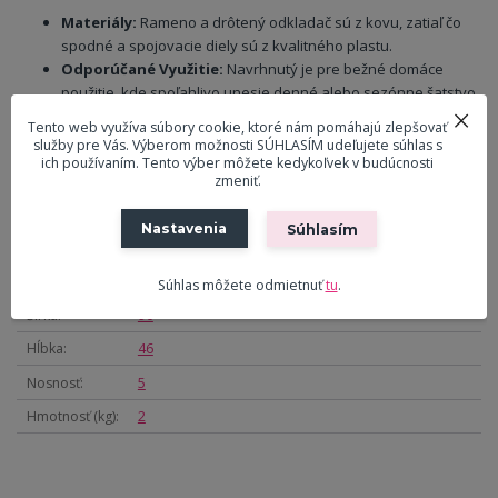
Materiály:
Rameno a drôtený odkladač sú z kovu, zatiaľ čo
spodné a spojovacie diely sú z kvalitného plastu.
Odporúčané Využitie:
Navrhnutý je pre bežné domáce
použitie, kde spoľahlivo unesie denné alebo sezónne šatstvo.
Tento web využíva súbory cookie, ktoré nám pomáhajú zlepšovať
služby pre Vás. Výberom možnosti SÚHLASÍM udeľujete súhlas s
Parametre
ich používaním. Tento výber môžete kedykoľvek v budúcnosti
zmeniť.
Materiál
Kov / plast
Nastavenia
Súhlasím
Farba
Čierna / chrómová
Výška
94-168
Súhlas môžete odmietnuť
tu
.
Šírka
90
Hĺbka
46
Nosnosť
5
Hmotnosť (kg)
2