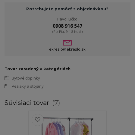
Potrebujete pomôcť s objednávkou?
Pavol Ličko
0908 916 547
(Po-Pia, 9-18 hod.)
ekreslo@ekreslo.sk
Tovar zaradený v kategóriách
Bytové doplnky
Vešiaky a stojany
Súvisiaci tovar
7