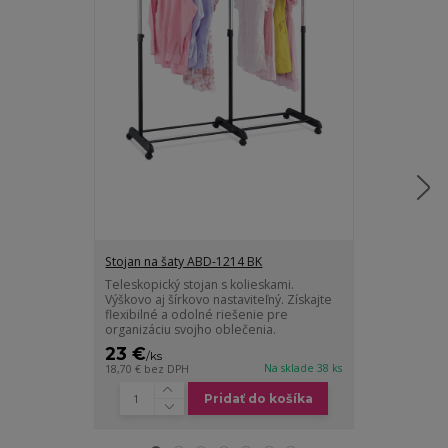
Stojan na šaty ABD-1214 BK
Stojan na šat
Teleskopický stojan s kolieskami.
Praktický dvoj
Výškovo aj šírkovo nastaviteľný. Získajte
kolieskami. Zí
flexibilné a odolné riešenie pre
nohavice a ob
organizáciu svojho oblečenia.
ľahkú organizác
23 €
15 €
/
ks
/
ks
Na sklade 38 ks
18,70 €
bez DPH
12,20 €
bez DP
Pridať do košíka