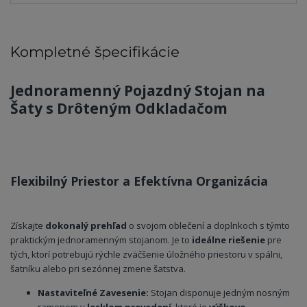
Kompletné špecifikácie
Jednoramenný Pojazdný Stojan na
Šaty s Drôteným Odkladačom
Flexibilný Priestor a Efektívna Organizácia
Získajte
dokonalý prehľad
o svojom oblečení a doplnkoch s týmto
praktickým jednoramenným stojanom. Je to
ideálne riešenie
pre
tých, ktorí potrebujú rýchle zväčšenie úložného priestoru v spálni,
šatníku alebo pri sezónnej zmene šatstva.
Nastaviteľné Zavesenie:
Stojan disponuje jedným nosným
ramenom v
lesklom prevedení
, ktoré je
výškovo