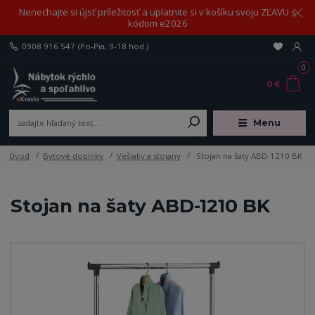
Nenechajte si újsť príležitosť a uplatnite si v košíku svoju ZĽAVU s
kódom e2026
0908 916 547
(Po-Pia, 9-18 hod.)
0
0 €
Menu
Úvod
Bytové doplnky
Vešiaky a stojany
Stojan na šaty ABD-1210 BK
Stojan na šaty ABD-1210 BK