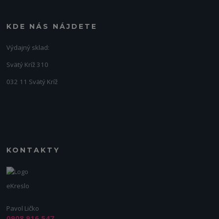
KDE NÁS NÁJDETE
Výdajný sklad:
Svätý Kríž 310
032 11 Svätý Kríž
KONTAKTY
eKreslo
Pavol Ličko
0908 916 547