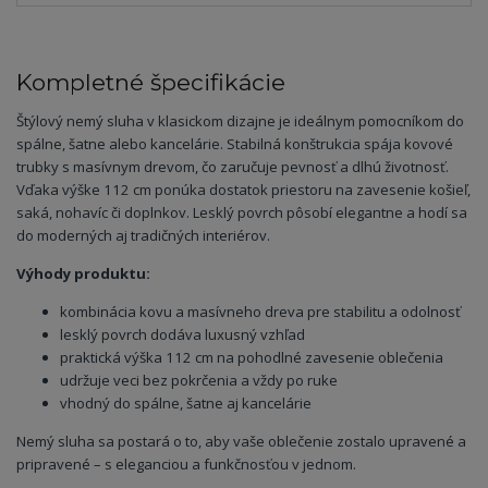
Kompletné špecifikácie
Štýlový nemý sluha v klasickom dizajne je ideálnym pomocníkom do
spálne, šatne alebo kancelárie. Stabilná konštrukcia spája kovové
trubky s masívnym drevom, čo zaručuje pevnosť a dlhú životnosť.
Vďaka výške 112 cm ponúka dostatok priestoru na zavesenie košieľ,
saká, nohavíc či doplnkov. Lesklý povrch pôsobí elegantne a hodí sa
do moderných aj tradičných interiérov.
Výhody produktu:
kombinácia kovu a masívneho dreva pre stabilitu a odolnosť
lesklý povrch dodáva luxusný vzhľad
praktická výška 112 cm na pohodlné zavesenie oblečenia
udržuje veci bez pokrčenia a vždy po ruke
vhodný do spálne, šatne aj kancelárie
Nemý sluha sa postará o to, aby vaše oblečenie zostalo upravené a
pripravené – s eleganciou a funkčnosťou v jednom.