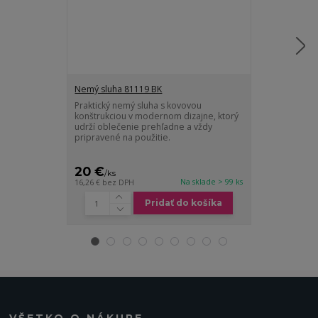
Nemý sluha 81119 BK
Nemý sluha 8
Praktický nemý sluha s kovovou
81870 BK : nem
konštrukciou v modernom dizajne, ktorý
drevo. Modern
udrží oblečenie prehľadne a vždy
praktický nem
pripravené na použitie.
ktorého nosnos
20 €
51 €
/
ks
/
ks
Na sklade > 99 ks
16,26 €
bez DPH
41,46 €
bez DP
Pridať do košíka