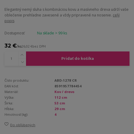
Elegantný nemý sluha s kombináciou kovu a masívneho dreva udrží vaše
oblečenie prehľadne zavesené a vždy pripravené na nosenie.
celý
popis
Dostupnosť
Na sklade > 99 ks
32 €
/
ks
26,02 €
bez DPH
Pridať do košíka
Číslo produktu:
ABD-1278 CR
EAN kód:
8591957784454
Materiál:
Kov / drevo
Výška:
112 cm
Šírka:
53 cm
Hĺbka:
29 cm
Hmotnosť (kg):
4
Do obľúbených