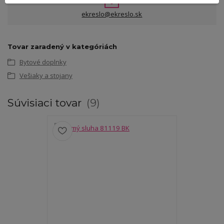
ekreslo@ekreslo.sk
Tovar zaradený v kategóriách
Bytové doplnky
Vešiaky a stojany
Súvisiaci tovar
9