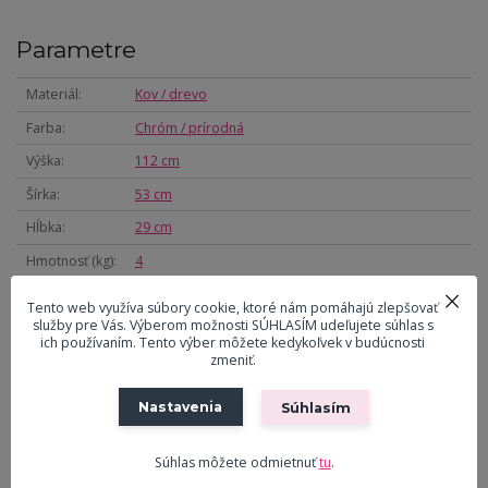
Parametre
Materiál
Kov / drevo
Farba
Chróm / prírodná
Výška
112 cm
Šírka
53 cm
Hĺbka
29 cm
Hmotnosť (kg)
4
Tento web využíva súbory cookie, ktoré nám pomáhajú zlepšovať
služby pre Vás. Výberom možnosti SÚHLASÍM udeľujete súhlas s
ich používaním. Tento výber môžete kedykoľvek v budúcnosti
zmeniť.
Potrebujete pomôcť s objednávkou?
Nastavenia
Pavol Ličko
Súhlasím
0908 916 547
(Po-Pia, 9-18 hod.)
Súhlas môžete odmietnuť
tu
.