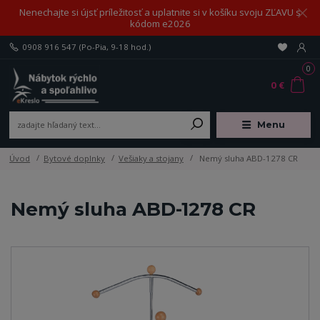
Nenechajte si újsť príležitosť a uplatnite si v košíku svoju ZĽAVU s
kódom e2026
0908 916 547
(Po-Pia, 9-18 hod.)
0
0 €
Menu
Úvod
Bytové doplnky
Vešiaky a stojany
Nemý sluha ABD-1278 CR
Nemý sluha ABD-1278 CR