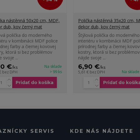
čka nástěnná 50x20 cm, MDF,
Polička nástěnná 35x20 cm, 
r dub, kov černý mat
dekor dub, kov černý mat
ová polička do moderného
Štýlová polička do moderného
riéru v kombinácii MDF police
interiéru v kombinácii MDF pol
odnej farby a čiernej kovovej
prírodnej farby a čiernej kovov
ry, ktorá si bez problémov
kostry, ktorá si bez problémov
 svoje ...
nájde svoje ...
90 €
6,90 €
Na sklade
/
ks
/
ks
> 99 ks
Na sklade
 €
bez DPH
5,61 €
bez DPH
Pridať do košíka
Pridať do košík
AZNÍCKY SERVIS
KDE NÁS NÁJDETE