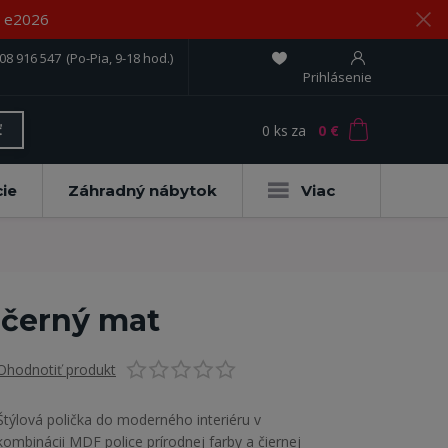
om e2026
08 916 547
(Po-Pia, 9-18 hod.)
Prihlásenie
0
ks
za
0 €
ť
ie
Záhradný nábytok
Viac
 černý mat
Ohodnotiť produkt
Štýlová polička do moderného interiéru v
kombinácii MDF police prírodnej farby a čiernej