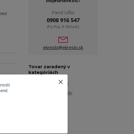
objednávkou?
Pavol Ličko
 bez
0908 916 547
(Po-Pia, 9-18 hod.)
ekreslo@ekreslo.sk
Tovar zaradený v
kategóriách
Bytové doplnky
nosti
eniť.
Regále a komody