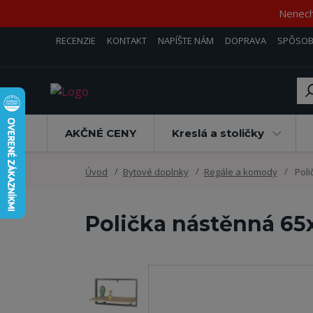
Nenecha
RECENZIE
KONTAKT
NAPÍŠTE NÁM
DOPRAVA
SPÔSOB
AKČNÉ CENY
Kreslá a stoličky
Úvod
Bytové doplnky
Regále a komody
Poli
Polička nástěnná 65