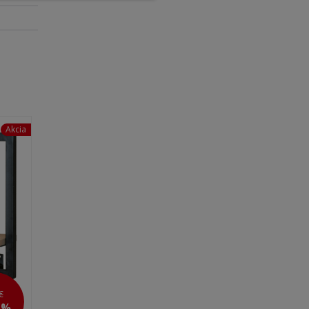
Akcia
€
7 %