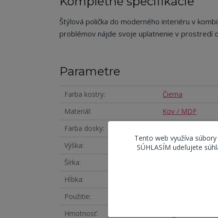
Kompletné špecifikácie
Štýlová polička do moderného interiéru v kombin
problémov nájde svoje uplatnenie v prostredí d
Parametre
Farba kostry
Čierna
Materiál
Kov / MDF
Farba dosky
Dub
Tento web využíva súbory
Výška
35 cm
SÚHLASÍM udeľujete súhla
Šírka
65 cm
Hĺbka
20 cm
Použitie
Interiér
Hmotnosť
2 kg