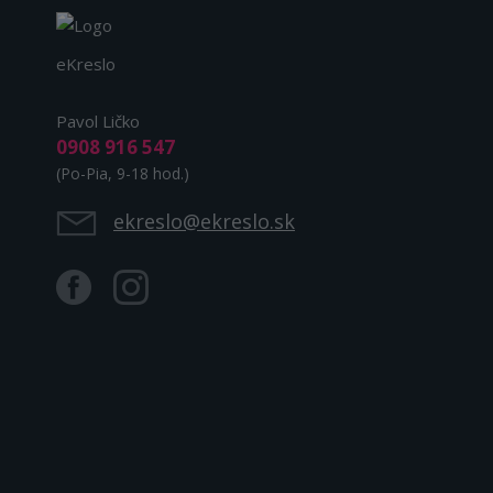
eKreslo
Pavol Ličko
0908 916 547
(Po-Pia, 9-18 hod.)
ekreslo@ekreslo.sk