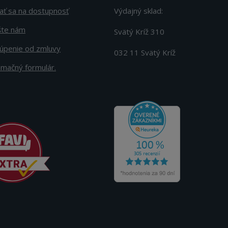
ať sa na dostupnosť
Výdajný sklad:
šte nám
Svätý Kríž 310
úpenie od zmluvy
032 11 Svätý Kríž
amačný formulár.