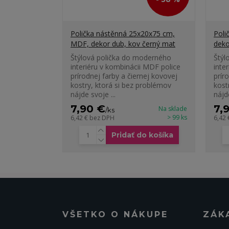
Polička nástěnná 25x20x75 cm,
Poli
MDF, dekor dub, kov černý mat
deko
Štýlová polička do moderného
Štýl
interiéru v kombinácii MDF police
inte
prírodnej farby a čiernej kovovej
prír
kostry, ktorá si bez problémov
kost
nájde svoje ...
nájde
7,90 €
7,
Na sklade
/
ks
> 99 ks
6,42 €
bez DPH
6,42
Pridať do košíka
VŠETKO O NÁKUPE
ZÁK