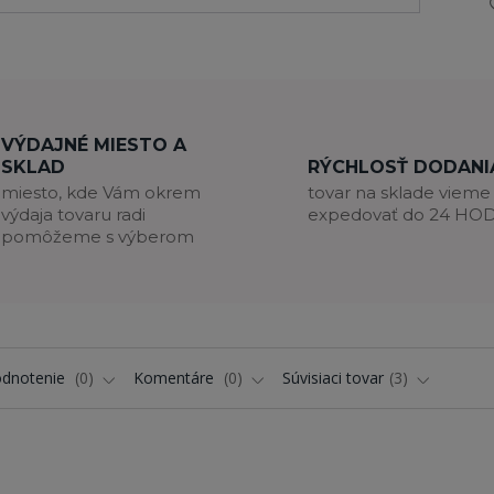
VÝDAJNÉ MIESTO A
SKLAD
RÝCHLOSŤ DODANI
miesto, kde Vám okrem
tovar na sklade vieme
výdaja tovaru radi
expedovať do 24 HO
pomôžeme s výberom
dnotenie
0
Komentáre
0
Súvisiaci tovar
3