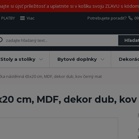
jte si újsť príležitosť a uplatnite si v košíku svoju ZĽAVU s kód
 PLATBY
Viac
Potrebujete poradiť?
09
Hľada
Stoly a stolíky
Bytové doplnky
Dekorác
čka nástěnná 65x20 cm, MDF, dekor dub, kov černý mat
x20 cm, MDF, dekor dub, kov