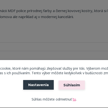
ácii MDF police prírodnej farby a čiernej kovovej kostry, ktorá si
omova ale napríklad aj v modernej kancelárii.
 cookie, ktoré nám pomáhajú zlepšovať služby pre Vás. Výberom mož
s s ich používaním. Tento výber môžete kedykoľvek v budúcnosti zm
Nastavenia
Súhlasím
Súhlas môžete odmietnuť
tu
.