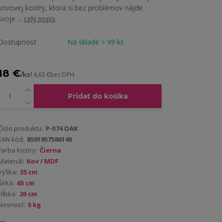
kovovej kostry, ktorá si bez problémov nájde
svoje ...
celý popis
Dostupnosť
Na sklade > 99 ks
18 €
/
ks
14,63 €
bez DPH
Pridať do košíka
Číslo produktu:
P-074 OAK
EAN kód:
8591957586140
Farba kostry:
Čierna
Materiál:
Kov / MDF
Výška:
35 cm
Šírka:
65 cm
Hĺbka:
20 cm
Nosnosť:
5 kg