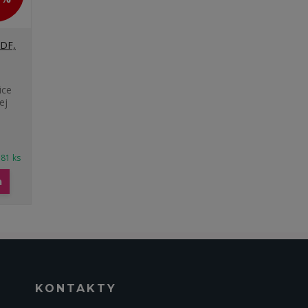
MDF,
ice
ej
 81 ks
a
KONTAKTY