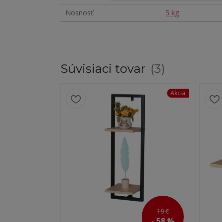
Nosnosť
5 kg
Súvisiaci tovar
3
Akcia
19 €
- 58 %