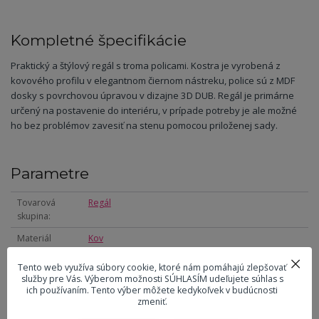
Kompletné špecifikácie
Praktický a štýlový regál s troma policami. Kostra je vyrobená z
kovového profilu v elegantnom čiernom nástreku, police sú z MDF
dosky s povrchovou úpravou v dizajne 3D DUB. Regál je primárne
určený na postavenie do interiéru, v prípade potreby je ale možné
ho bez problémov zavesiť na stenu pomocou priloženej sady.
Parametre
Tovarová
Regál
skupina
Materiál
Kov
konštrukcie
Tento web využíva súbory cookie, ktoré nám pomáhajú zlepšovať
Farba
Čierna
služby pre Vás. Výberom možnosti SÚHLASÍM udeľujete súhlas s
konštrukcie
ich používaním. Tento výber môžete kedykoľvek v budúcnosti
zmeniť.
Materiál dosky
MDF