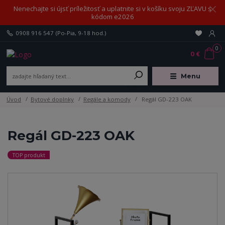
Nenechajte si újsť príležitosť a uplatnite si v košíku svoju ZĽAVU s
kódom e2026
0908 916 547
(Po-Pia, 9-18 hod.)
0
0 €
Menu
Úvod
Bytové doplnky
Regále a komody
Regál GD-223 OAK
Regál GD-223 OAK
TOP produkt