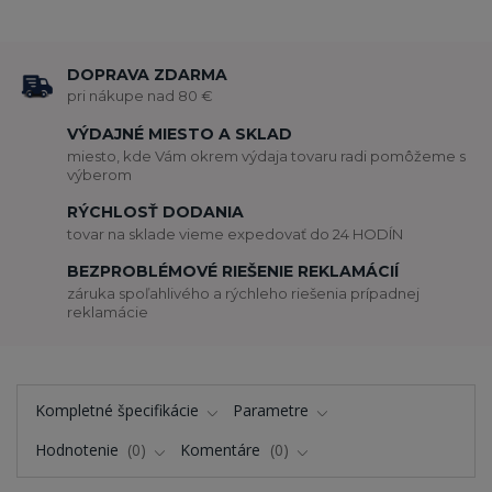
DOPRAVA ZDARMA
pri nákupe nad 80 €
VÝDAJNÉ MIESTO A SKLAD
miesto, kde Vám okrem výdaja tovaru radi pomôžeme s
výberom
RÝCHLOSŤ DODANIA
tovar na sklade vieme expedovať do 24 HODÍN
BEZPROBLÉMOVÉ RIEŠENIE REKLAMÁCIÍ
záruka spoľahlivého a rýchleho riešenia prípadnej
reklamácie
Kompletné špecifikácie
Parametre
Hodnotenie
0
Komentáre
0