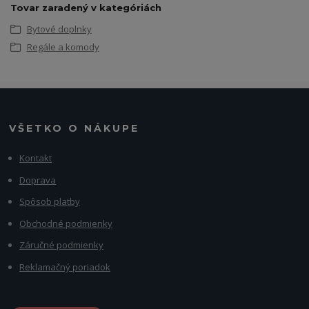
Tovar zaradený v kategóriách
Bytové doplnky
Regále a komody
VŠETKO O NÁKUPE
Kontakt
Doprava
Spôsob platby
Obchodné podmienky
Záručné podmienky
Reklamačný poriadok