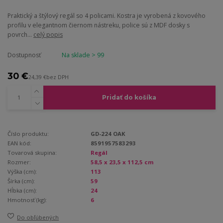
Praktický a štýlový regál so 4 policami. Kostra je vyrobená z kovového
profilu v elegantnom čiernom nástreku, police sú z MDF dosky s
povrch...
celý popis
Dostupnosť
Na sklade > 99
30 €
24,39 €
bez DPH
Pridať do košíka
Číslo produktu:
GD-224 OAK
EAN kód:
8591957583293
Tovarová skupina:
Regál
Rozmer:
58,5 x 23,5 x 112,5 cm
Výška (cm):
113
Šírka (cm):
59
Hĺbka (cm):
24
Hmotnosť (kg):
6
Do obľúbených