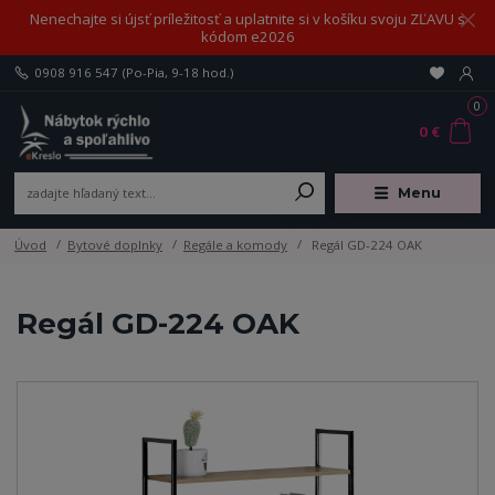
Nenechajte si újsť príležitosť a uplatnite si v košíku svoju ZĽAVU s
kódom e2026
0908 916 547
(Po-Pia, 9-18 hod.)
0
0 €
Menu
Úvod
Bytové doplnky
Regále a komody
Regál GD-224 OAK
Regál GD-224 OAK