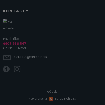
KONTAKTY
eKreslo
Pavol Ličko
0908 916 547
(Po-Pia, 9-18 hod.)
ekreslo@ekreslo.sk
eKreslo
Vytvorené na
Eshop-rychlo.sk