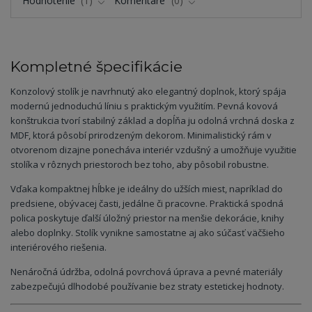
Hodnotenie
1
Komentáre
0
Kompletné špecifikácie
Konzolový stolík je navrhnutý ako elegantný doplnok, ktorý spája
modernú jednoduchú líniu s praktickým využitím. Pevná kovová
konštrukcia tvorí stabilný základ a dopĺňa ju odolná vrchná doska z
MDF, ktorá pôsobí prirodzeným dekorom. Minimalistický rám v
otvorenom dizajne ponecháva interiér vzdušný a umožňuje využitie
stolíka v rôznych priestoroch bez toho, aby pôsobil robustne.
Vďaka kompaktnej hĺbke je ideálny do užších miest, napríklad do
predsiene, obývacej časti, jedálne či pracovne. Praktická spodná
polica poskytuje ďalší úložný priestor na menšie dekorácie, knihy
alebo doplnky. Stolík vynikne samostatne aj ako súčasť väčšieho
interiérového riešenia.
Nenáročná údržba, odolná povrchová úprava a pevné materiály
zabezpečujú dlhodobé používanie bez straty estetickej hodnoty.