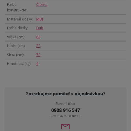
Farba
Čierna
konštrukcie
Materiál dosky
MDF
Farba dosky
Dub
Výška (cm)
82
Hĺbka (cm)
20
Šírka (cm)
70
Hmotnosť (kg)
4
Potrebujete pomôcť s objednávkou?
Pavol Ličko
0908 916 547
(Po-Pia, 9-18 hod.)