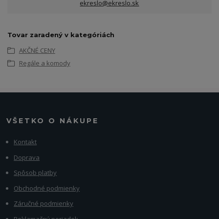
ekreslo@ekreslo.sk
Tovar zaradený v kategóriách
AKČNÉ CENY
Regále a komody
VŠETKO O NÁKUPE
Kontakt
Doprava
Spôsob platby
Obchodné podmienky
Záručné podmienky
Reklamačný poriadok