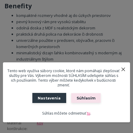
Benefity
kompaktné rozmery vhodné aj do úzkych priestorov
pevný kovový rám pre vysokú stabilitu
odolná doska z MDF s realistickým dekorom
praktická druhá polica na dekorácie či drobnosti
univerzálne použitie v predsieni, obývačke, pracovni či
komerčných priestoroch
minimalistický dizajn ľahko kombinovateľný s moderným aj
industriálnym štýlom
jednoduchá údržba a dlhá životnosť
Tento web využíva súbory cookie, ktoré nám pomáhajú zlepšovať
služby pre Vás. Výberom možnosti SÚHLASÍM udeľujete súhlas s
Konzolový stolík poskytuje ideálne spojenie praktickej police,
ich používaním. Tento výber môžete kedykoľvek v budúcnosti
elegantného tvaru a pevnej konštrukcie, vďaka čomu je funkčným a
zmeniť.
zároveň dekoratívnym prvkom v akomkoľvek modernom interiéri.
Nastavenia
Súhlasím
Parametre
Súhlas môžete odmietnuť
tu
.
Materiál
Kov
konštrukcie