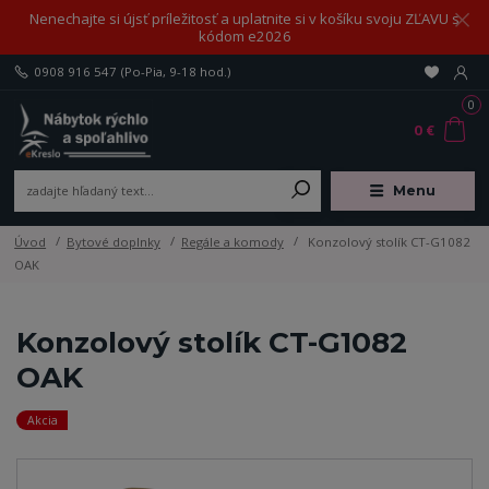
Nenechajte si újsť príležitosť a uplatnite si v košíku svoju ZĽAVU s
kódom e2026
0908 916 547
(Po-Pia, 9-18 hod.)
0
0 €
Menu
Úvod
Bytové doplnky
Regále a komody
Konzolový stolík CT-G1082
OAK
Konzolový stolík CT-G1082
OAK
Akcia