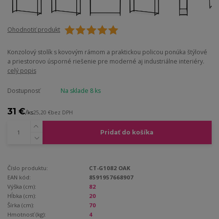
Ohodnotiť produkt
Konzolový stolík s kovovým rámom a praktickou policou ponúka štýlové
a priestorovo úsporné riešenie pre moderné aj industriálne interiéry.
celý popis
Dostupnosť
Na sklade 8 ks
31 €
/
ks
25,20 €
bez DPH
Pridať do košíka
Číslo produktu:
CT-G1082 OAK
EAN kód:
8591957668907
Výška (cm):
82
Hĺbka (cm):
20
Šírka (cm):
70
Hmotnosť (kg):
4