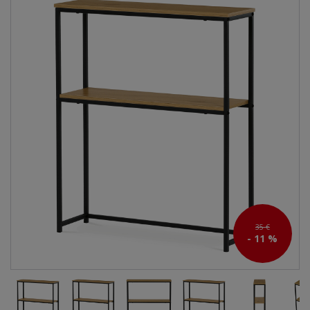
35 €
- 11 %