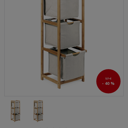
57 €
- 40 %