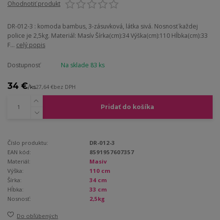
Ohodnotiť produkt
DR-012-3 : komoda bambus, 3-zásuvková, látka sivá. Nosnosť každej
police je 2,5kg. Materiál: Masív Šírka(cm):34 Výška(cm):110 Hĺbka(cm):33
F...
celý popis
Dostupnosť
Na sklade 83 ks
34 €
/
ks
27,64 €
bez DPH
Pridať do košíka
Číslo produktu:
DR-012-3
EAN kód:
8591957607357
Materiál:
Masiv
Výška:
110 cm
Šírka:
34 cm
Hĺbka:
33 cm
Nosnosť:
2,5kg
Do obľúbených