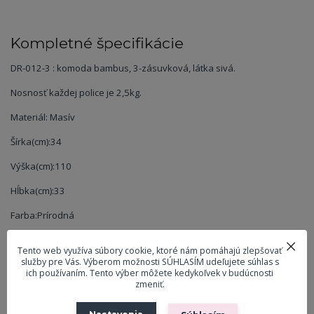
Kompletné špecifikácie
DR-012-3 : komoda bambus, 3-zásuvková, látka sivá.
Nosnosť každej police je 2,5kg.
Materiál: Masív
Šírka(cm):34
Výška(cm):110
Hĺbka(cm):33
Farba:Prírodná
Tento web využíva súbory cookie, ktoré nám pomáhajú zlepšovať
Parametre
služby pre Vás. Výberom možnosti SÚHLASÍM udeľujete súhlas s
ich používaním. Tento výber môžete kedykoľvek v budúcnosti
zmeniť.
Materiál
Masiv
Farba
Prírodná