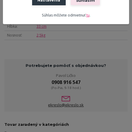
Nastavenia
Súhlasím
Výška
110 cm
Súhlas môžete odmietnuť
tu
.
Šírka
34 cm
Hĺbka
33 cm
Nosnosť
2,5kg
Potrebujete pomôcť s objednávkou?
Pavol Ličko
0908 916 547
(Po-Pia, 9-18 hod.)
ekreslo@ekreslo.sk
Tovar zaradený v kategóriách