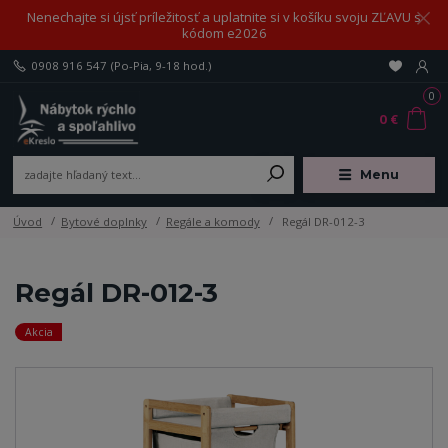
Nenechajte si újsť príležitosť a uplatnite si v košíku svoju ZĽAVU s
kódom e2026
0908 916 547
(Po-Pia, 9-18 hod.)
0
0 €
Menu
Úvod
Bytové doplnky
Regále a komody
Regál DR-012-3
Regál DR-012-3
Akcia