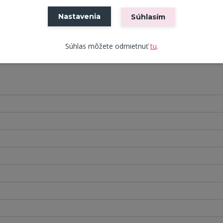
Nastavenia
Súhlasím
tra je vyrobená z kovového profilu v elegantnom čiernom nástreku
e 3D DUB s praktickým zadným čielkom.
Súhlas môžete odmietnuť
tu
.