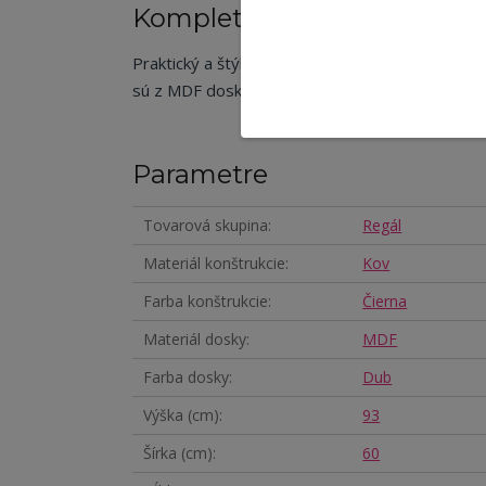
Kompletné špecifikácie
Praktický a štýlový regál s troma policami. Kos
sú z MDF dosky s povrchovou úpravou v dizajn
Parametre
Tovarová skupina
Regál
Materiál konštrukcie
Kov
Farba konštrukcie
Čierna
Materiál dosky
MDF
Farba dosky
Dub
Výška (cm)
93
Šírka (cm)
60