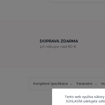
DOPRAVA ZDARMA
pri nákupe nad 80 €
Kompletné špecifikácie
Parametre
Ho
Tento web využíva súbory
SÚHLASÍM udeľujete súhla