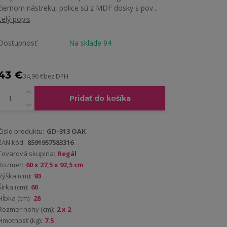
čiernom nástreku, police sú z MDF dosky s pov...
celý popis
Dostupnosť
Na sklade 94
43 €
34,96 €
bez DPH
Pridať do košíka
Číslo produktu:
GD-313 OAK
EAN kód:
8591957583316
Tovarová skupina:
Regál
Rozmer:
60 x 27,5 x 92,5 cm
Výška (cm):
93
Šírka (cm):
60
Hĺbka (cm):
28
Rozmer nohy (cm):
2 x 2
Hmotnosť (kg):
7.5