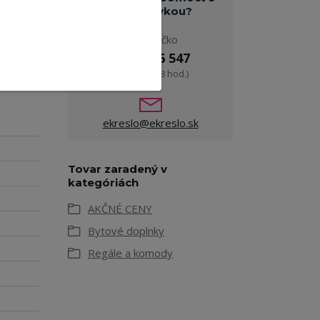
objednávkou?
Pavol Ličko
, police
0908 916 547
(Po-Pia, 9-18 hod.)
ekreslo@ekreslo.sk
Tovar zaradený v
kategóriách
AKČNÉ CENY
Bytové doplnky
Regále a komody