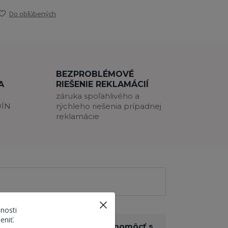
Do obľúbených
BEZPROBLÉMOVÉ
A
RIEŠENIE REKLAMÁCIÍ
záruka spoľahlivého a
DÍN
rýchleho riešenia prípadnej
reklamácie
nosti
eniť.
Potrebujete pomôcť s