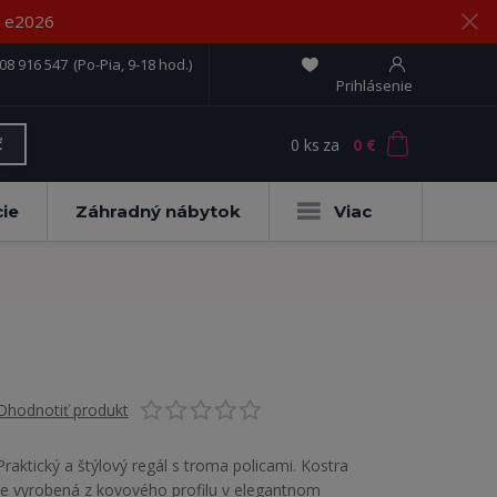
om e2026
08 916 547
(Po-Pia, 9-18 hod.)
Prihlásenie
0
ks
za
0 €
ť
ie
Záhradný nábytok
Viac
Ohodnotiť produkt
Praktický a štýlový regál s troma policami. Kostra
je vyrobená z kovového profilu v elegantnom