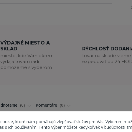
VÝDAJNÉ MIESTO A
SKLAD
RÝCHLOSŤ DODANI
miesto, kde Vám okrem
tovar na sklade vieme
výdaja tovaru radi
expedovať do 24 HO
pomôžeme s výberom
dnotenie
0
Komentáre
0
 cookie, ktoré nám pomáhajú zlepšovať služby pre Vás. Výberom mož
s s ich používaním. Tento výber môžete kedykoľvek v budúcnosti zm