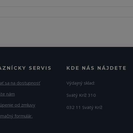
AZNÍCKY SERVIS
KDE NÁS NÁJDETE
ať sa na dostupnosť
Výdajný sklad:
šte nám
Svätý Kríž 310
úpenie od zmluvy
032 11 Svätý Kríž
amačný formulár.