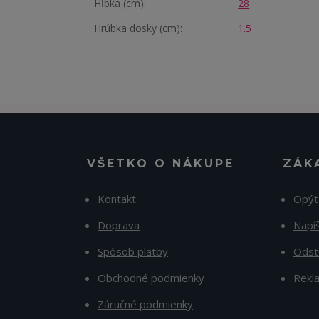
Hĺbka (cm)
28
Hrúbka dosky (cm)
1.5
VŠETKO O NÁKUPE
ZÁK
Kontakt
Opýt
Doprava
Napí
Spôsob platby
Odst
Obchodné podmienky
Rekl
Záručné podmienky