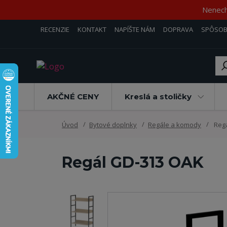
Nenecha
RECENZIE
KONTAKT
NAPÍŠTE NÁM
DOPRAVA
SPÔSOB
AKČNÉ CENY
Kreslá a stoličky
Úvod
Bytové doplnky
Regále a komody
Regá
Regál GD-313 OAK