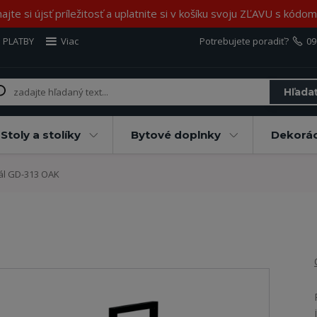
jte si újsť príležitosť a uplatnite si v košíku svoju ZĽAVU s kód
 PLATBY
Viac
Potrebujete poradiť?
09
Hľada
Stoly a stolíky
Bytové doplnky
Dekorác
l GD-313 OAK