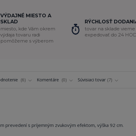
VÝDAJNÉ MIESTO A
SKLAD
RÝCHLOSŤ DODANI
miesto, kde Vám okrem
tovar na sklade vieme
výdaja tovaru radi
expedovať do 24 HO
pomôžeme s výberom
dnotenie
6
Komentáre
0
Súvisiaci tovar
7
m prevedení s príjemným zvukovým efektom, výška 92 cm.