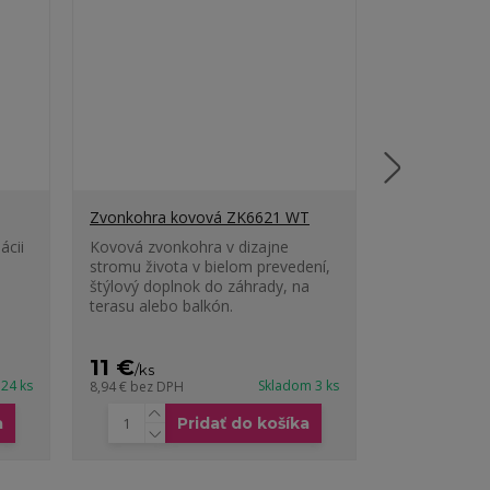
Zvonkohra kovová ZK6621 WT
Zvonkohra k
ácii
Kovová zvonkohra v dizajne
Kovová zvonk
stromu života v bielom prevedení,
stromu život
štýlový doplnok do záhrady, na
prevedení, š
terasu alebo balkón.
záhrady, na t
11 €
11 €
/
ks
/
ks
24 ks
Skladom 3 ks
8,94 €
bez DPH
8,94 €
bez DPH
a
Pridať do košíka