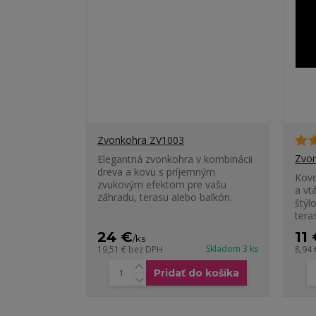
Zvonkohra ZV1003
Zvon
Elegantná zvonkohra v kombinácii
dreva a kovu s príjemným
Kovo
zvukovým efektom pre vašu
a vt
záhradu, terasu alebo balkón.
štýl
tera
24 €
11
/
ks
Skladom 3 ks
19,51 €
bez DPH
8,94
Pridať do košíka