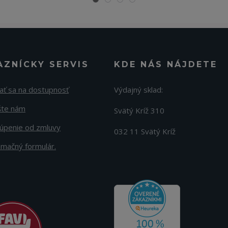
AZNÍCKY SERVIS
KDE NÁS NÁJDETE
ať sa na dostupnosť
Výdajný sklad:
šte nám
Svätý Kríž 310
úpenie od zmluvy
032 11 Svätý Kríž
amačný formulár.