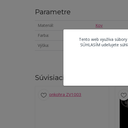
Parametre
Materiál
Kov
Farba
Medená
Tento web využíva súbory
SÚHLASÍM udeľujete súhla
Výška
97 cm
Súvisiaci tovar
7