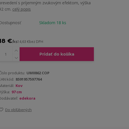
prevedení s príjemným zvukovým efektom, výška
92 cm.
celý popis
Dostupnosť
Skladom 18 ks
18 €
/
ks
14,63 €
bez DPH
Pridať do košíka
Číslo produktu:
UM0862 COP
EAN kód:
8591957597764
Materiál:
Kov
Výška:
97 cm
Dodávateľ:
edekora
Do obľúbených