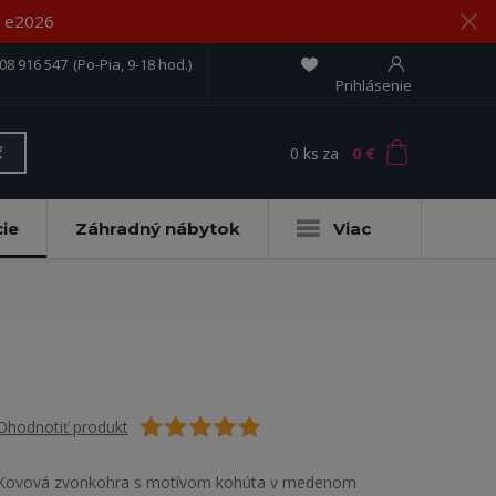
om e2026
08 916 547
(Po-Pia, 9-18 hod.)
Prihlásenie
0
ks
za
0 €
ť
ie
Záhradný nábytok
Viac
Ohodnotiť produkt
Kovová zvonkohra s motívom kohúta v medenom