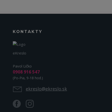
KONTAKTY
eKreslo
Pavol Ličko
0908 916 547
(Po-Pia, 9-18 hod.)
ekreslo@ekreslo.sk