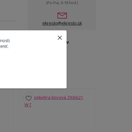
(Po-Pia, 9-18 hod.)
ekreslo@ekreslo.sk
nosti
Tovar zaradený v
eniť.
kategóriách
Dekorácie