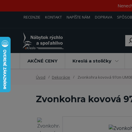
Nenecha
RECENZIE
KONTAKT
NAPÍŠTE NÁM
DOPRAVA
SPÔSOB
AKČNÉ CENY
Kreslá a stoličky
Úvod
Dekorácie
Zvonkohra kovová 97cm UM0
Zvonkohra kovová 