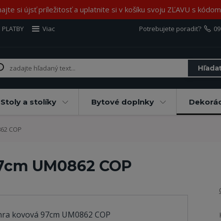
jte si újsť príležitosť a uplatnite si v košíku svoju ZĽAVU s kód
 PLATBY
Viac
Potrebujete poradiť?
09
Hľada
Stoly a stolíky
Bytové doplnky
Dekorác
862 COP
97cm UM0862 COP