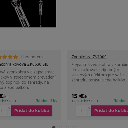
1 hodnotenie
Zvonkohra ZV1009
kohra kovová ZK6630 SIL
Elegantná zvonkohra v kombin
dreva a kovu s príjemným
vá zvonkohra v dizajne srdca
zvukovým efektom pre vašu
áčkov v striebornom prevedení,
záhradu, terasu alebo balkón.
ový doplnok do záhrady, na
su alebo balkón.
 €
15 €
/
ks
/
ks
Skladom 3 ks
Skladom 
 €
bez DPH
12,20 €
bez DPH
Pridať do košíka
Pridať do košík