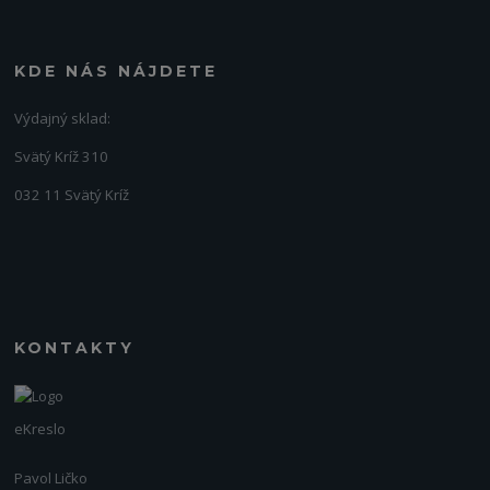
KDE NÁS NÁJDETE
Výdajný sklad:
Svätý Kríž 310
032 11 Svätý Kríž
KONTAKTY
eKreslo
Pavol Ličko