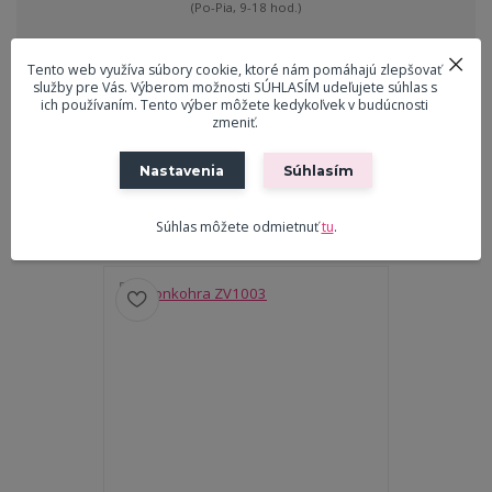
(Po-Pia, 9-18 hod.)
Tento web využíva súbory cookie, ktoré nám pomáhajú zlepšovať
ekreslo@ekreslo.sk
služby pre Vás. Výberom možnosti SÚHLASÍM udeľujete súhlas s
ich používaním. Tento výber môžete kedykoľvek v budúcnosti
zmeniť.
Tovar zaradený v kategóriách
Nastavenia
Súhlasím
Dekorácie
Súhlas môžete odmietnuť
tu
.
Súvisiaci tovar
9