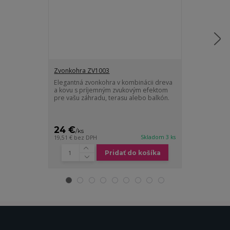
Zvonkohra ZV1003
Elegantná zvonkohra v kombinácii dreva
Zvonkohra ko
a kovu s príjemným zvukovým efektom
Kovová zvonko
pre vašu záhradu, terasu alebo balkón.
medenom prev
zvukovým efek
24 €
18 €
/
ks
/
ks
Skladom 3 ks
19,51 €
bez DPH
14,63 €
bez DP
Pridať do košíka