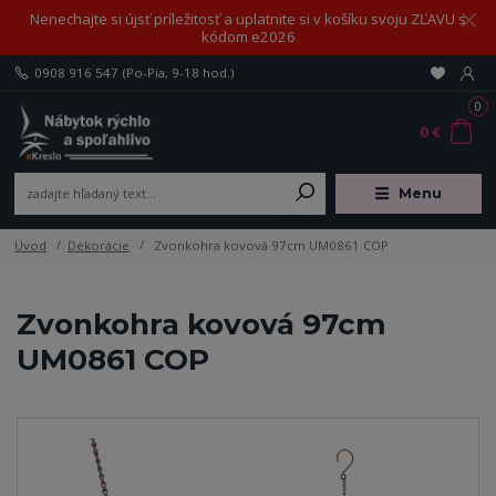
Nenechajte si újsť príležitosť a uplatnite si v košíku svoju ZĽAVU s
kódom e2026
0908 916 547
(Po-Pia, 9-18 hod.)
0
0 €
Menu
Úvod
Dekorácie
Zvonkohra kovová 97cm UM0861 COP
Zvonkohra kovová 97cm
UM0861 COP