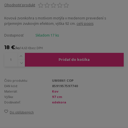
Ohodnotiť produkt
Kovová zvonkohra s motívom motýľa v medenom prevedení s
príjemným zvukovým efektom, výška 92 cm.
celý popis
Dostupnosť
Skladom 17 ks
18 €
/
ks
14,63 €
bez DPH
Pridať do košíka
Číslo produktu:
UM0861 COP
EAN kód:
8591957597740
Materiál:
Kov
Výška:
97 cm
Dodávateľ:
edekora
Do obľúbených