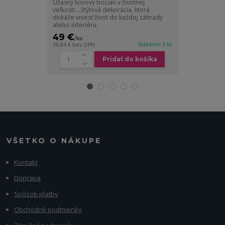
Úžasný kovový bocian v životnej
veľkosti....štýlová dekorácia, ktorá
dokáže vniesť život do každej záhrady
alebo interiéru.
49 €
19 €
/
ks
/
ks
Skladom 3 ks
39,84 €
bez DPH
15,45 €
bez DP
Pridať do košíka
VŠETKO O NÁKUPE
Kontakt
Doprava
Spôsob platby
Obchodné podmienky