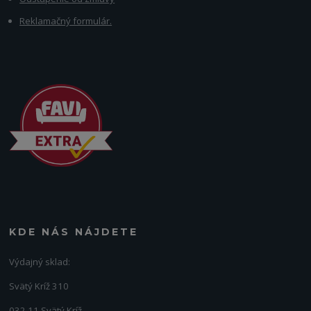
Reklamačný formulár.
KDE NÁS NÁJDETE
Výdajný sklad:
Svätý Kríž 310
032 11 Svätý Kríž