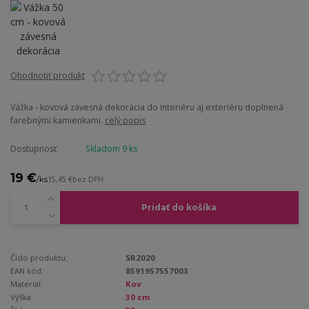
Ohodnotiť produkt
Vážka - kovová závesná dekorácia do interiéru aj exteriéru doplnená
farebnými kamienkami.
celý popis
Dostupnosť
Skladom 9 ks
19 €
/
ks
15,45 €
bez DPH
Pridať do košíka
Číslo produktu:
SR2020
EAN kód:
8591957557003
Materiál:
Kov
Výška:
30 cm