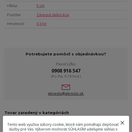
Hĺbka
5 cm
Použitie
Závesná dekorácia
Hmotnosť
0,3 kg
Potrebujete pomôcť s objednávkou?
Pavol Ličko
0908 916 547
(Po-Pia, 9-18 hod.)
ekreslo@ekreslo.sk
Tovar zaradený v kategóriách
Dekorácie
Tento web využíva súbory cookie, ktoré nám pomáhajú zlepšovať
služby pre Vás. Výberom možnosti SÚHLASÍM udeľujete súhlas s