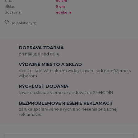
Šírka:
50 cm
Hĺbka:
5 cm
Dodávateľ:
edekora
Do obľúbených
DOPRAVA ZDARMA
pri nákupe nad 80 €
VÝDAJNÉ MIESTO A SKLAD
miesto, kde Vám okrem výdaja tovaru radi pomôžeme s
výberom
RÝCHLOSŤ DODANIA
tovar na sklade vieme expedovať do 24 HODÍN
BEZPROBLÉMOVÉ RIEŠENIE REKLAMÁCIÍ
záruka spoľahlivého a rýchleho riešenia prípadnej
reklamácie