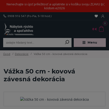
Nenechajte si újsť príležitosť a uplatnite si v košíku svoju ZĽAVU s
kódom e2026
0908 916 547
(Po-Pia, 9-18 hod.)
0
0 €
Menu
Úvod
Dekorácie
Vážka 50 cm - kovová závesná dekorácia
Vážka 50 cm - kovová
závesná dekorácia