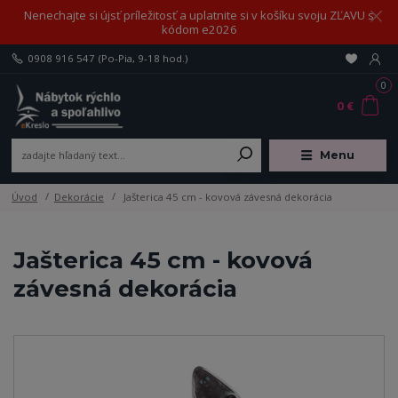
Nenechajte si újsť príležitosť a uplatnite si v košíku svoju ZĽAVU s
kódom e2026
0908 916 547
(Po-Pia, 9-18 hod.)
0
0 €
Menu
Úvod
Dekorácie
Jašterica 45 cm - kovová závesná dekorácia
Jašterica 45 cm - kovová
závesná dekorácia