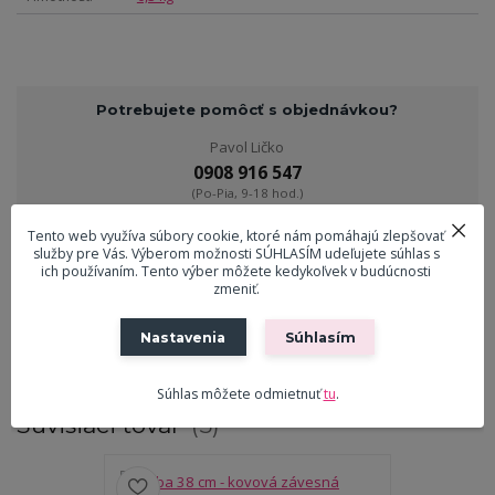
Potrebujete pomôcť s objednávkou?
Pavol Ličko
0908 916 547
(Po-Pia, 9-18 hod.)
Tento web využíva súbory cookie, ktoré nám pomáhajú zlepšovať
služby pre Vás. Výberom možnosti SÚHLASÍM udeľujete súhlas s
ekreslo@ekreslo.sk
ich používaním. Tento výber môžete kedykoľvek v budúcnosti
zmeniť.
Tovar zaradený v kategóriách
Nastavenia
Súhlasím
Dekorácie
Súhlas môžete odmietnuť
tu
.
Súvisiaci tovar
5