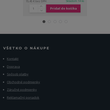
Skladom 14 ks
15,45 €
bez DPH
47,97 €
bez DP
Pridať do košíka
VŠETKO O NÁKUPE
Kontakt
Doprava
Spôsob platby
Obchodné podmienky
Záručné podmienky
Reklamačný poriadok