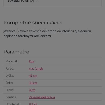
Súvisiaci tovar
5
Kompletné špecifikácie
Jašterica - kovová závesná dekorácia do interiéru aj exteriéru
doplnená farebnými kamienkami.
Parametre
Materiál
Kov
Farba
viac farieb
Výška
45 cm
Šírka
30 cm
Hĺbka
4 cm
Použitie
Závesná dekorácia
Hmotnosť
0,3 kg