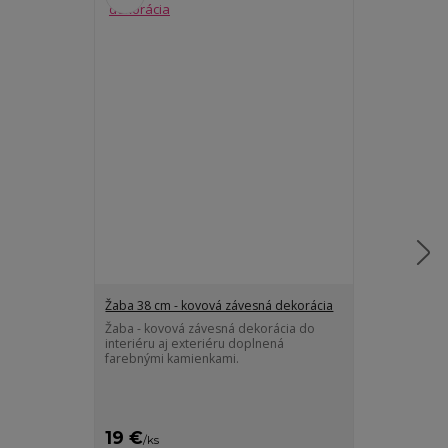
Žaba 38 cm - kovová závesná dekorácia
Volavka 90 cm
dekorácia
Žaba - kovová závesná dekorácia do
interiéru aj exteriéru doplnená
Volavka - kov
farebnými kamienkami.
ľahkej zliatiny
trvácnosti. Pr
výrazným prvk
19 €
59 €
/
ks
/
ks