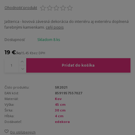
Ohodnotiť produkt
Jašterica - kovová závesná dekorácia do interiéru aj exteriéru doplnená
farebnými kamienkami.
celý popis
Dostupnosť
Skladom 8 ks
19 €
/
ks
15,45 €
bez DPH
Pridať do košíka
Číslo produktu:
SR2021
EAN kód:
8591957557027
Materiál:
Kov
Výška:
45 cm
Šírka:
30 cm
Hĺbka:
4 cm
Dodávateľ:
edekora
Do obľúbených