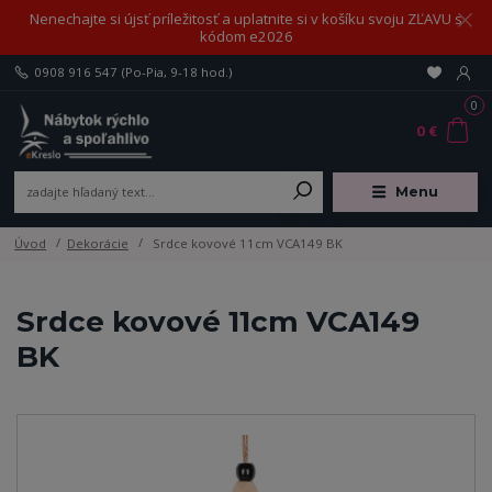
Nenechajte si újsť príležitosť a uplatnite si v košíku svoju ZĽAVU s
kódom e2026
0908 916 547
(Po-Pia, 9-18 hod.)
0
0 €
Menu
Úvod
Dekorácie
Srdce kovové 11cm VCA149 BK
Srdce kovové 11cm VCA149
BK