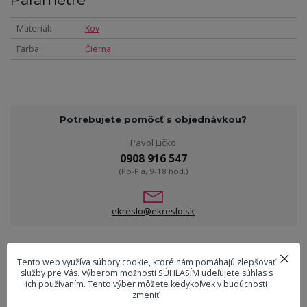
Materiál
Kov
Farba
Čierna
Potrebujete pomôcť s objednávkou?
Pavol Ličko
0908 916 547
(Po-Pia, 9-18 hod.)
ekreslo@ekreslo.sk
Tovar zaradený v kategóriách
Tento web využíva súbory cookie, ktoré nám pomáhajú zlepšovať
služby pre Vás. Výberom možnosti SÚHLASÍM udeľujete súhlas s
Dekorácie
ich používaním. Tento výber môžete kedykoľvek v budúcnosti
zmeniť.