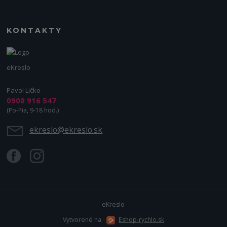
KONTAKTY
eKreslo
Pavol Ličko
0908 916 547
(Po-Pia, 9-18 hod.)
ekreslo@ekreslo.sk
eKreslo
Vytvorené na
Eshop-rychlo.sk