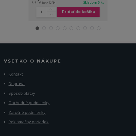
Skladom 5 ks
8,54 €
bez DPH
7,72 €
bez DPH
Pridať do košíka
VŠETKO O NÁKUPE
Kontakt
Doprava
Spôsob platby
Obchodné podmienky
Záručné podmienky
Reklamačný poriadok