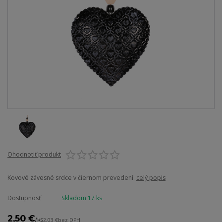
Ohodnotiť produkt
Kovové závesné srdce v čiernom prevedení.
celý popis
Dostupnosť
Skladom 17 ks
2,50 €
/
ks
2,03 €
bez DPH