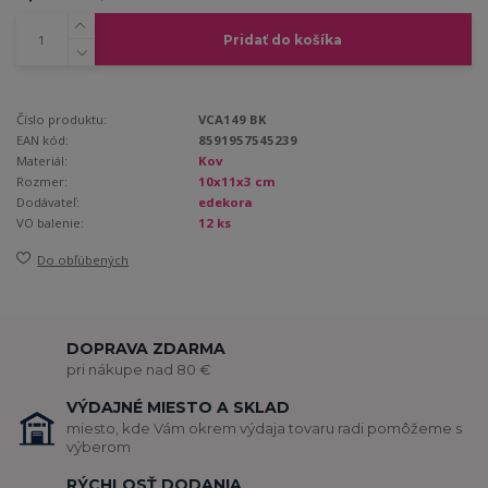
Pridať do košíka
Číslo produktu:
VCA149 BK
EAN kód:
8591957545239
Materiál:
Kov
Rozmer:
10x11x3 cm
Dodávateľ:
edekora
VO balenie:
12 ks
Do obľúbených
DOPRAVA ZDARMA
pri nákupe nad 80 €
VÝDAJNÉ MIESTO A SKLAD
miesto, kde Vám okrem výdaja tovaru radi pomôžeme s
výberom
RÝCHLOSŤ DODANIA