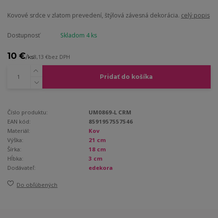
Kovové srdce v zlatom prevedení, štýlová závesná dekorácia.
celý popis
Dostupnosť
Skladom 4 ks
10 €
/
ks
8,13 €
bez DPH
Pridať do košíka
Číslo produktu:
UM0869-L CRM
EAN kód:
8591957557546
Materiál:
Kov
Výška:
21 cm
Šírka:
18 cm
Hĺbka:
3 cm
Dodávateľ:
edekora
Do obľúbených