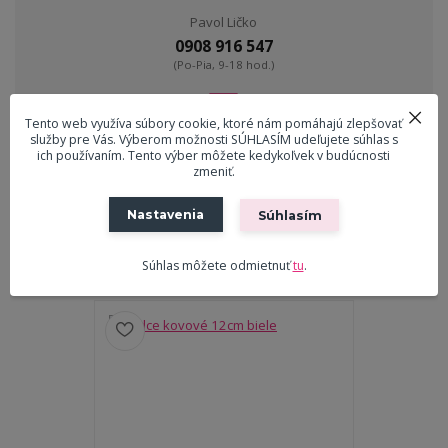
Pavol Ličko
0908 916 547
(Po-Pia, 9-18 hod.)
ekreslo@ekreslo.sk
Tento web využíva súbory cookie, ktoré nám pomáhajú zlepšovať
služby pre Vás. Výberom možnosti SÚHLASÍM udeľujete súhlas s
ich používaním. Tento výber môžete kedykoľvek v budúcnosti
zmeniť.
Tovar zaradený v kategóriách
Nastavenia
Súhlasím
Dekorácie
Súhlas môžete odmietnuť
tu
.
Súvisiaci tovar
7