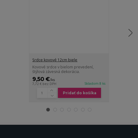
Srdce kovové 12cm biele
Srdce kovové 
Kovové srdce v bielom prevedení,
Kovové srdce 
štýlová závesná dekorácia.
štýlová záves
9,50 €
10,50 €
/
ks
/
ks
Skladom 8 ks
7,72 €
bez DPH
8,54 €
bez DPH
Pridať do košíka