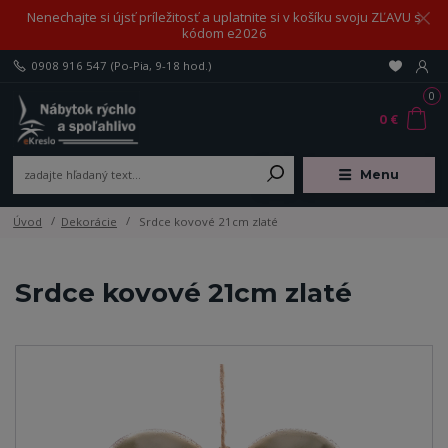
Nenechajte si újsť príležitosť a uplatnite si v košíku svoju ZĽAVU s
kódom e2026
0908 916 547
(Po-Pia, 9-18 hod.)
0
0 €
Menu
Úvod
Dekorácie
Srdce kovové 21cm zlaté
Srdce kovové 21cm zlaté