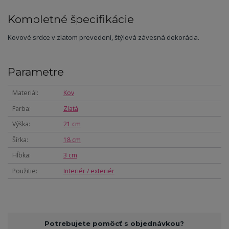
Kompletné špecifikácie
Kovové srdce v zlatom prevedení, štýlová závesná dekorácia.
Parametre
Materiál
Kov
Farba
Zlatá
Výška
21 cm
Šírka
18 cm
Hĺbka
3 cm
Použitie
Interiér / exteriér
Potrebujete pomôcť s objednávkou?