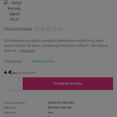
Ohodnotiť produkt
Záhradný kovový zápich v podobe nádherného motýľa farby medi
skvelo ozdobí váš záhon, vynikne aj pri kvetoch a kríkoch. Táto štýlová
dekorác...
celý popis
Dostupnosť
Skladom 33 ks
4 €
/
ks
3,25 €
bez DPH
Pridať do košíka
Číslo produktu:
UM0979 COP-ANT
EAN kód:
8591957595340
Materiál:
Kov