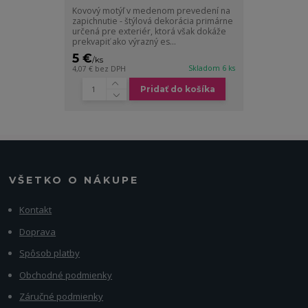
Kovový motýľ v medenom prevedení na
zapichnutie - štýlová dekorácia primárne
určená pre exteriér, ktorá však dokáže
prekvapiť ako výrazný es...
5 €
/
ks
Skladom 6 ks
4,07 €
bez DPH
Pridať do košíka
VŠETKO O NÁKUPE
Kontakt
Doprava
Spôsob platby
Obchodné podmienky
Záručné podmienky