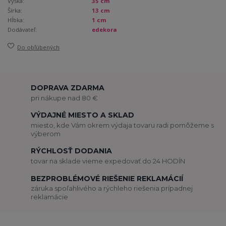
Výška:
35 cm
Šírka:
13 cm
Hĺbka:
1 cm
Dodávateľ:
edekora
Do obľúbených
DOPRAVA ZDARMA
pri nákupe nad 80 €
VÝDAJNÉ MIESTO A SKLAD
miesto, kde Vám okrem výdaja tovaru radi pomôžeme s
výberom
RÝCHLOSŤ DODANIA
tovar na sklade vieme expedovať do 24 HODÍN
BEZPROBLÉMOVÉ RIEŠENIE REKLAMÁCIÍ
záruka spoľahlivého a rýchleho riešenia prípadnej
reklamácie