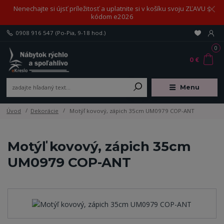
Nenechajte si újsť príležitosť a uplatnite si v košíku svoju ZĽAVU s
kódom e2026
0908 916 547
(Po-Pia, 9-18 hod.)
0
0 €
Menu
Úvod
Dekorácie
Motýľ kovový, zápich 35cm UM0979 COP-ANT
Motýľ kovový, zápich 35cm
UM0979 COP-ANT