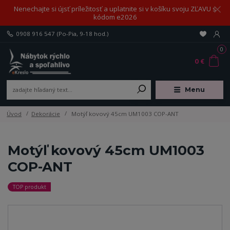
Nenechajte si újsť príležitosť a uplatnite si v košíku svoju ZĽAVU s
kódom e2026
0908 916 547
(Po-Pia, 9-18 hod.)
0
0 €
Menu
Úvod
Dekorácie
Motýľ kovový 45cm UM1003 COP-ANT
Motýľ kovový 45cm UM1003
COP-ANT
TOP produkt