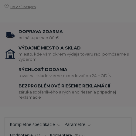
Do obľúbených
DOPRAVA ZDARMA
pri nákupe nad 80 €
VÝDAJNÉ MIESTO A SKLAD
miesto, kde Vám okrem výdaja tovaru radi pomôžeme s
výberom
RÝCHLOSŤ DODANIA
tovar na sklade vieme expedovať do 24 HODÍN
BEZPROBLÉMOVÉ RIEŠENIE REKLAMÁCIÍ
záruka spoľahlivého a rýchleho riešenia prípadnej
reklamácie
Kompletné špecifikácie
Parametre
Hodnotenie
1
Komentáre
0