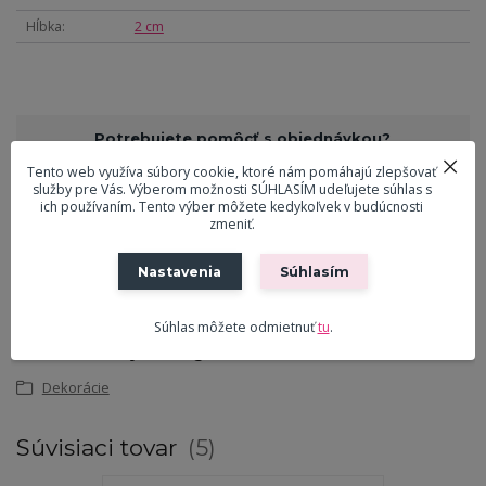
Hĺbka
2 cm
Potrebujete pomôcť s objednávkou?
Tento web využíva súbory cookie, ktoré nám pomáhajú zlepšovať
Pavol Ličko
služby pre Vás. Výberom možnosti SÚHLASÍM udeľujete súhlas s
0908 916 547
ich používaním. Tento výber môžete kedykoľvek v budúcnosti
(Po-Pia, 9-18 hod.)
zmeniť.
Nastavenia
Súhlasím
ekreslo@ekreslo.sk
Súhlas môžete odmietnuť
tu
.
Tovar zaradený v kategóriách
Dekorácie
Súvisiaci tovar
5