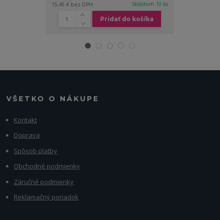
Skladom 10 ks
15,45 €
bez DPH
13,01 €
bez DP
Pridať do košíka
VŠETKO O NÁKUPE
Kontakt
Doprava
Spôsob platby
Obchodné podmienky
Záručné podmienky
Reklamačný poriadok