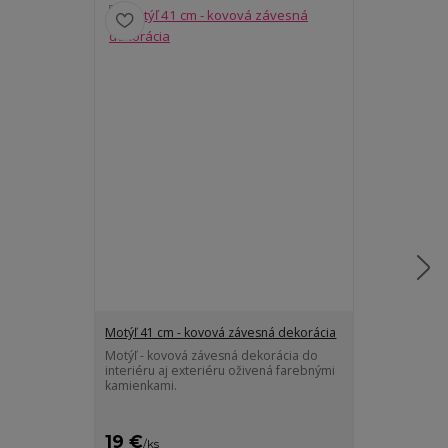
Motýľ 41 cm - kovová závesná dekorácia
Motýľ kovový
Motýľ - kovová závesná dekorácia do
Závesná kovov
interiéru aj exteriéru oživená farebnými
motýľa v mede
kamienkami.
neprehliadnut
či už kdekoľvek 
19 €
16 €
/
ks
/
ks