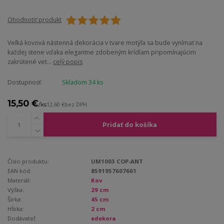
Ohodnotiť produkt
Veľká kovová nástenná dekorácia v tvare motýľa sa bude vynímať na
každej stene vďaka elegantne zdobeným krídlam pripomínajúcim
zakrútené vet...
celý popis
Dostupnosť
Skladom 34 ks
15,50 €
/
ks
12,60 €
bez DPH
Pridať do košíka
Číslo produktu:
UM1003 COP-ANT
EAN kód:
8591957607661
Materiál:
Kov
Výška:
29 cm
Šírka:
45 cm
Hĺbka:
2 cm
Dodávateľ:
edekora