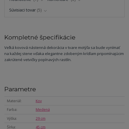
Súvisiaci tovar
5
Kompletné špecifikácie
Veľká kovová nástenná dekorácia v tvare motýľa sa bude vynímať
na každej stene vďaka elegantne zdobeným krídlam pripomínajúcim
zakrútené vetvičky popínavých rastlín.
Parametre
Materiál
Kov
Farba
Medená
Výška
29 cm
Šírka
45 cm