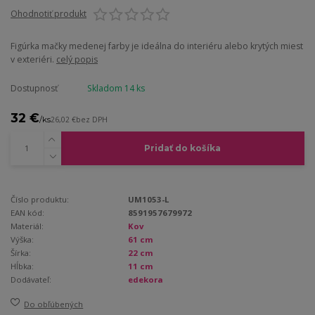
Ohodnotiť produkt
Figúrka mačky medenej farby je ideálna do interiéru alebo krytých miest
v exteriéri.
celý popis
Dostupnosť
Skladom 14 ks
32 €
/
ks
26,02 €
bez DPH
Pridať do košíka
Číslo produktu:
UM1053-L
EAN kód:
8591957679972
Materiál:
Kov
Výška:
61 cm
Šírka:
22 cm
Hĺbka:
11 cm
Dodávateľ:
edekora
Do obľúbených