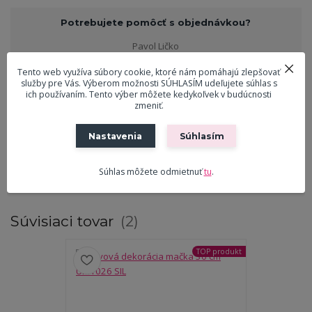
Potrebujete pomôcť s objednávkou?
Pavol Ličko
0908 916 547
Tento web využíva súbory cookie, ktoré nám pomáhajú zlepšovať
(Po-Pia, 9-18 hod.)
služby pre Vás. Výberom možnosti SÚHLASÍM udeľujete súhlas s
ich používaním. Tento výber môžete kedykoľvek v budúcnosti
zmeniť.
ekreslo@ekreslo.sk
Nastavenia
Súhlasím
Tovar zaradený v kategóriách
Súhlas môžete odmietnuť
tu
.
Dekorácie
Súvisiaci tovar
2
TOP produkt