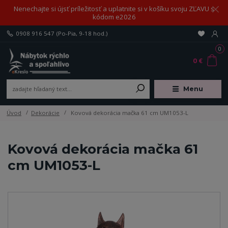
Nenechajte si újsť príležitosť a uplatnite si v košíku svoju ZĽAVU s
kódom e2026
0908 916 547
(Po-Pia, 9-18 hod.)
0
0 €
Menu
Úvod
Dekorácie
Kovová dekorácia mačka 61 cm UM1053-L
Kovová dekorácia mačka 61
cm UM1053-L