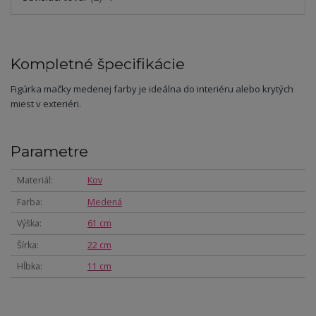
Kompletné špecifikácie
Figúrka mačky medenej farby je ideálna do interiéru alebo krytých
miest v exteriéri.
Parametre
Materiál
Kov
Farba
Medená
Výška
61 cm
Šírka
22 cm
Hĺbka
11 cm