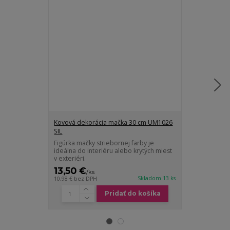
Kovová dekorácia mačka 30 cm UM1026
Kovová dekor
SIL
SIL
Figúrka mačky striebornej farby je
Figúrka mačky 
ideálna do interiéru alebo krytých miest
ideálna do int
v exteriéri.
v exteriéri.
13,50 €
17 €
/
ks
/
ks
Skladom 13 ks
10,98 €
bez DPH
13,82 €
bez DP
Pridať do košíka