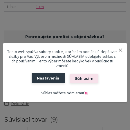
Hĺbka
1 cm
Potrebujete pomôcť s objednávkou?
Pavol Ličko
Tento web využíva súbory cookie, ktoré nám pomáhajú zlepšovať
0908 916 547
služby pre Vás. Výberom možnosti SÚHLASÍM udeľujete súhlas s
(Po-Pia, 9-18 hod.)
ich používaním. Tento výber môžete kedykoľvek v budúcnosti
zmeniť.
ekreslo@ekreslo.sk
Nastavenia
Súhlasím
Súhlas môžete odmietnuť
tu
.
Tovar zaradený v kategóriách
Dekorácie
Súvisiaci tovar
9