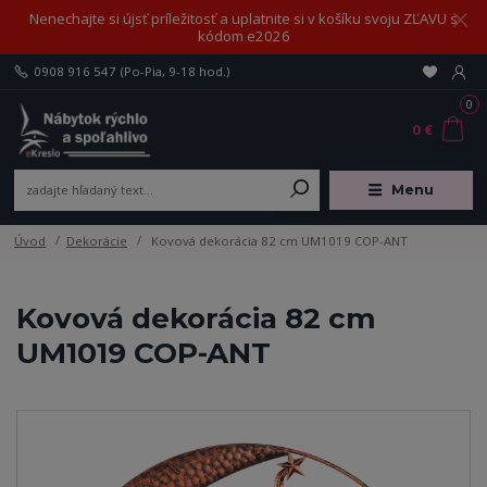
Nenechajte si újsť príležitosť a uplatnite si v košíku svoju ZĽAVU s
kódom e2026
0908 916 547
(Po-Pia, 9-18 hod.)
0
0 €
Menu
Úvod
Dekorácie
Kovová dekorácia 82 cm UM1019 COP-ANT
Kovová dekorácia 82 cm
UM1019 COP-ANT