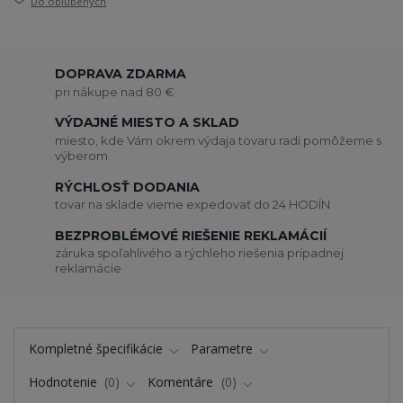
Do obľúbených
DOPRAVA ZDARMA
pri nákupe nad 80 €
VÝDAJNÉ MIESTO A SKLAD
miesto, kde Vám okrem výdaja tovaru radi pomôžeme s
výberom
RÝCHLOSŤ DODANIA
tovar na sklade vieme expedovať do 24 HODÍN
BEZPROBLÉMOVÉ RIEŠENIE REKLAMÁCIÍ
záruka spoľahlivého a rýchleho riešenia prípadnej
reklamácie
Kompletné špecifikácie
Parametre
Hodnotenie
0
Komentáre
0