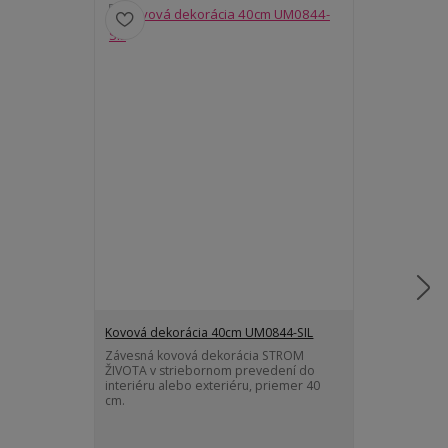
Kovová dekorácia 40cm UM0844-SIL
Závesná kovová dekorácia STROM
Kovová dekor
ŽIVOTA v striebornom prevedení do
Kovová násten
interiéru alebo exteriéru, priemer 40
slnka a mesia
cm.
Zľava konč