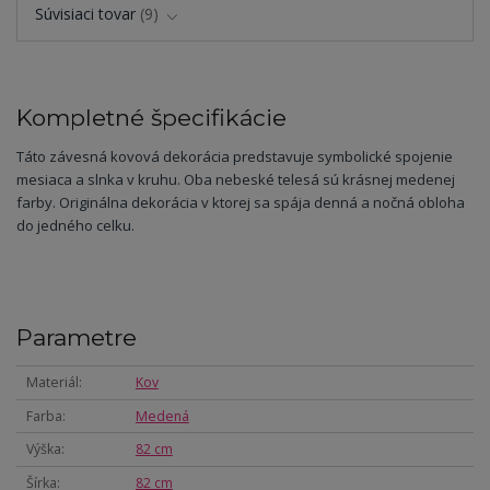
Súvisiaci tovar
9
Kompletné špecifikácie
Táto závesná kovová dekorácia predstavuje symbolické spojenie
mesiaca a slnka v kruhu. Oba nebeské telesá sú krásnej medenej
farby. Originálna dekorácia v ktorej sa spája denná a nočná obloha
do jedného celku.
Parametre
Materiál
Kov
Farba
Medená
Výška
82 cm
Šírka
82 cm