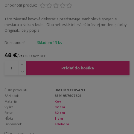
Ohodnotiť produkt
Táto závesná kovová dekorácia predstavuje symbolické spojenie
mesiaca a slnka v kruhu. Oba nebeské telesá sú krásnej medenej farby.
Originál...
celý popis
Dostupnosť
Skladom 13 ks
48 €
/
ks
39,02 €
bez DPH
Pridať do košíka
Číslo produktu:
UM1019 COP-ANT
EAN kód:
8591957607821
Materiál:
Kov
Výška:
82 cm
Šírka:
82 cm
Hĺbka:
1 cm
Dodávateľ:
edekora