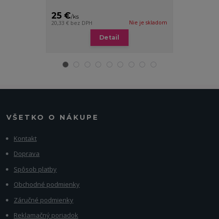
23
dní
05
ho
25 €
18 €
/
ks
/
ks
Nie je skladom
20,33 €
bez DPH
14,63 €
bez DP
Detail
VŠETKO O NÁKUPE
Kontakt
Doprava
Spôsob platby
Obchodné podmienky
Záručné podmienky
Reklamačný poriadok