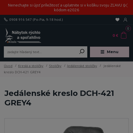
Nenechajte si újsť príležitosť a uplatnite si v košíku svoju ZĽAVU s
kódom e2026
0908 916 547
(Po-Pia, 9-18 hod.)
0
0 €
Menu
Úvod
Kreslá a stoličky
Stoličky
Jedálenské stoličky
Jedálenské
kreslo DCH-421 GREY4
Jedálenské kreslo DCH-421
GREY4