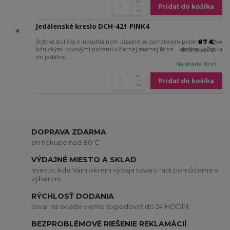
Pridať do košíka
Jedálenské kreslo DCH-421 PINK4
Štýlová stolička v industriálnom dizajne so zamatovým poťahom a
87 €
/
ks
kónickými kovovými nohami v čiernej matnej farbe – ideálna voľba
70,73 €
bez DPH
do jedálne,...
Na sklade 30 ks
Pridať do košíka
DOPRAVA ZDARMA
pri nákupe nad 80 €
VÝDAJNÉ MIESTO A SKLAD
miesto, kde Vám okrem výdaja tovaru radi pomôžeme s
výberom
RÝCHLOSŤ DODANIA
tovar na sklade vieme expedovať do 24 HODÍN
BEZPROBLÉMOVÉ RIEŠENIE REKLAMÁCIÍ