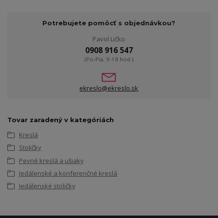
Potrebujete pomôcť s objednávkou?
Pavol Ličko
0908 916 547
(Po-Pia, 9-18 hod.)
ekreslo@ekreslo.sk
Tovar zaradený v kategóriách
Kreslá
Stoličky
Pevné kreslá a ušiaky
Jedálenské a konferenčné kreslá
Jedálenské stoličky