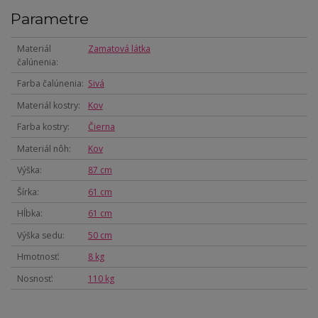
Parametre
Materiál
Zamatová látka
čalúnenia
Farba čalúnenia
Sivá
Materiál kostry
Kov
Farba kostry
Čierna
Materiál nôh
Kov
Výška
87 cm
Šírka
61 cm
Hĺbka
61 cm
Výška sedu
50 cm
Hmotnosť
8 kg
Nosnosť
110 kg