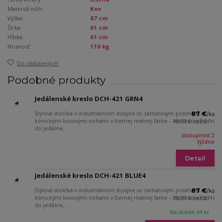
Materiál nôh:
Kov
Výška:
87 cm
Šírka:
61 cm
Hĺbka:
61 cm
Nosnosť:
110 kg
Do obľúbených
Podobné produkty
Jedálenské kreslo DCH-421 GRN4
Štýlová stolička v industriálnom dizajne so zamatovým poťahom a
87 €
/
ks
kónickými kovovými nohami v čiernej matnej farbe – ideálna voľba
70,73 €
bez DPH
do jedálne,...
dostupnosť 2
týždne
Detail
Jedálenské kreslo DCH-421 BLUE4
Štýlová stolička v industriálnom dizajne so zamatovým poťahom a
87 €
/
ks
kónickými kovovými nohami v čiernej matnej farbe – ideálna voľba
70,73 €
bez DPH
do jedálne,...
Na sklade 44 ks