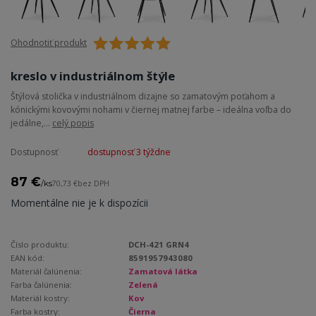
Ohodnotiť produkt
kreslo v industriálnom štýle
Štýlová stolička v industriálnom dizajne so zamatovým poťahom a
kónickými kovovými nohami v čiernej matnej farbe – ideálna voľba do
jedálne,...
celý popis
Dostupnosť
dostupnosť 3 týždne
87 €
/
ks
70,73 €
bez DPH
Momentálne nie je k dispozícii
Číslo produktu:
DCH-421 GRN4
EAN kód:
8591957943080
Materiál čalúnenia:
Zamatová látka
Farba čalúnenia:
Zelená
Materiál kostry:
Kov
Farba kostry:
Čierna