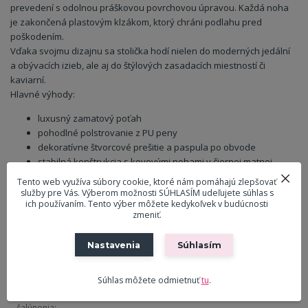
prevedení s odolnou práškovou povrchovou úpravou. Každá noha
je zakončená plastovým klzákom, ktorý chráni podlahu pred
poškodením.
Vďaka svojmu dizajnu sa stolička hodí nielen do moderných jedální
a obývacích izieb, ale aj do štýlových zasadacích miestností či
kaviarní.
Hlavné výhody:
luxusný zamatový poťah
pohodlné polstrovanie z PU peny
dekoratívne štvorcové prešitie a paspula po obvode
stabilná konštrukcia s kovovými nohami v čiernej matnej
farbe
Tento web využíva súbory cookie, ktoré nám pomáhajú zlepšovať
plastové klzáky proti poškodeniu podlahy
služby pre Vás. Výberom možnosti SÚHLASÍM udeľujete súhlas s
ich používaním. Tento výber môžete kedykoľvek v budúcnosti
univerzálne využitie – jedáleň, obývačka, zasadacia
zmeniť.
miestnosť
Nastavenia
Súhlasím
Parametre
Súhlas môžete odmietnuť
tu
.
Materiál
Zamatová látka
čalúnenia