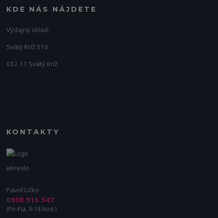
KDE NÁS NÁJDETE
Výdajný sklad:
Svätý Kríž 310
032 11 Svätý Kríž
KONTAKTY
eKreslo
Pavol Ličko
0908 916 547
(Po-Pia, 9-18 hod.)