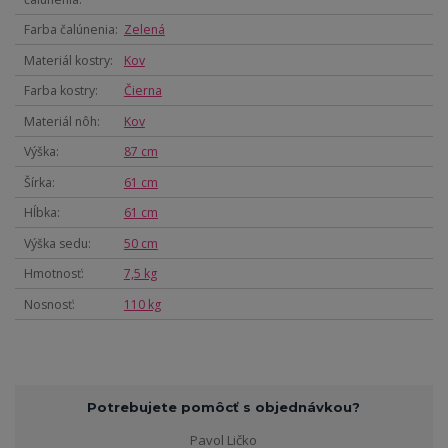
Farba čalúnenia
Zelená
Materiál kostry
Kov
Farba kostry
Čierna
Materiál nôh
Kov
Výška
87 cm
Šírka
61 cm
Hĺbka
61 cm
Výška sedu
50 cm
Hmotnosť
7,5 kg
Nosnosť
110 kg
Potrebujete pomôcť s objednávkou?
Pavol Ličko