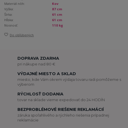
Materiál nôh:
Kov
Výška:
87 cm
Šírka:
61 cm
Hĺbka:
61 cm
Nosnosť:
110 kg
Do obľúbených
DOPRAVA ZDARMA
pri nákupe nad 80 €
VÝDAJNÉ MIESTO A SKLAD
miesto, kde Vám okrem výdaja tovaru radi pomôžeme s
výberom
RÝCHLOSŤ DODANIA
tovar na sklade vieme expedovať do 24 HODÍN
BEZPROBLÉMOVÉ RIEŠENIE REKLAMÁCIÍ
záruka spoľahlivého a rýchleho riešenia prípadnej
reklamácie