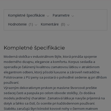
Kompletné špecifikácie
Parametre
Hodnotenie
1
Komentáre
0
Kompletné špecifikácie
Moderná stolička v industriálnom štýle, ktorá prináša spojenie
moderného dizajnu, elegancie a komfortu. Korpus sedadla a
operadla je čalúnený kvalitnou zamatovou látkou v atraktívnom
elegantnom odtieni, ktorý pôsobí luxusne a zároveň netradične.
Polstrovanie z PU peny sa postará o pohodlné sedenie aj pri dlhšom
používaní.
Výrazným dekoratívnym prvkom je masívne štvorcové prešitie
sedacej časti a paspula po celom obvode stoličky, čo dodáva
modelu jedinečný charakter. Zamatová látka je navyše príjemná na
dotyk a ľahko sa čistí, čo oceníte pri každodennom používaní.
Stabilitu zaručujú štyri kónické kovové nohy v čiernom matnom