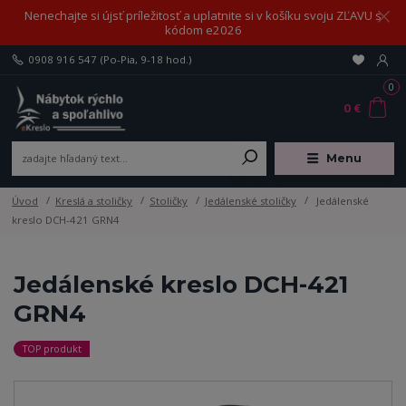
Nenechajte si újsť príležitosť a uplatnite si v košíku svoju ZĽAVU s
kódom e2026
0908 916 547
(Po-Pia, 9-18 hod.)
0
0 €
Menu
Úvod
Kreslá a stoličky
Stoličky
Jedálenské stoličky
Jedálenské
kreslo DCH-421 GRN4
Jedálenské kreslo DCH-421
GRN4
TOP produkt