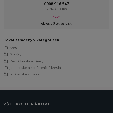
0908 916 547
(Po-Pia, 9-18 hod.)
ekreslo@ekreslo.sk
Tovar zaradený v kategóriách
Kreslá
Stoličky
Pevné kreslá a ušiaky
Jedálenské a konferenčné kreslá
Jedálenské stoličky
VŠETKO O NÁKUPE