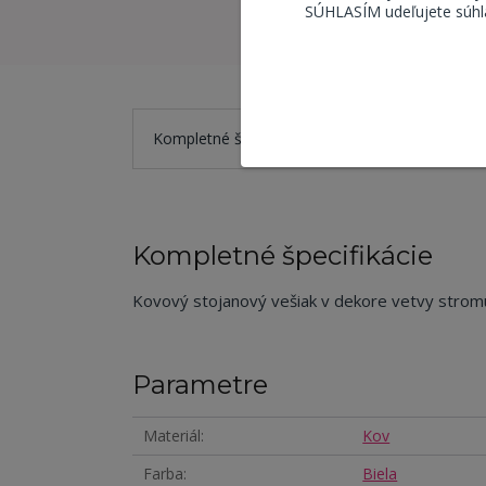
SÚHLASÍM udeľujete súhla
Kompletné špecifikácie
Parametre
Ho
Kompletné špecifikácie
Kovový stojanový vešiak v dekore vetvy stromu
Parametre
Materiál
Kov
Farba
Biela