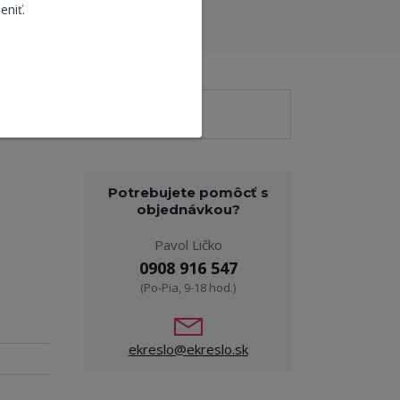
eniť.
Potrebujete pomôcť s
objednávkou?
Pavol Ličko
0908 916 547
(Po-Pia, 9-18 hod.)
ekreslo@ekreslo.sk