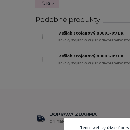
Ďalší
Podobné produkty
Vešiak stojanový 80003-09 BK
Kovový stojanový vešiak v dekore vetvy str
Vešiak stojanový 80003-09 CR
Kovový stojanový vešiak v dekore vetvy st
DOPRAVA ZDARMA
pri nákupe nad 80 €
Tento web využíva súbory