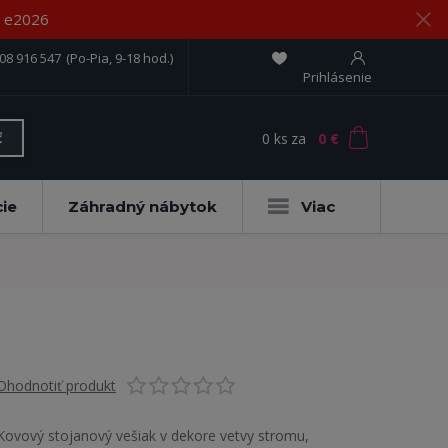
om e2026
08 916 547
(Po-Pia, 9-18 hod.)
Prihlásenie
0
ks
za
0 €
ť
ie
Záhradný nábytok
Viac
Ohodnotiť produkt
Kovový stojanový vešiak v dekore vetvy stromu,