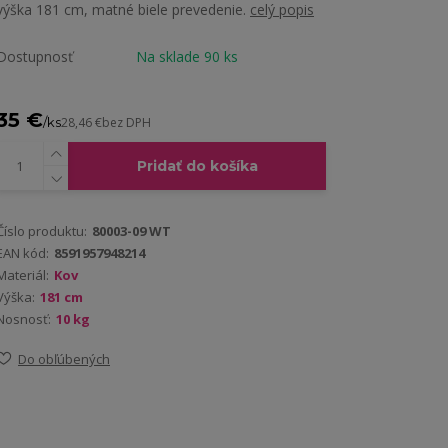
výška 181 cm, matné biele prevedenie.
celý popis
Dostupnosť
Na sklade 90 ks
35 €
/
ks
28,46 €
bez DPH
Pridať do košíka
Číslo produktu:
80003-09 WT
EAN kód:
8591957948214
Materiál:
Kov
Výška:
181 cm
Nosnosť:
10 kg
Do obľúbených