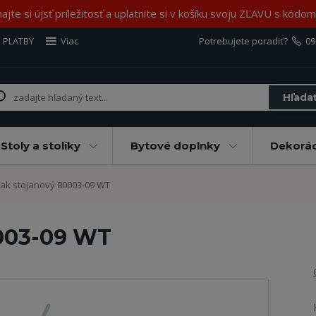
jte si újsť príležitosť a uplatnite si v košíku svoju ZĽAVU s kód
 PLATBY
Viac
Potrebujete poradiť?
09
Hľada
Stoly a stolíky
Bytové doplnky
Dekorác
ak stojanový 80003-09 WT
0003-09 WT