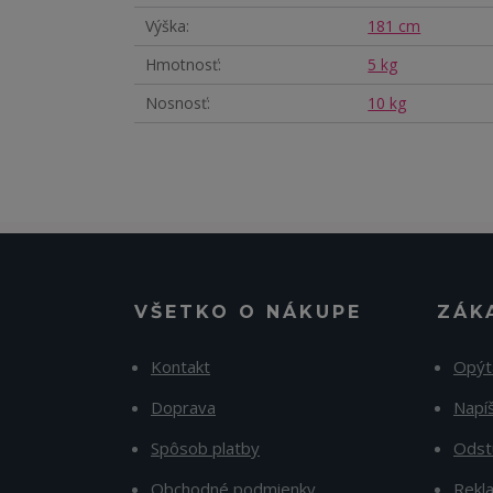
Výška
181 cm
Hmotnosť
5 kg
Nosnosť
10 kg
VŠETKO O NÁKUPE
ZÁK
Kontakt
Opýt
Doprava
Napí
Spôsob platby
Odst
Obchodné podmienky
Rekl