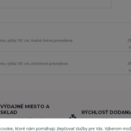
2
omu, výška 181 cm, matné čierne prevedenie.
N
2
romu, výška 181 cm, chrómové prevedenie.
N
VÝDAJNÉ MIESTO A
SKLAD
RÝCHLOSŤ DODANI
miesto, kde Vám okrem
tovar na sklade vieme
výdaja tovaru radi
expedovať do 24 HO
 cookie, ktoré nám pomáhajú zlepšovať služby pre Vás. Výberom mož
pomôžeme s výberom