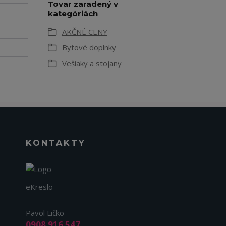
Tovar zaradený v
kategóriách
AKČNÉ CENY
Bytové doplnky
Vešiaky a stojany
KONTAKTY
eKreslo
Pavol Ličko
0908 916 547