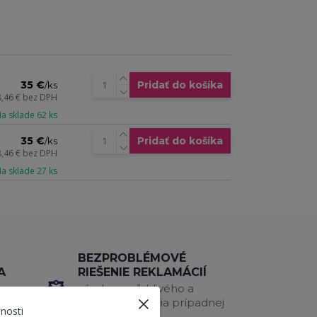
35 €
Pridať do košíka
/
ks
8,46 €
bez DPH
a sklade 62 ks
35 €
Pridať do košíka
/
ks
8,46 €
bez DPH
a sklade 27 ks
BEZPROBLÉMOVÉ
A
RIEŠENIE REKLAMÁCIÍ
záruka spoľahlivého a
DÍN
rýchleho riešenia prípadnej
nosti
reklamácie