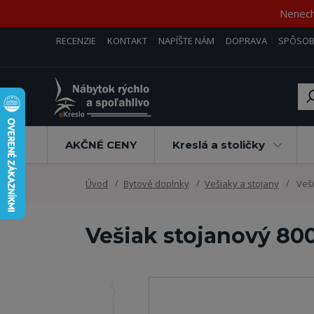
Nenecha
RECENZIE
KONTAKT
NAPÍŠTE NÁM
DOPRAVA
SPÔSOB
AKČNÉ CENY
Kreslá a stoličky
Úvod
Bytové doplnky
Vešiaky a stojany
Veši
Vešiak stojanový 8