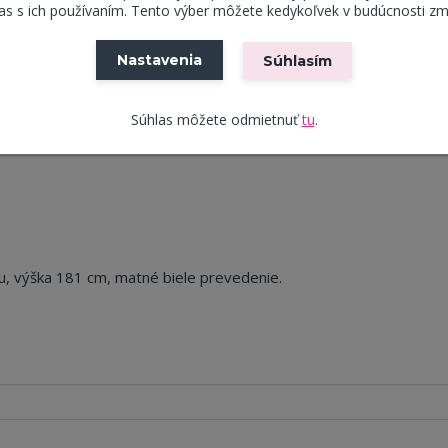
s s ich používaním. Tento výber môžete kedykoľvek v budúcnosti zm
Nastavenia
Súhlasím
Súhlas môžete odmietnuť
tu
.
dnotenie
0
Komentáre
0
, výška 181 cm, matné biele prevedenie.