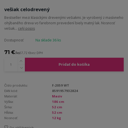
vešiak celodrevený
Bestseller mezi klasickými drevenými vešiakmi. Je vyrobený z masívneho
ohýbaného dreva vo farebnom prevedení biely matný lak. Nosnosť
vešiak...
celý popis
Dostupnosť
Na sklade 36 ks
71 €
/
ks
57,72 €
bez DPH
Pridať do košíka
Číslo produktu:
F-2059 WT
EAN kód:
8591957932824
Materiál:
Masiv
Výška:
186 cm
Šírka:
52 cm
Hĺbka:
52 cm
Nosnosť:
12 kg
Do obľúbených