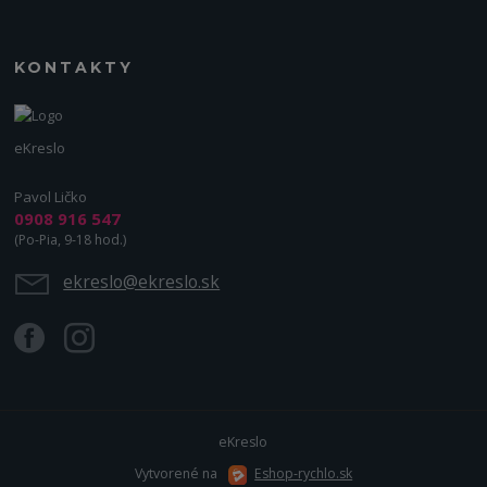
KONTAKTY
eKreslo
Pavol Ličko
0908 916 547
(Po-Pia, 9-18 hod.)
ekreslo@ekreslo.sk
eKreslo
Vytvorené na
Eshop-rychlo.sk