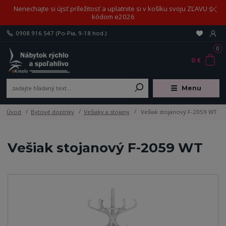
Nenechajte si újsť príležitosť a uplatnite si v košíku svoju ZĽAVU s
kódom e2026
0908 916 547
(Po-Pia, 9-18 hod.)
0
0 €
Menu
Úvod
Bytové doplnky
Vešiaky a stojany
Vešiak stojanový F-2059 WT
Vešiak stojanový F-2059 WT