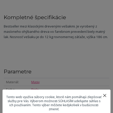
Kompletné špecifikácie
Bestseller mezi klasickými drevenými vešiakmi. Je vyrobený z
masívneho ohýbaného dreva vo farebnom prevedení biely matný
lak. Nosnosť vešiaku je do 12 kg rovnomernej záťaže, výška 186 cm.
Parametre
Materiál
Masiv
Farba
Biela
Tento web využíva súbory cookie, ktoré nám pomáhajú zlepšovať
Výška
186 cm
služby pre Vás. Výberom možnosti SÚHLASÍM udeľujete súhlas s
ich používaním. Tento výber môžete kedykoľvek v budúcnosti
Šírka
52 cm
zmeniť.
Hĺbka
52 cm