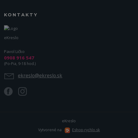
KONTAKTY
eKreslo
Pavol Ličko
0908 916 547
(Po-Pia, 9-18 hod.)
ekreslo@ekreslo.sk
eKreslo
Vytvorené na
Eshop-rychlo.sk