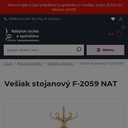
Nenechajte si újsť príležitosť a uplatnite si v košíku svoju ZĽAVU s
kódom e2026
0908 916 547
(Po-Pia, 9-18 hod.)
0
0 €
Menu
Úvod
Bytové doplnky
Vešiaky a stojany
Vešiak stojanový F-2059 NAT
Vešiak stojanový F-2059 NAT