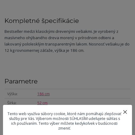
Kompletné špecifikácie
Bestseller medzi klasickými drevenými vešiakmi. Je vyrobený z
masívneho ohýbaného dreva morený v prírodnom odtieni a
lakovaný pololesklým transparentným lakom. Nosnosť vešiaku je do
12 kg rovnomernej záťaže, výška je 186 cm.
Parametre
Výška
186 cm
Šírka
52 cm
Hĺbka
52 cm
Tento web využíva súbory cookie, ktoré nám pomáhajú zlepšovať
služby pre Vás. Výberom možnosti SÚHLASÍM udeľujete súhlas s
Nosnosť
12 kg
ich používaním. Tento výber môžete kedykoľvek v budúcnosti
zmeniť.
Hmotnosť
4 kg