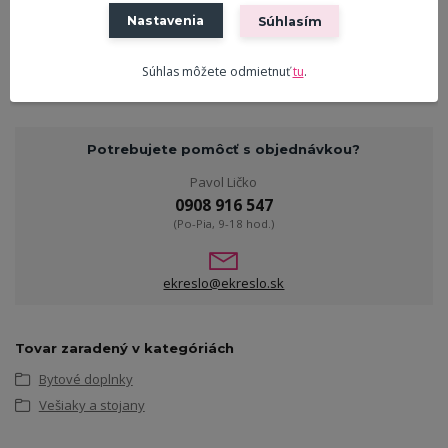
Materiál
Masiv
Nastavenia
Súhlasím
Farba
Prírodná
Súhlas môžete odmietnuť
tu
.
Potrebujete pomôcť s objednávkou?
Pavol Ličko
0908 916 547
(Po-Pia, 9-18 hod.)
ekreslo@ekreslo.sk
Tovar zaradený v kategóriách
Bytové doplnky
Vešiaky a stojany