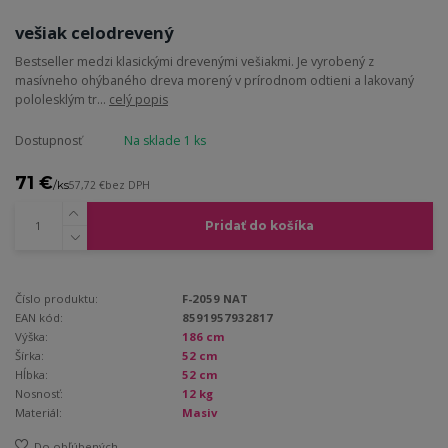
vešiak celodrevený
Bestseller medzi klasickými drevenými vešiakmi. Je vyrobený z
masívneho ohýbaného dreva morený v prírodnom odtieni a lakovaný
pololesklým tr...
celý popis
Dostupnosť
Na sklade 1 ks
71 €
/
ks
57,72 €
bez DPH
Pridať do košíka
Číslo produktu:
F-2059 NAT
EAN kód:
8591957932817
Výška:
186 cm
Šírka:
52 cm
Hĺbka:
52 cm
Nosnosť:
12 kg
Materiál:
Masiv
Do obľúbených