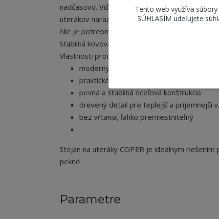
nadčasovo. Vďaka dvom samostatným priečkam p
Tento web využíva súbory
SÚHLASÍM udeľujete súhla
uterákov naraz – rýchlo a vzdušne.
Nie je potrebné žiadne vŕtanie ani montáž na s
Stabilná kovová základňa zabezpečuje pevnosť a
Vlastnosti produktu:
moderný a nadčasový vzhľad
praktické dvojité rameno pre viac uterák
pevná a stabilná oceľová konštrukcia
drevený detail pre teplejší a príjemnejší 
bez vŕtania, ľahko premiestniteľný
Stojan na uteráky COPER je ideálnym riešením p
pekné.
Parametre