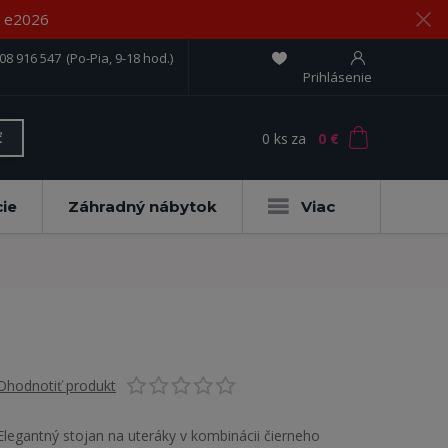
om e2026
08 916 547
(Po-Pia, 9-18 hod.)
Prihlásenie
0
ks
za
0 €
ť
ie
Záhradný nábytok
Viac
Ohodnotiť produkt
Elegantný stojan na uteráky v kombinácii čierneho