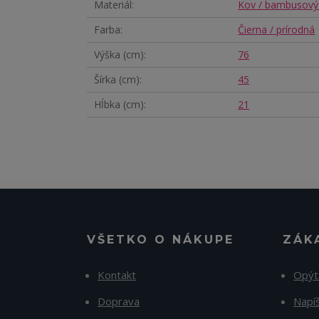
Materiál
Kov / bambusový
Farba
Čierna / prírodná
Výška (cm)
76
Šírka (cm)
45
Hĺbka (cm)
21
VŠETKO O NÁKUPE
ZÁK
Kontakt
Opýt
Doprava
Napí