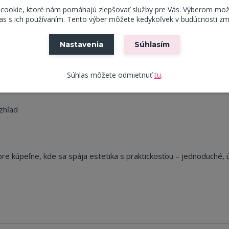
oskytuje dostatok priestoru na zavesenie a vysušenie viacerý
 cookie, ktoré nám pomáhajú zlepšovať služby pre Vás. Výberom mož
s s ich používaním. Tento výber môžete kedykoľvek v budúcnosti zm
tenu, stojan jednoducho postavíte tam, kde ho práve potrebujete
Nastavenia
Súhlasím
 dlhú životnosť.
Súhlas môžete odmietnuť
tu
.
ov
vzhľad
re kúpeľne, kde sa spája estetika s praktickosťou – jednoduché, 