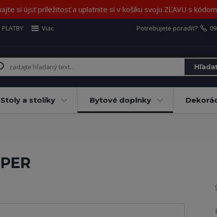
jte si újsť príležitosť a uplatnite si v košíku svoju ZĽAVU s kód
 PLATBY
Viac
Potrebujete poradiť?
09
Hľada
Stoly a stolíky
Bytové doplnky
Dekorác
OPER