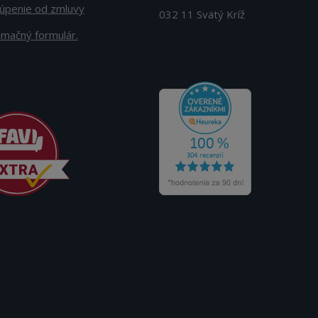
úpenie od zmluvy
032 11 Svätý Kríž
amačný formulár.