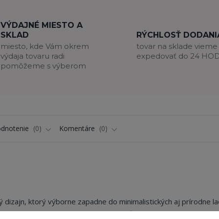
VÝDAJNÉ MIESTO A
SKLAD
RÝCHLOSŤ DODANI
miesto, kde Vám okrem
tovar na sklade vieme
výdaja tovaru radi
expedovať do 24 HO
pomôžeme s výberom
dnotenie
0
Komentáre
0
 dizajn, ktorý výborne zapadne do minimalistických aj prírodne l
e a svetlého dreveného prvku pôsobí veľmi elegantne, harmonicky 