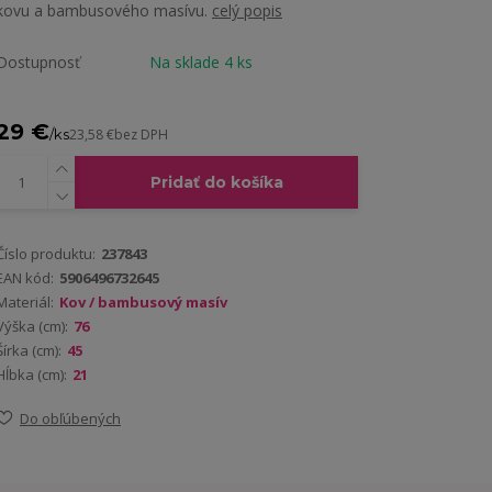
kovu a bambusového masívu.
celý popis
Dostupnosť
Na sklade 4 ks
29 €
/
ks
23,58 €
bez DPH
Pridať do košíka
Číslo produktu:
237843
EAN kód:
5906496732645
Materiál:
Kov / bambusový masív
Výška (cm):
76
Šírka (cm):
45
Hĺbka (cm):
21
Do obľúbených