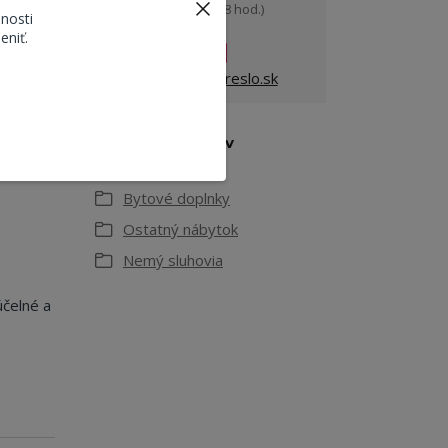
(Po-Pia, 9-18 hod.)
ch
nosti
eniť.
.
ekreslo@ekreslo.sk
Tovar zaradený v
kategóriách
Bytové doplnky
Ostatný nábytok
Nemý sluhovia
účelné a