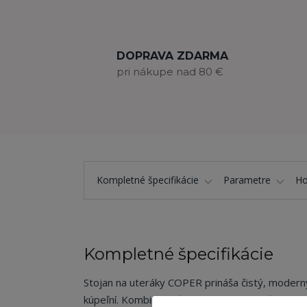
DOPRAVA ZDARMA
pri nákupe nad 80 €
Kompletné špecifikácie
Parametre
Ho
Kompletné špecifikácie
Stojan na uteráky COPER prináša čistý, moderný
kúpeľní. Kombinácia čiernej kovovej konštrukci