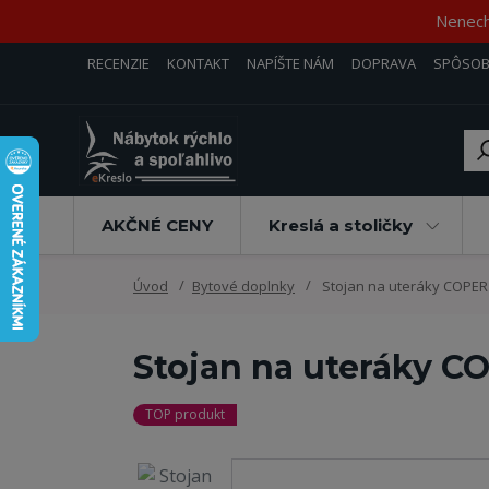
Nenecha
RECENZIE
KONTAKT
NAPÍŠTE NÁM
DOPRAVA
SPÔSOB
AKČNÉ CENY
Kreslá a stoličky
Úvod
Bytové doplnky
Stojan na uteráky COPER
Stojan na uteráky C
TOP produkt