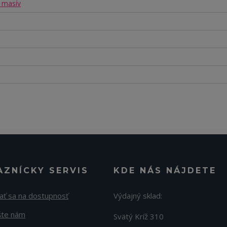
 masív
AZNÍCKY SERVIS
KDE NÁS NÁJDETE
ať sa na dostupnosť
Výdajný sklad:
šte nám
Svätý Kríž 310