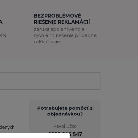
BEZPROBLÉMOVÉ
A
RIEŠENIE REKLAMÁCIÍ
záruka spoľahlivého a
DÍN
rýchleho riešenia prípadnej
reklamácie
Potrebujete pomôcť s
objednávkou?
Pavol Ličko
adených
0908 916 547
a