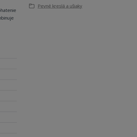
Pevné kreslá a ušiaky
ohatenie
mbinuje