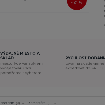
- 21 %
VÝDAJNÉ MIESTO A
SKLAD
RÝCHLOSŤ DODANI
miesto, kde Vám okrem
tovar na sklade vieme
výdaja tovaru radi
expedovať do 24 HO
pomôžeme s výberom
dnotenie
0
Komentáre
0