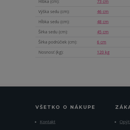
Hĺbka (cm)
73 cm
Výška sedu (cm)
46 cm
Hĺbka sedu (cm)
48 cm
Šírka sedu (cm)
45 cm
Šírka podrúčiek (cm)
6 cm
Nosnosť (kg)
120 kg
VŠETKO O NÁKUPE
ZÁK
Kontakt
Opýt