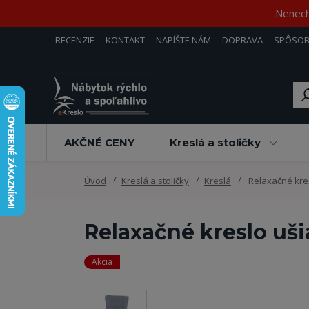
Nenecha
RECENZIE
KONTAKT
NAPÍŠTE NÁM
DOPRAVA
SPÔSOB
AKČNÉ CENY
Kreslá a stoličky
Úvod
Kreslá a stoličky
Kreslá
Relaxačné kre
Relaxačné kreslo u
Akcia