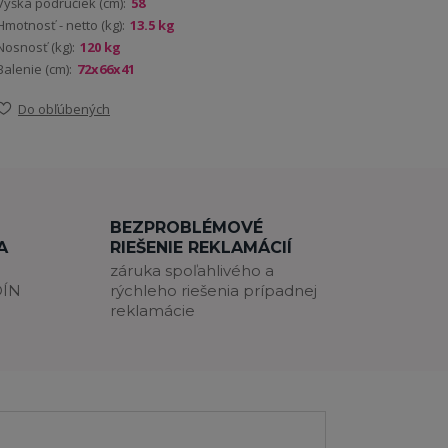
Výška podrúčiek (cm):
58
Hmotnosť - netto (kg):
13.5 kg
Nosnosť (kg):
120 kg
Balenie (cm):
72x66x41
Do obľúbených
BEZPROBLÉMOVÉ
A
RIEŠENIE REKLAMÁCIÍ
záruka spoľahlivého a
DÍN
rýchleho riešenia prípadnej
reklamácie