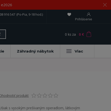
om e2026
08 916 547
(Po-Pia, 9-18 hod.)
Prihlásenie
0
ks
za
0 €
ť
ie
Záhradný nábytok
Viac
Ohodnotiť produkt
Ušiak s vysokým prešívaným operadlom, látkovým