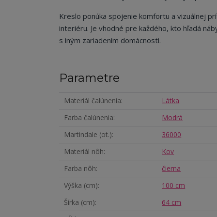
Kreslo ponúka spojenie komfortu a vizuálnej príť
interiéru. Je vhodné pre každého, kto hľadá náb
s iným zariadením domácnosti.
Parametre
Materiál čalúnenia
Látka
Farba čalúnenia
Modrá
Martindale (ot.)
36000
Materiál nôh
Kov
Farba nôh
čierna
Výška (cm)
100 cm
Šírka (cm)
64 cm