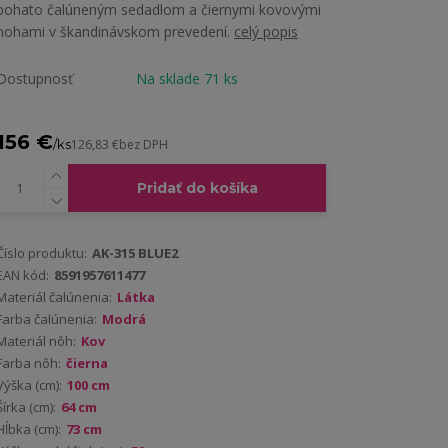
bohato čalúneným sedadlom a čiernymi kovovými
nohami v škandinávskom prevedení.
celý popis
Dostupnosť
Na sklade 71 ks
156 €
/
ks
126,83 €
bez DPH
Pridať do košíka
Číslo produktu:
AK-315 BLUE2
EAN kód:
8591957611477
Materiál čalúnenia:
Látka
Farba čalúnenia:
Modrá
Materiál nôh:
Kov
Farba nôh:
čierna
Výška (cm):
100 cm
Šírka (cm):
64 cm
Hĺbka (cm):
73 cm