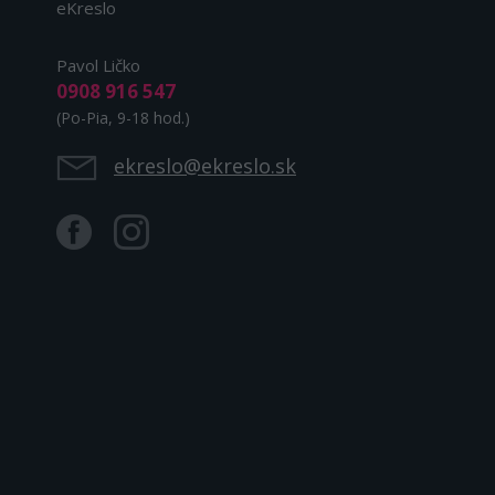
eKreslo
Pavol Ličko
0908 916 547
(Po-Pia, 9-18 hod.)
ekreslo@ekreslo.sk