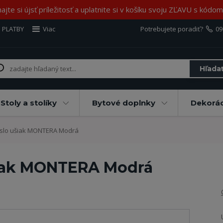
jte si újsť príležitosť a uplatnite si v košíku svoju ZĽAVU s kód
 PLATBY
Viac
Potrebujete poradiť?
09
Hľada
Stoly a stolíky
Bytové doplnky
Dekorác
slo ušiak MONTERA Modrá
šiak MONTERA Modrá