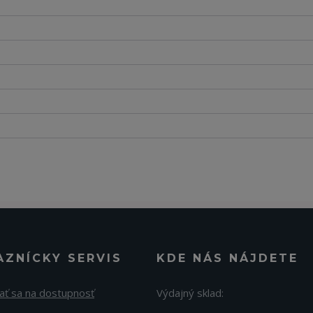
AZNÍCKY SERVIS
KDE NÁS NÁJDETE
ať sa na dostupnosť
Výdajný sklad: