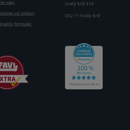
šte nám
Svätý Kríž 310
úpenie od zmluvy
032 11 Svätý Kríž
amačný formulár.