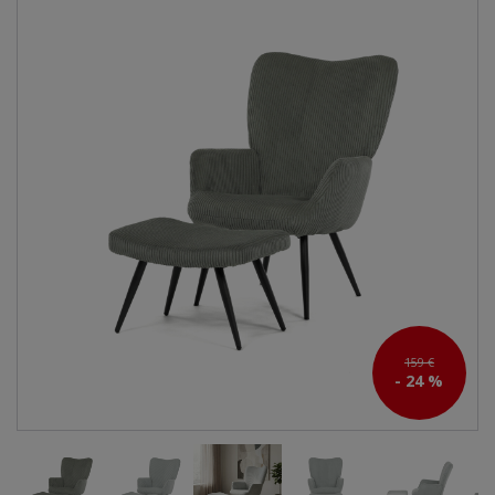
159 €
- 24 %