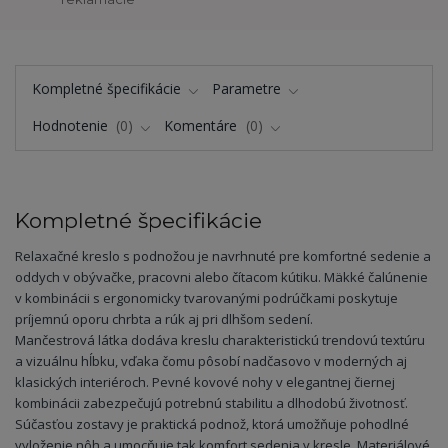
Kompletné špecifikácie
Parametre
Hodnotenie
0
Komentáre
0
Kompletné špecifikácie
Relaxačné kreslo s podnožou je navrhnuté pre komfortné sedenie a
oddych v obývačke, pracovni alebo čítacom kútiku. Mäkké čalúnenie
v kombinácii s ergonomicky tvarovanými podrúčkami poskytuje
príjemnú oporu chrbta a rúk aj pri dlhšom sedení.
Mančestrová látka dodáva kreslu charakteristickú trendovú textúru
a vizuálnu hĺbku, vďaka čomu pôsobí nadčasovo v moderných aj
klasických interiéroch. Pevné kovové nohy v elegantnej čiernej
kombinácii zabezpečujú potrebnú stabilitu a dlhodobú životnosť.
Súčasťou zostavy je praktická podnož, ktorá umožňuje pohodlné
vyloženie nôh a umocňuje tak komfort sedenia v kresle. Materiálové