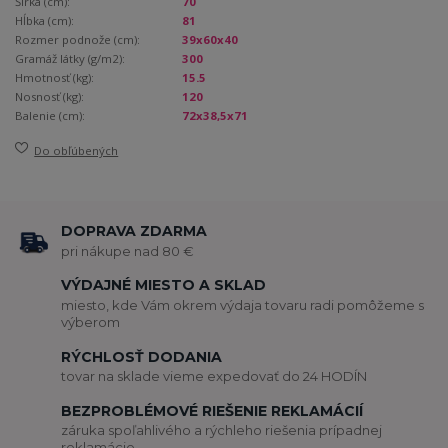
Šírka (cm):
70
Hĺbka (cm):
81
Rozmer podnože (cm):
39x60x40
Gramáž látky (g/m2):
300
Hmotnosť (kg):
15.5
Nosnosť (kg):
120
Balenie (cm):
72x38,5x71
Do obľúbených
DOPRAVA ZDARMA
pri nákupe nad 80 €
VÝDAJNÉ MIESTO A SKLAD
miesto, kde Vám okrem výdaja tovaru radi pomôžeme s
výberom
RÝCHLOSŤ DODANIA
tovar na sklade vieme expedovať do 24 HODÍN
BEZPROBLÉMOVÉ RIEŠENIE REKLAMÁCIÍ
záruka spoľahlivého a rýchleho riešenia prípadnej
reklamácie