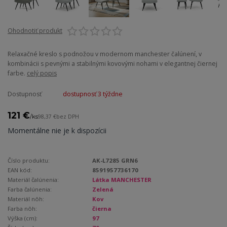
Ohodnotiť produkt
Relaxačné kreslo s podnožou v modernom manchester čalúnení, v
kombinácii s pevnými a stabilnými kovovými nohami v elegantnej čiernej
farbe.
celý popis
Dostupnosť
dostupnosť 3 týždne
121 €
/
ks
98,37 €
bez DPH
Momentálne nie je k dispozícii
Číslo produktu:
AK-L7285 GRN6
EAN kód:
8591957736170
Materiál čalúnenia:
Látka MANCHESTER
Farba čalúnenia:
Zelená
Materiál nôh:
Kov
Farba nôh:
čierna
Výška (cm):
97