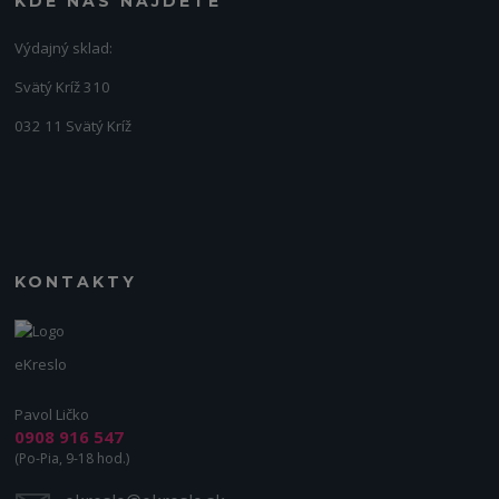
KDE NÁS NÁJDETE
Výdajný sklad:
Svätý Kríž 310
032 11 Svätý Kríž
KONTAKTY
eKreslo
Pavol Ličko
0908 916 547
(Po-Pia, 9-18 hod.)