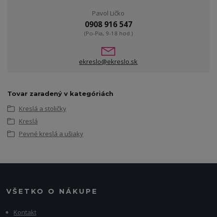
Pavol Ličko
0908 916 547
(Po-Pia, 9-18 hod.)
ekreslo@ekreslo.sk
Tovar zaradený v kategóriách
Kreslá a stoličky
Kreslá
Pevné kreslá a ušiaky
VŠETKO O NÁKUPE
Kontakt