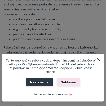
aj dizajnové prevedenie podnože je zladené s kreslom, čím vzniká
kompaktný a esteticky vyvážený celok.
Hlavné výhody kresla
mäkké a pohodlné čalúnenie
mančestrová látka s výraznou textúrou
ergonomicky tvarované podrúčky
pevná kovová konštrukcia
podnož v rovnakom dizajnovom prevedení
Relaxačné kreslo s podnožou je vhodnou voľbou pre každého, kto
hľadá komfortné sedenie do moderného aj tradičného interiéru.
Vytvára ideálne miesto na oddych, čítanie alebo sledovanie televízie
Tento web využíva súbory cookie, ktoré nám pomáhajú zlepšovať
a zároveň pôsobí ako elegantný interiérový prvok.
služby pre Vás. Výberom možnosti SÚHLASÍM udeľujete súhlas s
ich používaním. Tento výber môžete kedykoľvek v budúcnosti
zmeniť.
Parametre
Nastavenia
Súhlasím
Materiál
Látka MANCHESTER
čalúnenia
Súhlas môžete odmietnuť
tu
.
Farba čalúnenia
Zelená