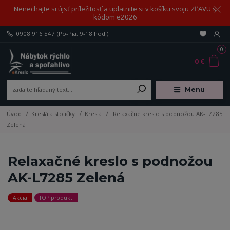
Nenechajte si újsť príležitosť a uplatnite si v košíku svoju ZĽAVU s
kódom e2026
0908 916 547
(Po-Pia, 9-18 hod.)
0
0 €
Menu
Úvod
Kreslá a stoličky
Kreslá
Relaxačné kreslo s podnožou AK-L7285
Zelená
Relaxačné kreslo s podnožou
AK-L7285 Zelená
Akcia
TOP produkt