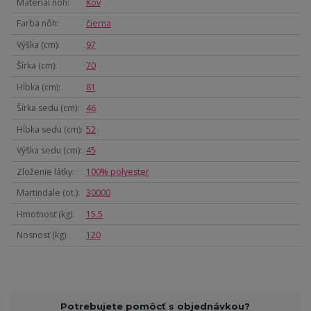
Materiál nôh
Kov
Farba nôh
čierna
Výška (cm)
97
Šírka (cm)
70
Hĺbka (cm)
81
Šírka sedu (cm)
46
Hĺbka sedu (cm)
52
Výška sedu (cm)
45
Zloženie látky
100% polyester
Martindale (ot.)
30000
Hmotnosť (kg)
15.5
Nosnosť (kg)
120
Potrebujete pomôcť s objednávkou?