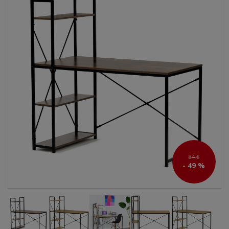
84 €
- 49 %