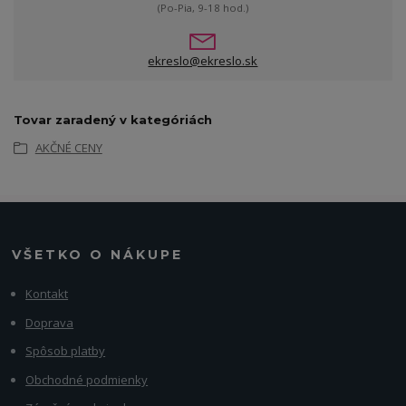
(Po-Pia, 9-18 hod.)
ekreslo@ekreslo.sk
Tovar zaradený v kategóriách
AKČNÉ CENY
VŠETKO O NÁKUPE
Kontakt
Doprava
Spôsob platby
Obchodné podmienky