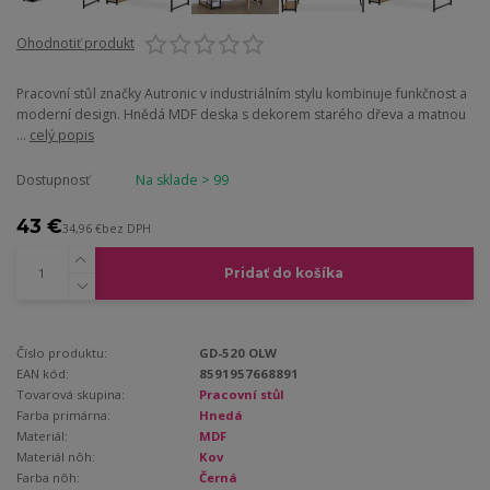
Ohodnotiť produkt
Pracovní stůl značky Autronic v industriálním stylu kombinuje funkčnost a
moderní design. Hnědá MDF deska s dekorem starého dřeva a matnou
...
celý popis
Dostupnosť
Na sklade > 99
43 €
34,96 €
bez DPH
Pridať do košíka
Číslo produktu:
GD-520 OLW
EAN kód:
8591957668891
Tovarová skupina:
Pracovní stůl
Farba primárna:
Hnedá
Materiál:
MDF
Materiál nôh:
Kov
Farba nôh:
Černá