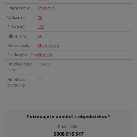
Prierez nohy
Čtvercový
Výška (cm)
70
Šírka (cm)
120
Hĺbka (cm)
60
Dekor dosky
Staré drevo
Svetlá výška (cm)
66.0000
Hrúbka dosky
1.5000
(cm)
Hmotnosť -
17
brutto (kg)
Potrebujete pomôcť s objednávkou?
Pavol Ličko
0908 916 547