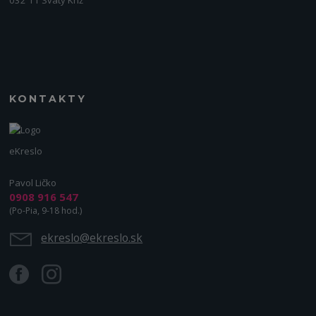
032 11 Svätý Kríž
KONTAKTY
eKreslo
Pavol Ličko
0908 916 547
(Po-Pia, 9-18 hod.)
ekreslo@ekreslo.sk