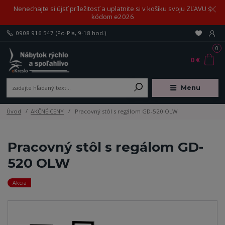
Nenechajte si újsť príležitosť a uplatnite si v košíku svoju ZĽAVU s
kódom e2026
0908 916 547
(Po-Pia, 9-18 hod.)
0
0 €
Menu
Úvod
AKČNÉ CENY
Pracovný stôl s regálom GD-520 OLW
Pracovný stôl s regálom GD-
520 OLW
Akcia