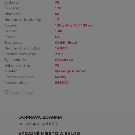
Výška (cm):
70
Šírka (cm):
120
Hĺbka (cm):
60
Hmotnosť - brutto (kg):
17
Rozmer:
120 x 60 x 70 / 120 cm
Balenie:
1.00
Rozklad:
Ne
Tvar dosky:
Obdélníkový
Hmotnosť - netto (kg):
16.0000
Rozmer nohy (cm):
2 x 2
Typ podnože:
Obvodová
Dekor primárny:
70
Montáž:
Vyžaduje montáž
Povrchová úprava:
Matný
Rozteč nohou:
96.5000
Do obľúbených
DOPRAVA ZDARMA
pri nákupe nad 80 €
VÝDAJNÉ MIESTO A SKLAD