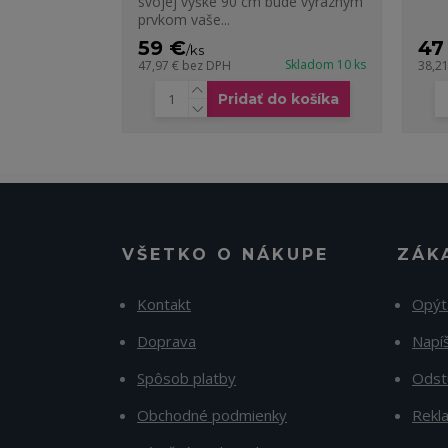
svojej výške 90 cm bude výrazným
prvkom vaše...
59 €
47
/
ks
Skladom 10 ks
47,97 €
bez DPH
38,2
Pridať do košíka
VŠETKO O NÁKUPE
ZÁK
Kontakt
Opýt
Doprava
Napí
Spôsob platby
Odst
Obchodné podmienky
Rekl