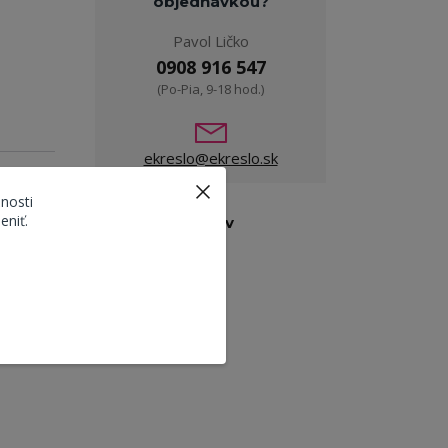
objednávkou?
Pavol Ličko
0908 916 547
(Po-Pia, 9-18 hod.)
ekreslo@ekreslo.sk
nosti
eniť.
Tovar zaradený v
kategóriách
Dekorácie