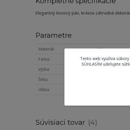
Kompletné špecifikácie
Elegantný kovový páv, krásna záhradná dekorá
Parametre
Materiál
Kov
Tento web využíva súbory
Farba
Medená
SÚHLASÍM udeľujete súhla
Výška
51 cm
Šírka
75 cm
Hĺbka
27 cm
Súvisiaci tovar
4