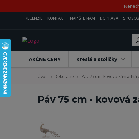
Nenecha
RECENZIE
KONTAKT
NAPÍŠTE NÁM
DOPRAVA
SPÔSOB
AKČNÉ CENY
Kreslá a stoličky
Úvod
Dekorácie
Páv 75 cm - kovová záhradná 
Páv 75 cm - kovová 