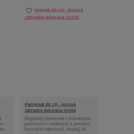
Plameniak 86 cm - kovová
záhradná dekorácia SA300
á
Elegantný plameniak s metalickým
no-
povrchom v medených a jemných
 do
kovových odtieňoch, vhodný do