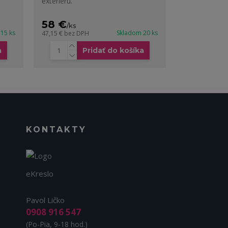
exteriéru.
58 €
/
ks
15 ks
Skladom 20 ks
47,15 €
bez DPH
a
Pridať do košíka
KONTAKTY
eKreslo
Pavol Ličko
0908 916 547
(Po-Pia, 9-18 hod.)