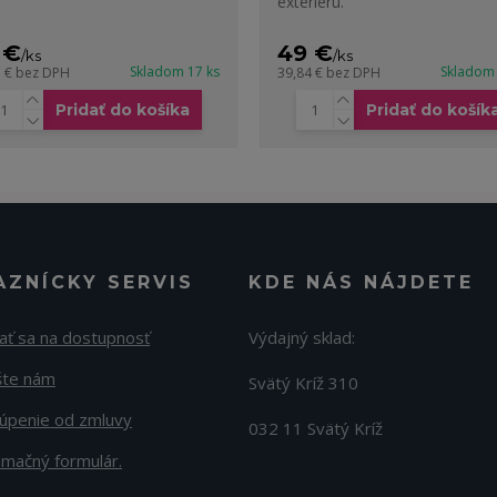
exteriéru.
 €
49 €
/
ks
/
ks
Skladom 17 ks
Skladom 
1 €
bez DPH
39,84 €
bez DPH
Pridať do košíka
Pridať do košík
AZNÍCKY SERVIS
KDE NÁS NÁJDETE
ať sa na dostupnosť
Výdajný sklad:
šte nám
Svätý Kríž 310
úpenie od zmluvy
032 11 Svätý Kríž
amačný formulár.