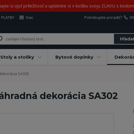
jte si újsť príležitosť a uplatnite si v košíku svoju ZĽAVU s kód
 PLATBY
Viac
Potrebujete poradiť?
09
Hľada
Stoly a stolíky
Bytové doplnky
Dekorác
dekorácia SA302
záhradná dekorácia SA302