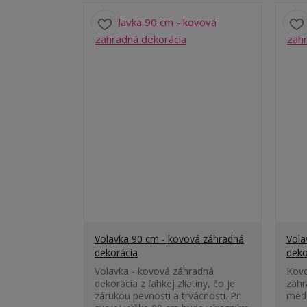
Volavka 90 cm - kovová záhradná
Vola
dekorácia
deko
Volavka - kovová záhradná
Kovo
dekorácia z ľahkej zliatiny, čo je
záhr
zárukou pevnosti a trvácnosti. Pri
med