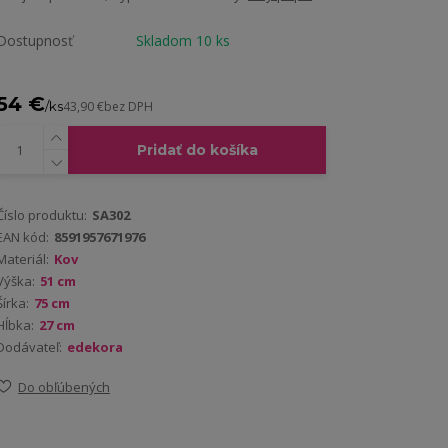
Dostupnosť
Skladom 10 ks
54 €
/
ks
43,90 €
bez DPH
Pridať do košíka
Číslo produktu:
SA302
EAN kód:
8591957671976
Materiál:
Kov
Výška:
51 cm
Šírka:
75 cm
Hĺbka:
27 cm
Dodávateľ:
edekora
Do obľúbených