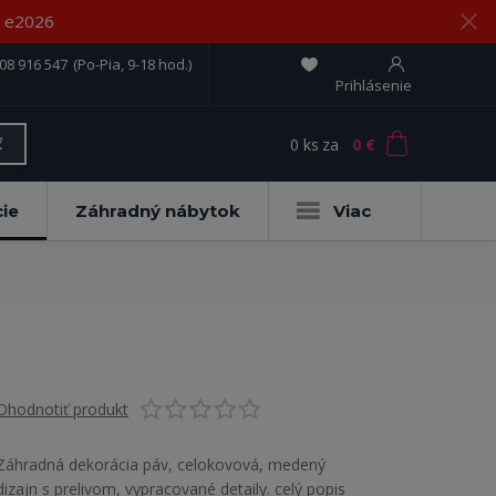
om e2026
08 916 547
(Po-Pia, 9-18 hod.)
Prihlásenie
0
ks
za
0 €
ť
ie
Záhradný nábytok
Viac
Ohodnotiť produkt
Záhradná dekorácia páv, celokovová, medený
dizajn s prelivom, vypracované detaily.
celý popis