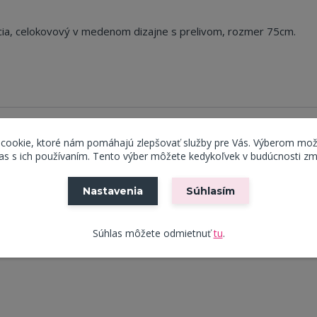
cia, celokovový v medenom dizajne s prelivom, rozmer 75cm.
 cookie, ktoré nám pomáhajú zlepšovať služby pre Vás. Výberom mož
s s ich používaním. Tento výber môžete kedykoľvek v budúcnosti zm
Nastavenia
Súhlasím
Súhlas môžete odmietnuť
tu
.