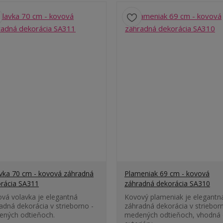
vka 70 cm - kovová záhradná
Plameniak 69 cm - kovová
rácia SA311
záhradná dekorácia SA310
vá volavka je elegantná
Kovový plameniak je elegantn
adná dekorácia v strieborno -
záhradná dekorácia v striebor
ených odtieňoch.
medených odtieňoch, vhodná