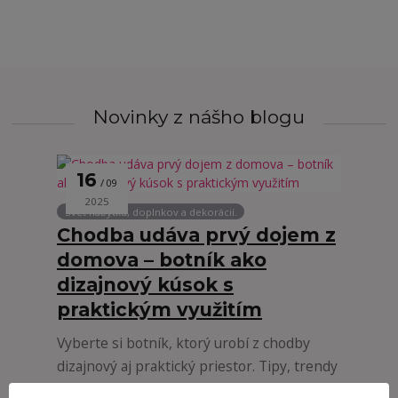
Novinky z nášho blogu
16
09
2025
Svet nábytku, doplnkov a dekorácií.
Chodba udáva prvý dojem z
domova – botník ako
dizajnový kúsok s
praktickým využitím
Vyberte si botník, ktorý urobí z chodby
dizajnový aj praktický priestor. Tipy, trendy
a odporúčania pre moderné predsiene.