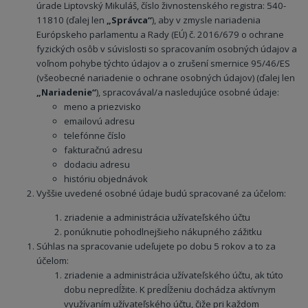
úrade Liptovský Mikuláš, číslo živnostenského registra: 540-
11810 (ďalej len
„Správca“
), aby v zmysle nariadenia
Európskeho parlamentu a Rady (EÚ) č. 2016/679 o ochrane
fyzických osôb v súvislosti so spracovaním osobných údajov a
voľnom pohybe týchto údajov a o zrušení smernice 95/46/ES
(všeobecné nariadenie o ochrane osobných údajov) (ďalej len
„Nariadenie“
), spracovával/a nasledujúce osobné údaje:
meno a priezvisko
emailovú adresu
telefónne číslo
fakturačnú adresu
dodaciu adresu
históriu objednávok
Vyššie uvedené osobné údaje budú spracované za účelom:
zriadenie a administrácia užívateľského účtu
ponúknutie pohodlnejšieho nákupného zážitku
Súhlas na spracovanie udeľujete po dobu 5 rokov a to za
účelom:
zriadenie a administrácia užívateľského účtu, ak túto
dobu nepredĺžite. K predĺženiu dochádza aktívnym
využívaním užívateľského účtu, čiže pri každom