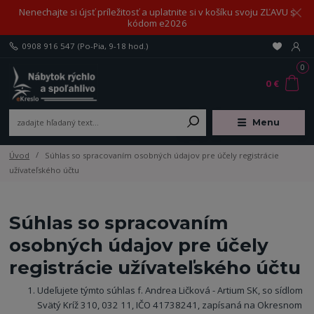
Nenechajte si újsť príležitosť a uplatnite si v košíku svoju ZĽAVU s
kódom e2026
0908 916 547
(Po-Pia, 9-18 hod.)
0
0 €
Menu
Úvod
Súhlas so spracovaním osobných údajov pre účely registrácie
užívateľského účtu
Súhlas so spracovaním
osobných údajov pre účely
registrácie užívateľského účtu
Udeľujete týmto súhlas f. Andrea Ličková - Artium SK, so sídlom
Svätý Kríž 310, 032 11, IČO 41738241, zapísaná na Okresnom