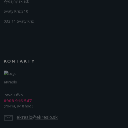
Výdajný sklad:
Svätý Kríž 310
032 11 Svätý Kríž
KONTAKTY
eKreslo
Pavol Ličko
0908 916 547
(Po-Pia, 9-18 hod.)
ekreslo@ekreslo.sk