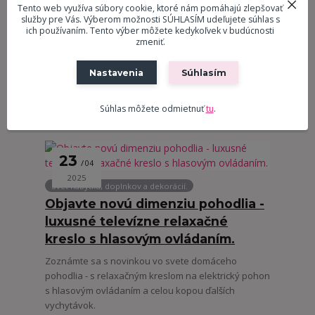
Tento web využíva súbory cookie, ktoré nám pomáhajú zlepšovať
služby pre Vás. Výberom možnosti SÚHLASÍM udeľujete súhlas s
ich používaním. Tento výber môžete kedykoľvek v budúcnosti
08
07
zmeniť.
2025
Svet nábytku, doplnkov a dekorácií.
Nastavenia
Súhlasím
Zdravotné benefity
polohovateľných relaxačných
Súhlas môžete odmietnuť
tu
.
kresiel
23
04
2025
Svet nábytku, doplnkov a dekorácií.
Objavte novú dimenziu pohodlia -
luxusné televízne relaxačné
kreslo s hlasovým ovládaním.
Zoznámte sa s novinkou vo svete domáceho
pohodlia - s relaxačným kreslom na elektrický pohon
s hlasovým ovládaním a celou kopou ďalších
vychytávok.