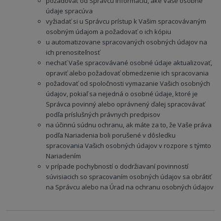
požadovať od Správcu informáciu, aké Vaše osobné
údaje spracúva
vyžiadať si u Správcu prístup k Vašim spracovávaným
osobným údajom a požadovať o ich kópiu
u automatizovane spracovaných osobných údajov na
ich prenositeľnosť
nechať Vaše spracovávané osobné údaje aktualizovať,
opraviť alebo požadovať obmedzenie ich spracovania
požadovať od spoločnosti vymazanie Vašich osobných
údajov, pokiaľ sa nejedná o osobné údaje, ktoré je
Správca povinný alebo oprávnený ďalej spracovávať
podľa príslušných právnych predpisov
na účinnú súdnu ochranu, ak máte za to, že Vaše práva
podľa Nariadenia boli porušené v dôsledku
spracovania Vašich osobných údajov v rozpore s týmto
Nariadením
v prípade pochybností o dodržiavaní povinností
súvisiacich so spracovaním osobných údajov sa obrátiť
na Správcu alebo na Úrad na ochranu osobných údajov