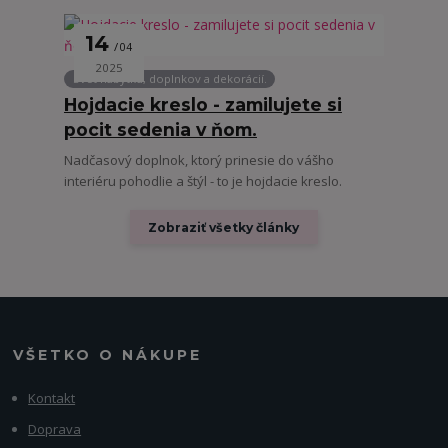
14
04
2025
Svet nábytku, doplnkov a dekorácií.
Hojdacie kreslo - zamilujete si
pocit sedenia v ňom.
Nadčasový doplnok, ktorý prinesie do vášho
interiéru pohodlie a štýl - to je hojdacie kreslo.
Zobraziť všetky články
VŠETKO O NÁKUPE
Kontakt
Doprava