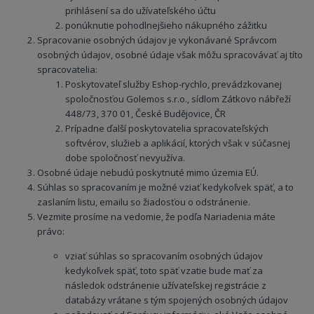
prihlásení sa do užívateľského účtu
ponúknutie pohodlnejšieho nákupného zážitku
Spracovanie osobných údajov je vykonávané Správcom
osobných údajov, osobné údaje však môžu spracovávať aj títo
spracovatelia:
Poskytovateľ služby Eshop-rychlo, prevádzkovanej
spoločnosťou Golemos s.r.o., sídlom Zátkovo nábřeží
448/73, 370 01, České Budějovice, ČR
Prípadne ďalší poskytovatelia spracovateľských
softvérov, služieb a aplikácií, ktorých však v súčasnej
dobe spoločnosť nevyužíva.
Osobné údaje nebudú poskytnuté mimo územia EÚ.
Súhlas so spracovaním je možné vziať kedykoľvek späť, a to
zaslaním listu, emailu so žiadosťou o odstránenie.
Vezmite prosíme na vedomie, že podľa Nariadenia máte
právo:
vziať súhlas so spracovaním osobných údajov
kedykoľvek späť, toto späť vzatie bude mať za
následok odstránenie užívateľskej registrácie z
databázy vrátane s tým spojených osobných údajov