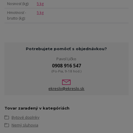
Nosnosť (kg)
5 kg
Hmotnosť -
5 kg
brutto (kg)
Potrebujete pomôcť s objednávkou?
Pavol Ličko
0908 916 547
(Po-Pia, 9-18 hod.)
ekreslo@ekreslo.sk
Tovar zaradený v kategóriách
Bytové doplnky
Nemý sluhovia