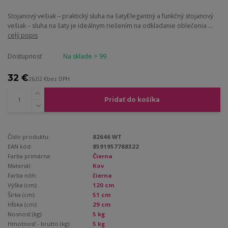
Stojanový vešiak – praktický sluha na šatyElegantný a funkčný stojanový
vešiak – sluha na šaty je ideálnym riešením na odkladanie oblečenia ...
celý popis
Dostupnosť
Na sklade > 99
32 €
26,02 €
bez DPH
Pridať do košíka
Číslo produktu:
82646 WT
EAN kód:
8591957788322
Farba primárna:
Čierna
Materiál:
Kov
Farba nôh:
čierna
Výška (cm):
120 cm
Šírka (cm):
51 cm
Hĺbka (cm):
29 cm
Nosnosť (kg):
5 kg
Hmotnosť - brutto (kg):
5 kg