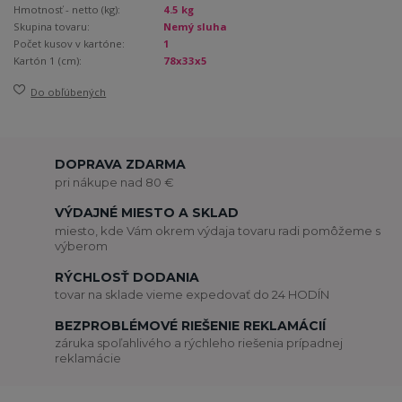
Hmotnosť - netto (kg):
4.5 kg
Skupina tovaru:
Nemý sluha
Počet kusov v kartóne:
1
Kartón 1 (cm):
78x33x5
Do obľúbených
DOPRAVA ZDARMA
pri nákupe nad 80 €
VÝDAJNÉ MIESTO A SKLAD
miesto, kde Vám okrem výdaja tovaru radi pomôžeme s
výberom
RÝCHLOSŤ DODANIA
tovar na sklade vieme expedovať do 24 HODÍN
BEZPROBLÉMOVÉ RIEŠENIE REKLAMÁCIÍ
záruka spoľahlivého a rýchleho riešenia prípadnej
reklamácie