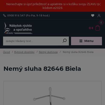
Nenechajte si újsť príležitosť a uplatnite si v košíku svoju ZĽAVU s
kódom e2026
0908 916 547
(Po-Pia, 9-18 hod.)
0
0 €
Menu
Úvod
Bytové doplnky
Nemý sluhovia
Nemý sluha 82646 Biela
Nemý sluha 82646 Biela