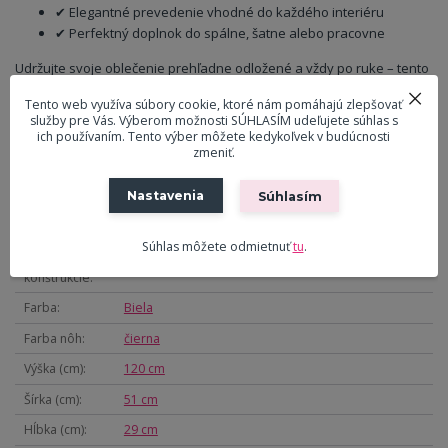
✔ Elegantné prevedenie vhodné do každého interiéru
✔ Perfektný doplnok do spálne, šatne alebo pracovne
Udržujte svoje oblečenie prehľadne odložené a vždy po ruke – tento
stojanový sluha vám to uľahčí každý deň.
Tento web využíva súbory cookie, ktoré nám pomáhajú zlepšovať
služby pre Vás. Výberom možnosti SÚHLASÍM udeľujete súhlas s
ich používaním. Tento výber môžete kedykoľvek v budúcnosti
Parametre
zmeniť.
Nastavenia
Súhlasím
Farba primárna
Čierna
Materiál
Kov
Súhlas môžete odmietnuť
tu
.
Materiál
Kov
konštrukcie
Farba
Biela
Farba nôh
čierna
Výška (cm)
120 cm
Šírka (cm)
51 cm
Hĺbka (cm)
29 cm