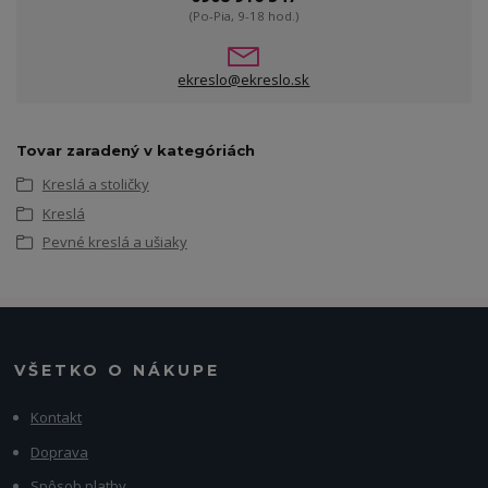
(Po-Pia, 9-18 hod.)
ekreslo@ekreslo.sk
Tovar zaradený v kategóriách
Kreslá a stoličky
Kreslá
Pevné kreslá a ušiaky
VŠETKO O NÁKUPE
Kontakt
Doprava
Spôsob platby