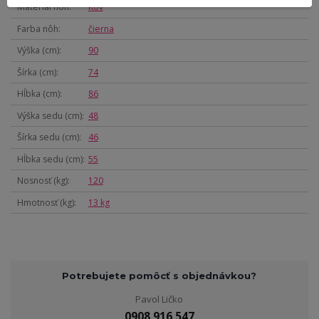
Materiál nôh
Kov
Farba nôh
čierna
Výška (cm)
90
Šírka (cm)
74
Hĺbka (cm)
86
Výška sedu (cm)
48
Šírka sedu (cm)
46
Hĺbka sedu (cm)
55
Nosnosť (kg)
120
Hmotnosť (kg)
13 kg
Potrebujete pomôcť s objednávkou?
Pavol Ličko
0908 916 547