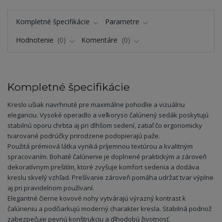
Kompletné špecifikácie
Parametre
Hodnotenie
0
Komentáre
0
Kompletné špecifikácie
Kreslo ušiak navrhnuté pre maximálne pohodlie a vizuálnu
eleganciu. Vysoké operadlo a veľkoryso čalúnený sedák poskytujú
stabilnú oporu chrbta aj pri dlhšom sedení, zatiaľ čo ergonomicky
tvarované podrúčky prirodzene podopierajú paže.
Použitá prémiová látka vyniká príjemnou textúrou a kvalitným
spracovaním. Bohaté čalúnenie je doplnené praktickým a zároveň
dekoratívnym prešitím, ktoré zvyšuje komfort sedenia a dodáva
kreslu skvelý vzhľad. Prešívanie zároveň pomáha udržať tvar výplne
aj pri pravidelnom používaní.
Elegantné čierne kovové nohy vytvárajú výrazný kontrast k
čalúneniu a podčiarkujú moderný charakter kresla. Stabilná podnož
zabezpečuje pevnú konštrukciu a dlhodobú životnosť.