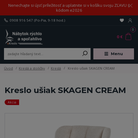
Nenechajte si újsť príležitosť a uplatnite si v košíku svoju ZĽAVU s
kódom e2026
0908 916 547
(Po-Pia, 9-18 hod.)
0
0 €
Menu
Úvod
Kreslá a stoličky
Kreslá
Kreslo ušiak SKAGEN CREAM
Kreslo ušiak SKAGEN CREAM
Akcia