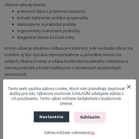
Hlavné výhody kresla
prémiová látka s príjemnou textúrou
bohaté čalúnenie sedáka aj operadla
dekoratívne a praktické prešitie
ergonomicky tvarované podrúčky
elegantné čierne kovové nohy
Kreslo ušiak je ideálnou voľbou pre interiéry, kde sa kladie dôraz na
komfort aj štýl. Vytvára reprezentatívne a pohodlné miesto na
oddych, čítanie či relax a vďaka kombinácii kvalitného čalúnenia a
čiernej podnože pôsobí nadčasovo v moderných aj klasických
priestoroch.
Tento web využíva súbory cookie, ktoré nám pomáhajú zlepšovať
služby pre Vás. Výberom možnosti SÚHLASÍM udeľujete súhlas s
Parametre
ich používaním. Tento výber môžete kedykoľvek v budúcnosti
zmeniť.
Materiál
Látka
čalúnenia
Nastavenia
Súhlasím
Farba čalúnenia
Krémová
Zloženie látky
100% polyester
Súhlas môžete odmietnuť
tu
.