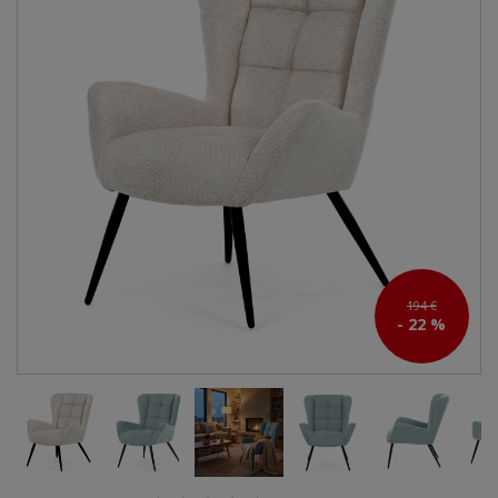
194 €
- 22 %