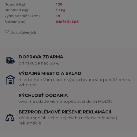
Nosnosť (kg):
120
Hmotnosť (kg):
13 kg
Výška podrúčiek (cm):
59
Balenie (cm):
84x76,5x66,5
Do obľúbených
DOPRAVA ZDARMA
pri nákupe nad 80 €
VÝDAJNÉ MIESTO A SKLAD
miesto, kde Vám okrem výdaja tovaru radi pomôžeme s
výberom
RÝCHLOSŤ DODANIA
tovar na sklade vieme expedovať do 24 HODÍN
BEZPROBLÉMOVÉ RIEŠENIE REKLAMÁCIÍ
záruka spoľahlivého a rýchleho riešenia prípadnej
reklamácie