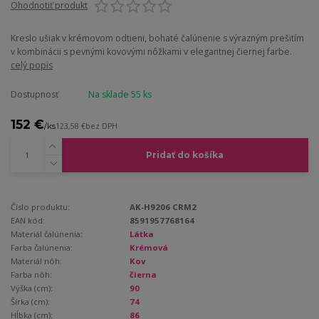
Ohodnotiť produkt
Kreslo ušiak v krémovom odtieni, bohaté čalúnenie s výrazným prešitím
v kombinácii s pevnými kovovými nôžkami v elegantnej čiernej farbe.
celý popis
Dostupnosť
Na sklade 55 ks
152 €
/
ks
123,58 €
bez DPH
Pridať do košíka
Číslo produktu:
AK-H9206 CRM2
EAN kód:
8591957768164
Materiál čalúnenia:
Látka
Farba čalúnenia:
Krémová
Materiál nôh:
Kov
Farba nôh:
čierna
Výška (cm):
90
Šírka (cm):
74
Hĺbka (cm):
86