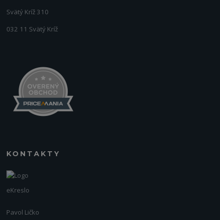
Svätý Kríž 310
032 11 Svätý Kríž
KONTAKTY
eKreslo
Pavol Ličko