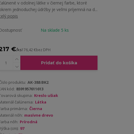
čalúnené v odolnej látke v čiernej farbe, ktoré
okrem jednoduchej údržby je veľmi príjemná na d...
celý popis
Dostupnosť
Na sklade 5 ks
217 €
/
ks
176,42 €
bez DPH
Pridať do košíka
Číslo produktu:
AK-388 BK2
EAN kód:
8591957611613
Tovarová skupina:
Kreslo ušiak
Materiál čalúnenia:
Látka
Farba primárna:
Čierna
Materiál nôh:
masívne drevo
Farba nôh:
Prírodná
Výška (cm):
97