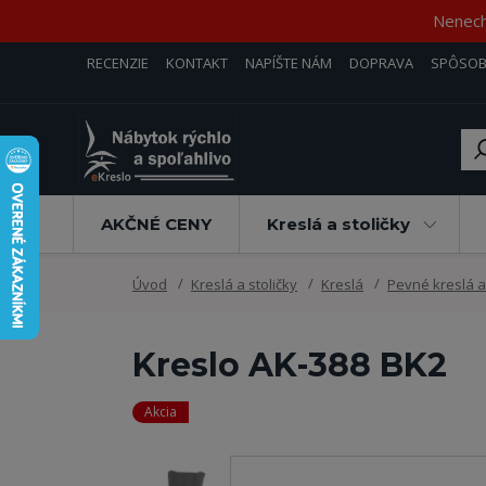
Nenecha
RECENZIE
KONTAKT
NAPÍŠTE NÁM
DOPRAVA
SPÔSOB
AKČNÉ CENY
Kreslá a stoličky
Úvod
Kreslá a stoličky
Kreslá
Pevné kreslá a
Kreslo AK-388 BK2
Akcia