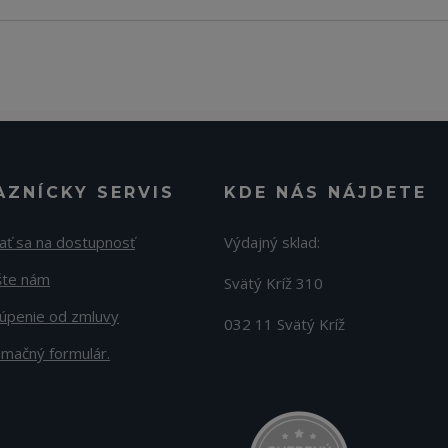
AZNÍCKY SERVIS
KDE NÁS NÁJDETE
ať sa na dostupnosť
Výdajný sklad:
šte nám
Svätý Kríž 310
úpenie od zmluvy
032 11 Svätý Kríž
amačný formulár.