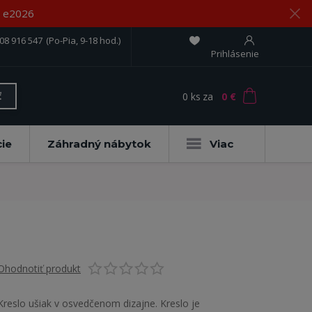
om e2026
08 916 547
(Po-Pia, 9-18 hod.)
Prihlásenie
0
ks
za
0 €
ť
ie
Záhradný nábytok
Viac
Ohodnotiť produkt
Kreslo ušiak v osvedčenom dizajne. Kreslo je