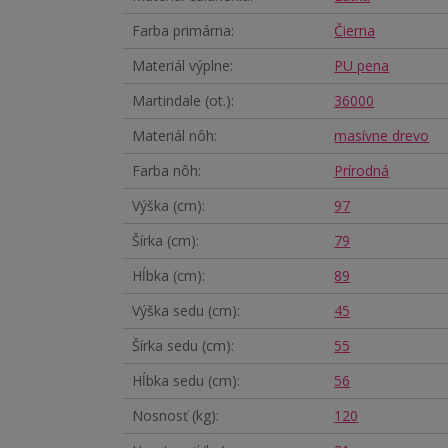
Farba primárna
Čierna
Materiál výplne
PU pena
Martindale (ot.)
36000
Materiál nôh
masívne drevo
Farba nôh
Prírodná
Výška (cm)
97
Šírka (cm)
79
Hĺbka (cm)
89
Výška sedu (cm)
45
Šírka sedu (cm)
55
Hĺbka sedu (cm)
56
Nosnosť (kg)
120