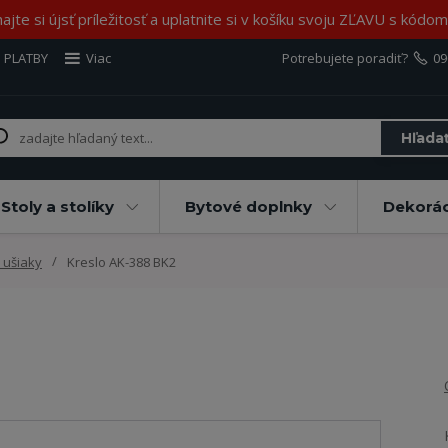
jte si újsť príležitosť a uplatnite si v košíku svoju ZĽAVU s kód
 PLATBY
Viac
Potrebujete poradiť?
09
Hľada
Stoly a stolíky
Bytové doplnky
Dekorác
 ušiaky
Kreslo AK-388 BK2