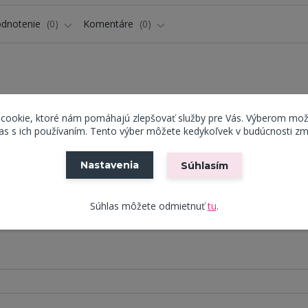
dnotenie
0
Komentáre
0
 cookie, ktoré nám pomáhajú zlepšovať služby pre Vás. Výberom mož
lúnené v odolnej látke v čiernej farbe, ktoré okrem jednoduchej ú
s s ich používaním. Tento výber môžete kedykoľvek v budúcnosti zm
je opatrená masívnym sedákom, ktorý je zárukou pohodlného seden
i a nôžkami v prírodnom prevedení z masívneho dreva, ktoré sú a
Nastavenia
Súhlasím
 Kreslo je vhodné ako výrazný sólo prvok, funkčný aj dizajnový, d
Súhlas môžete odmietnuť
tu
.