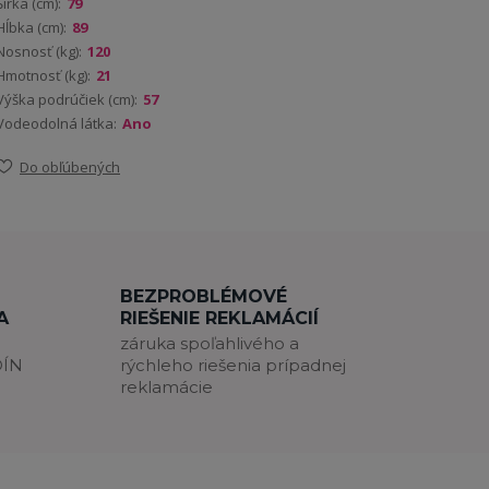
Šírka (cm):
79
Hĺbka (cm):
89
Nosnosť (kg):
120
Hmotnosť (kg):
21
Výška podrúčiek (cm):
57
Vodeodolná látka:
Ano
Do obľúbených
BEZPROBLÉMOVÉ
A
RIEŠENIE REKLAMÁCIÍ
záruka spoľahlivého a
DÍN
rýchleho riešenia prípadnej
reklamácie