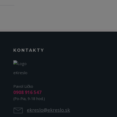
KONTAKTY
eKreslo
Pavol Ličko
0908 916 547
(Po-Pia, 9-18 hod.)
ekreslo@ekreslo.sk