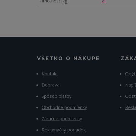
Hmotnosť (kg)
21
VŠETKO O NÁKUPE
ZÁK
Kontakt
Opýt
Doprava
Napí
Spôsob platby
Odst
Obchodné podmienky
Rekl
Záručné podmienky
Reklamačný poriadok