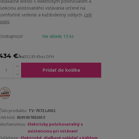
Relaxačné kreslo s elektrickým polohovaním a
funkciou asistovaného vstávania určené na
komfortné sedenie a každodenný oddych.
celý
popis
Dostupnosť
Na sklade 13 ks
434 €
/
ks
352,85 €
bez DPH
Pridať do košíka
Číslo produktu:
TV-7072 LAN2
EAN kód:
8591957653613
Mechanizmus:
Elektricky polohovateľný s
asistenciou pri vstávaní
Ovládanie:
Elektrické, diaľkový ovládač s káblom