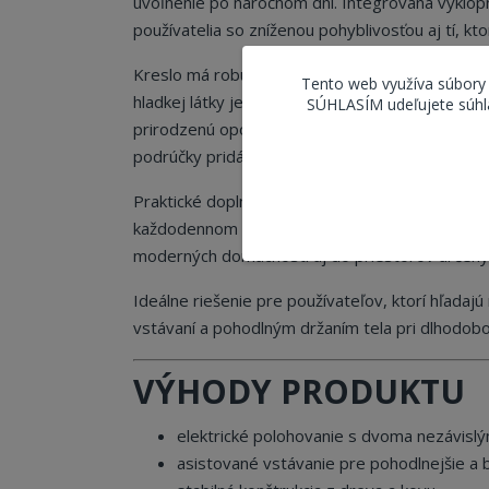
uvoľnenie po náročnom dni. Integrovaná výklopn
používatelia so zníženou pohyblivosťou aj tí, kt
Kreslo má robustnú kombinovanú konštrukciu z dr
Tento web využíva súbory
hladkej látky je príjemné na dotyk, pôsobí ele
SÚHLASÍM udeľujete súhla
prirodzenú oporu chrbtici a sedák s PU penou v
podrúčky pridávajú ďalší komfort pri odpočinku.
Praktické doplnky, ako káblový diaľkový ovládač
každodennom používaní. Vďaka vyváženému spoj
moderných domácností aj do priestorov určenýc
Ideálne riešenie pre používateľov, ktorí hľada
vstávaní a pohodlným držaním tela pri dlhodob
VÝHODY PRODUKTU
elektrické polohovanie s dvoma nezávisl
asistované vstávanie pre pohodlnejšie a