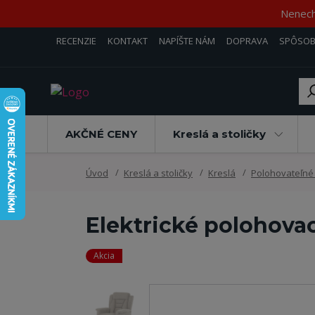
Nenecha
RECENZIE
KONTAKT
NAPÍŠTE NÁM
DOPRAVA
SPÔSOB
AKČNÉ CENY
Kreslá a stoličky
Úvod
Kreslá a stoličky
Kreslá
Polohovateľné 
Elektrické polohova
Akcia