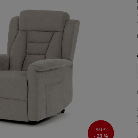
561 €
- 23 %