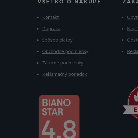
VŠETKO O NÁKUPE
ZÁK
Kontakt
Opýt
Doprava
Napí
Spôsob platby
Odst
Obchodné podmienky
Rekl
Záručné podmienky
Reklamačný poriadok