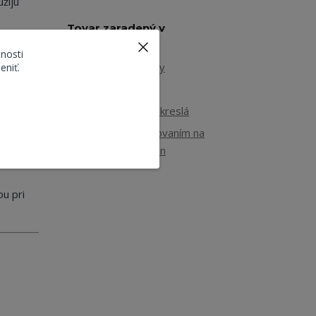
žijú
Tovar zaradený v
kategóriách
únenie z
nosti
tuje
Kreslá a stoličky
eniť.
Kreslá
Polohovateľné kreslá
Kreslá s polohovaním na
do
elektrický pohon
ou pri