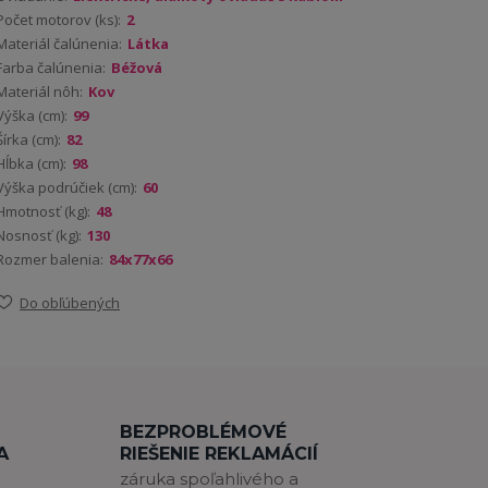
Počet motorov (ks):
2
Materiál čalúnenia:
Látka
Farba čalúnenia:
Béžová
Materiál nôh:
Kov
Výška (cm):
99
Šírka (cm):
82
Hĺbka (cm):
98
Výška podrúčiek (cm):
60
Hmotnosť (kg):
48
Nosnosť (kg):
130
Rozmer balenia:
84x77x66
Do obľúbených
BEZPROBLÉMOVÉ
A
RIEŠENIE REKLAMÁCIÍ
záruka spoľahlivého a