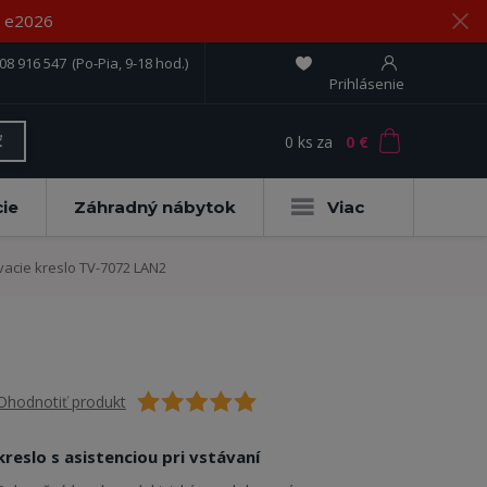
om e2026
08 916 547
(Po-Pia, 9-18 hod.)
Prihlásenie
0
ks
za
0 €
ť
ie
Záhradný nábytok
Viac
vacie kreslo TV-7072 LAN2
Ohodnotiť produkt
kreslo s asistenciou pri vstávaní