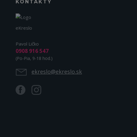
KONTAKTY
eKreslo
Pavol Ličko
0908 916 547
(Po-Pia, 9-18 hod.)
ekreslo@ekreslo.sk