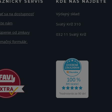
AZNÍCKY SERVIS
KDE NÁS NÁJDETE
ať sa na dostupnosť
Výdajný sklad:
šte nám
Svätý Kríž 310
úpenie od zmluvy
032 11 Svätý Kríž
amačný formulár.