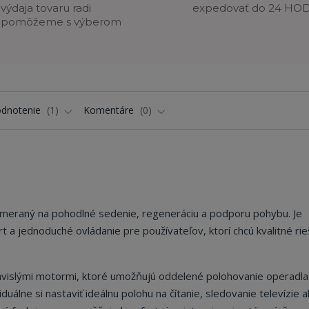
výdaja tovaru radi
expedovať do 24 HO
pomôžeme s výberom
dnotenie
1
Komentáre
0
ameraný na pohodlné sedenie, regeneráciu a podporu pohybu. Je
t a jednoduché ovládanie pre používateľov, ktorí chcú kvalitné rie
vislými motormi, ktoré umožňujú oddelené polohovanie operadla
álne si nastaviť ideálnu polohu na čítanie, sledovanie televízie 