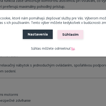
á funkcia zase umožňuje komfortnú asistenciu pri vstávaní, čo vyu
orí preferujú maximálny pohodlný prístup.
eva a kovu, ktorá zaisťuje dlhodobú stabilitu a spoľahlivosť. Čal
 cookie, ktoré nám pomáhajú zlepšovať služby pre Vás. Výberom mož
gantne a ľahko sa udržiava. Ergonomicky tvarované operadlo posky
s s ich používaním. Tento výber môžete kedykoľvek v budúcnosti zm
ytvára mäkké, no stabilné sedenie aj pri dlhšom používaní. Mäkké
Nastavenia
Súhlasím
 a bočné vrecko na odkladanie drobností, zvyšujú komfort pri
Súhlas môžete odmietnuť
tu
.
eniu komfortu, funkčnosti a elegantného dizajnu sa model hodí 
h na relax.
jú relaxačný nábytok s jednoduchým ovládaním, spoľahlivou podpor
om sedení.
ými motormi
 bezpečné zdvíhanie