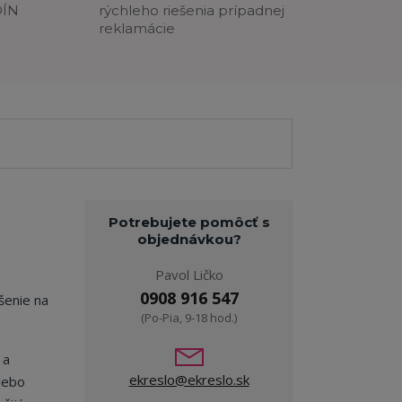
DÍN
rýchleho riešenia prípadnej
reklamácie
Potrebujete pomôcť s
objednávkou?
Pavol Ličko
0908 916 547
šenie na
(Po-Pia, 9-18 hod.)
 a
ekreslo@ekreslo.sk
alebo