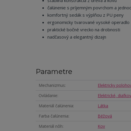
stabilná konštrukcia z dreva a kovu
čalúnenie s príjemným povrchom a jedno
komfortný sedák s výplňou z PU peny
ergonomicky tvarované vysoké operadlo
praktické bočné vrecko na drobnosti
nadčasový a elegantný dizajn
Parametre
Mechanizmus
Elektricky polohov
Ovládanie
Elektrické, diaľk
Materiál čalúnenia
Látka
Farba čalúnenia
Béžová
Materiál nôh
Kov