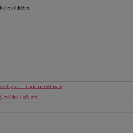
duchou údržbou
ateľný s asistenciou pri vstávaní
ový ovládač s káblom