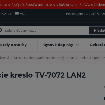
jte si újsť príležitosť a uplatnite si v košíku svoju ZĽAVU s kód
 PLATBY
Viac
Potrebujete poradiť?
09
Hľada
Stoly a stolíky
Bytové doplnky
Dekorác
kreslá
Kreslá s polohovaním na elektrický pohon
Elektrické poloho
cie kreslo TV-7072 LAN2