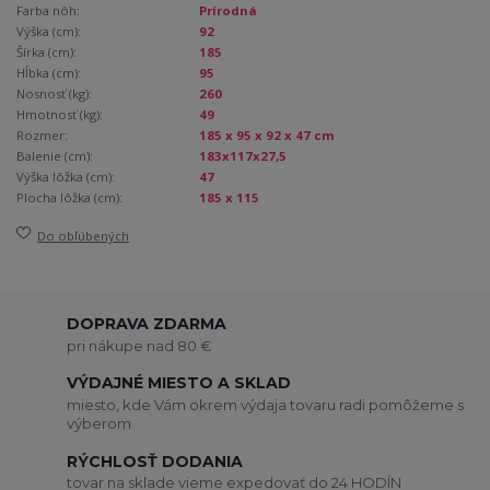
Farba nôh:
Prírodná
Výška (cm):
92
Šírka (cm):
185
Hĺbka (cm):
95
Nosnosť (kg):
260
Hmotnosť (kg):
49
Rozmer:
185 x 95 x 92 x 47 cm
Balenie (cm):
183x117x27,5
Výška lôžka (cm):
47
Plocha lôžka (cm):
185 x 115
Do obľúbených
DOPRAVA ZDARMA
pri nákupe nad 80 €
VÝDAJNÉ MIESTO A SKLAD
miesto, kde Vám okrem výdaja tovaru radi pomôžeme s
výberom
RÝCHLOSŤ DODANIA
tovar na sklade vieme expedovať do 24 HODÍN