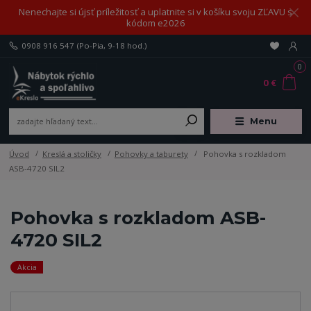
Nenechajte si újsť príležitosť a uplatnite si v košíku svoju ZĽAVU s
kódom e2026
0908 916 547
(Po-Pia, 9-18 hod.)
0
0 €
Menu
Úvod
Kreslá a stoličky
Pohovky a taburety
Pohovka s rozkladom
ASB-4720 SIL2
Pohovka s rozkladom ASB-
4720 SIL2
Akcia