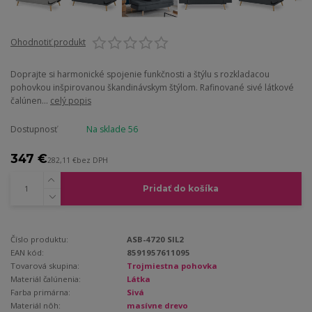
Ohodnotiť produkt
Doprajte si harmonické spojenie funkčnosti a štýlu s rozkladacou
pohovkou inšpirovanou škandinávskym štýlom. Rafinované sivé látkové
čalúnen...
celý popis
Dostupnosť
Na sklade 56
347 €
282,11 €
bez DPH
Pridať do košíka
Číslo produktu:
ASB-4720 SIL2
EAN kód:
8591957611095
Tovarová skupina:
Trojmiestna pohovka
Materiál čalúnenia:
Látka
Farba primárna:
Sivá
Materiál nôh:
masívne drevo