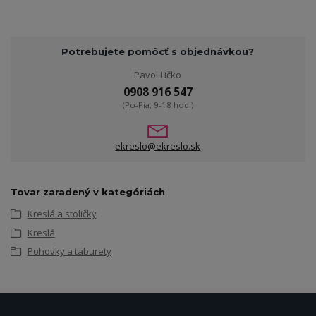
Potrebujete pomôcť s objednávkou?
Pavol Ličko
0908 916 547
(Po-Pia, 9-18 hod.)
ekreslo@ekreslo.sk
Tovar zaradený v kategóriách
Kreslá a stoličky
Kreslá
Pohovky a taburety