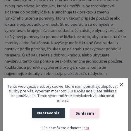
svojej inovatívnej konštrukcii, ktorá umožňuje bezproblémové
zloženie do podoby lôžka, a umožňuje tak praktickú zmenu
funkčného určenia pohovky, ktorá v takom prípade poslúži aj ako
luxusné odpočívadlo pre hostí. Stred operadla sa dômyselne
vyrovnáva s krajnými časťami sedadla, čo zaisťuje plynulý prechod
zo štýlovej pohovky na pohodlné lôžko bez toho, aby to bolo na úkor
estetiky alebo funkčnosti. Navyše je možné krajné časti sedadla
nastaviť podľa potreby, čo ukazuje na snahu poskytovať pohodlie
na mieru. Či už sa usadíte s dobrou knihou, alebo ubytujete
návštevu, tento kus ponúka bezkonkurenčne jednoduché použitie.
Rozkladacia pohovka vytvorená pre tých, ktorí si cenia tie
najjemnejšie detaily v sebe spája praktickosť s nádychom
sofistikovanosti.
Tento web využíva súbory cookie, ktoré nám pomáhajú zlepšovať
služby pre Vás. Výberom možnosti SÚHLASÍM udeľujete súhlas s
ich používaním. Tento výber môžete kedykoľvek v budúcnosti
zmeniť.
Parametre
Nastavenia
Súhlasím
Tovarová
Trojmiestna pohovka
skupina
Súhlas môžete odmietnuť
tu
.