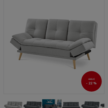
446 €
- 22 %