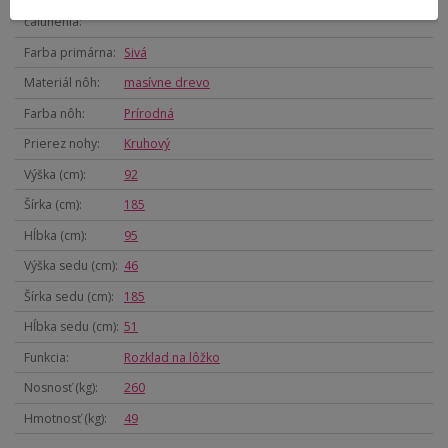
Materiál
Látka
čalúnenia
Farba primárna
Sivá
Materiál nôh
masívne drevo
Farba nôh
Prírodná
Prierez nohy
Kruhový
Výška (cm)
92
Šírka (cm)
185
Hĺbka (cm)
95
Výška sedu (cm)
46
Šírka sedu (cm)
185
Hĺbka sedu (cm)
51
Funkcia
Rozklad na lôžko
Nosnosť (kg)
260
Hmotnosť (kg)
49