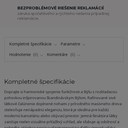
BEZPROBLÉMOVÉ RIEŠENIE REKLAMÁCIÍ
záruka spoľahlivého a rýchleho riešenia prípadnej
reklamácie
Kompletné špecifikácie
Parametre
Hodnotenie
0
Komentáre
0
Kompletné špecifikácie
Doprajte si harmonické spojenie funkčnosti a štýlu s rozkladacou
pohovkou inšpirovanou škandinávskym štýlom. Rafinované sivé
látkové čalúnenie doplnené nohami z prírodného masívneho dreva
stelesňuje nenápadnú eleganciu, ktorá je ideálna pre každú
modernú kanceláriu alebo obývací priestor. Jemná štruktúra látky
zaisťuje nielen vizuálne príťažlivý vzhľad, ale sľubuje aj odolnosť a
pohodlie. Výrobca posúva všestrannosť na ďalšiu úroveň vďaka