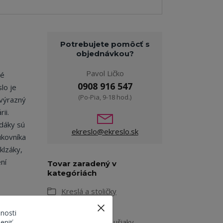
Potrebujete pomôcť s
objednávkou?
Pavol Ličko
vé
0908 916 547
lo je
(Po-Pia, 9-18 hod.)
 výrazný
ii.
edáky sú
ekreslo@ekreslo.sk
ukovníka
klzáky,
ní
Tovar zaradený v
kategóriách
Kreslá a stoličky
Kreslá
nosti
Pevné kreslá a ušiaky
eniť.