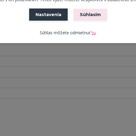
Nastavenia
Súhlasím
Súhlas môžete odmietnuť
tu
.