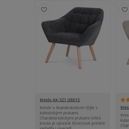
Kreslo AK-321 GREY2
Kres
Kreslo v škandinávskom štýle s
kubistickými prvkami.
Kres
Charakteristickými prvkami tohto
kubi
kresla je výrazné štvorcové prešitie
Char
sedadla i operadl...