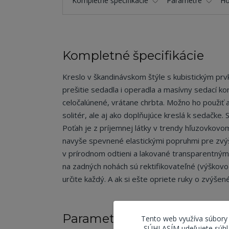
Kompletné špecifikácie
Parametre
Ho
Kompletné špecifikácie
Kreslo v škandinávskom štýle s kubistickým prv
prešitie sedadla i operadla a masívny sedací kor
celočalúnené, vrátane chrbta. Možno ho použiť a
solitér, ale aj ako doplňujúce kreslá k sedačke. 
Poťah je z príjemnej látky v trendy hľuzovkovom
navyše spevnené elastickými popruhmi pre zvýš
v prírodnom odtieni a lakované transparentným 
na zadných nohách sú rektifikovateľné (výškovo 
určite každý. A ak si ešte opriete ruky o zvýšen
Parametre
Tento web využíva súbory
SÚHLASÍM udeľujete súhla