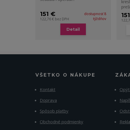
kres
preši
151 €
dostupnosť 8
15
týždňov
122,76 €
bez DPH
122,
Detail
VŠETKO O NÁKUPE
ZÁK
Kontakt
Opýt
Doprava
Napí
Spôsob platby
Odst
Obchodné podmienky
Rekl