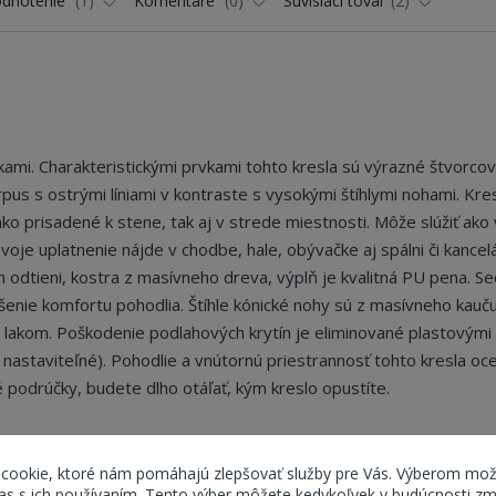
dnotenie
1
Komentáre
0
Súvisiaci tovar
2
kami. Charakteristickými prvkami tohto kresla sú výrazné štvorco
pus s ostrými líniami v kontraste s vysokými štíhlymi nohami. Kres
ko prisadené k stene, tak aj v strede miestnosti. Môže slúžiť ako
Svoje uplatnenie nájde v chodbe, hale, obývačke aj spálni či kancelár
 odtieni, kostra z masívneho dreva, výplň je kvalitná PU pena. S
enie komfortu pohodlia. Štíhle kónické nohy sú z masívneho kauč
lakom. Poškodenie podlahových krytín je eliminované plastovými 
nastaviteľné). Pohodlie a vnútornú priestrannosť tohto kresla oce
é podrúčky, budete dlho otáľať, kým kreslo opustíte.
 cookie, ktoré nám pomáhajú zlepšovať služby pre Vás. Výberom mož
s s ich používaním. Tento výber môžete kedykoľvek v budúcnosti zm