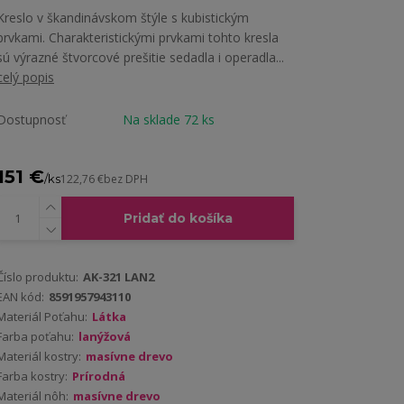
Kreslo v škandinávskom štýle s kubistickým
prvkami. Charakteristickými prvkami tohto kresla
sú výrazné štvorcové prešitie sedadla i operadla...
celý popis
Dostupnosť
Na sklade 72 ks
151 €
/
ks
122,76 €
bez DPH
Pridať do košíka
Číslo produktu:
AK-321 LAN2
EAN kód:
8591957943110
Materiál Poťahu:
Látka
Farba poťahu:
lanýžová
Materiál kostry:
masívne drevo
Farba kostry:
Prírodná
Materiál nôh:
masívne drevo