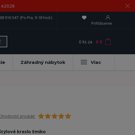
om e2026
08 916 547
(Po-Pia, 9-18 hod.)
Prihlásenie
0
ks
za
0 €
ť
ie
Záhradný nábytok
Viac
Ohodnotiť produkt
štýlové kreslo Emiko