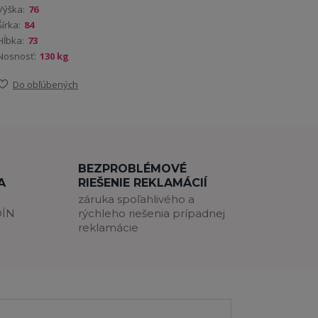
Výška:
76
Šírka:
84
Hĺbka:
73
Nosnosť:
130 kg
Do obľúbených
BEZPROBLÉMOVÉ
A
RIEŠENIE REKLAMÁCIÍ
záruka spoľahlivého a
DÍN
rýchleho riešenia prípadnej
reklamácie