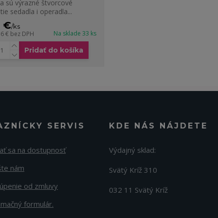
la sú výrazné štvorcové
tie sedadla i operadla...
1 €
/
ks
Na sklade 33 ks
76 €
bez DPH
Pridať do košíka
AZNÍCKY SERVIS
KDE NÁS NÁJDETE
ať sa na dostupnosť
Výdajný sklad:
šte nám
Svätý Kríž 310
úpenie od zmluvy
032 11 Svätý Kríž
amačný formulár.