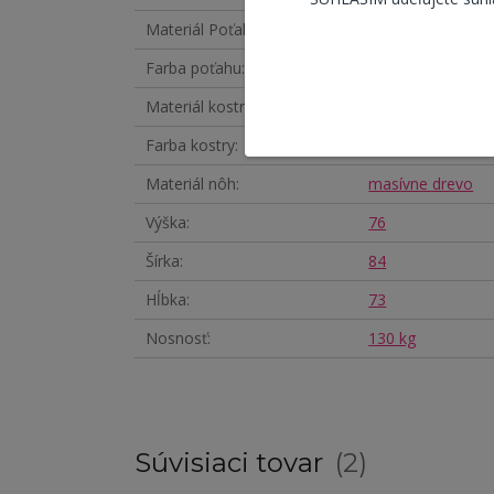
Materiál Poťahu
Látka
Farba poťahu
lanýžová
Materiál kostry
masívne drevo
Farba kostry
Prírodná
Materiál nôh
masívne drevo
Výška
76
Šírka
84
Hĺbka
73
Nosnosť
130 kg
Súvisiaci tovar
2