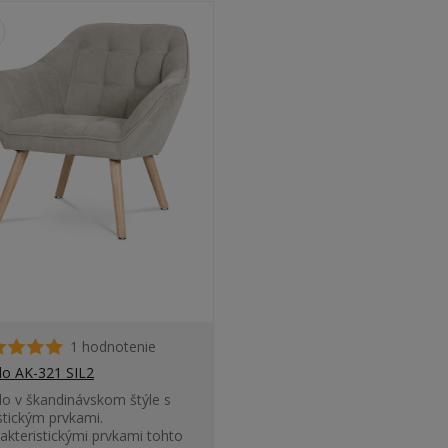
1 hodnotenie
lo AK-321 SIL2
lo v škandinávskom štýle s
stickým prvkami.
akteristickými prvkami tohto