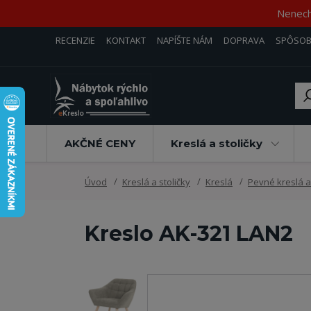
Nenecha
RECENZIE
KONTAKT
NAPÍŠTE NÁM
DOPRAVA
SPÔSOB
AKČNÉ CENY
Kreslá a stoličky
Úvod
Kreslá a stoličky
Kreslá
Pevné kreslá a
Kreslo AK-321 LAN2