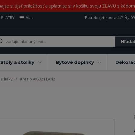
jte si újsť príležitosť a uplatnite si v košíku svoju ZĽAVU s kód
 PLATBY
Viac
Potrebujete poradiť?
09
Hľada
Stoly a stolíky
Bytové doplnky
Dekorác
 ušiaky
Kreslo AK-321 LAN2