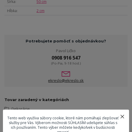
Šírka
50 cm
Hĺbka
2 cm
Potrebujete pomôcť s objednávkou?
Pavol Ličko
0908 916 547
(Po-Pia, 9-18 hod.)
ekreslo@ekreslo.sk
Tovar zaradený v kategóriách
Dekorácie
Tento web využíva súbory cookie, ktoré nám pomáhajú zlepšovať
služby pre Vás. Výberom možnosti SÚHLASÍM udeľujete súhlas s
Súvisiaci tovar
6
ich používaním. Tento výber môžete kedykoľvek v budúcnosti