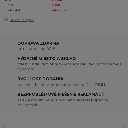
Hĺbka:
2 cm
Dodávateľ:
edekora
Do obľúbených
DOPRAVA ZDARMA
pri nákupe nad 80 €
VÝDAJNÉ MIESTO A SKLAD
miesto, kde Vám okrem výdaja tovaru radi pomôžeme s
výberom
RÝCHLOSŤ DODANIA
tovar na sklade vieme expedovať do 24 HODÍN
BEZPROBLÉMOVÉ RIEŠENIE REKLAMÁCIÍ
záruka spoľahlivého a rýchleho riešenia prípadnej
reklamácie