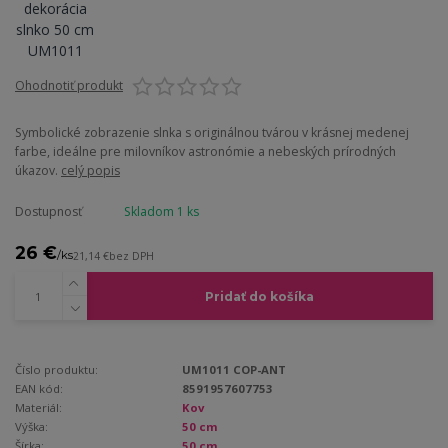
Ohodnotiť produkt
Symbolické zobrazenie slnka s originálnou tvárou v krásnej medenej
farbe, ideálne pre milovníkov astronómie a nebeských prírodných
úkazov.
celý popis
Dostupnosť
Skladom 1 ks
26 €
/
ks
21,14 €
bez DPH
Pridať do košíka
Číslo produktu:
UM1011 COP-ANT
EAN kód:
8591957607753
Materiál:
Kov
Výška:
50 cm
Šírka:
50 cm