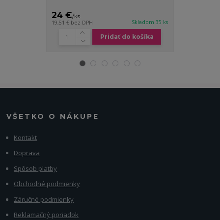
24 €
16 €
/
ks
/
ks
Skladom 35 ks
19,51 €
bez DPH
13,01 €
bez DP
Pridať do košíka
VŠETKO O NÁKUPE
Kontakt
Doprava
Spôsob platby
Obchodné podmienky
Záručné podmienky
Reklamačný poriadok