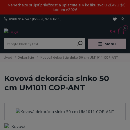
Nenechajte si újsť príležitosť a uplatnite si v košíku svoju ZĽAVU s
kódom e2026
0908 916 547
(Po-Pia, 9-18 hod.)
0
0 €
Menu
Úvod
Dekorácie
Kovová dekorácia slnko 50 cm UM1011 COP-ANT
Kovová dekorácia slnko 50
cm UM1011 COP-ANT