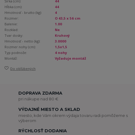
Šírka (cm):
44
Hĺbka (cm):
44
Hmotnosť - brutto (kg):
4
Rozmer:
O 43,5 x 56 cm
Balenie:
1.00
Rozklad:
Ne
Tvar dosky:
Kruhový
Hmotnosť - netto (kg):
3.0000
Rozmer nohy (cm):
1,5x1,5
Typ podnože:
4 nohy
Montáž:
Vyžaduje montáž
Do obľúbených
DOPRAVA ZDARMA
pri nákupe nad 80 €
VÝDAJNÉ MIESTO A SKLAD
miesto, kde Vám okrem výdaja tovaru radi pomôžeme s
výberom
RÝCHLOSŤ DODANIA