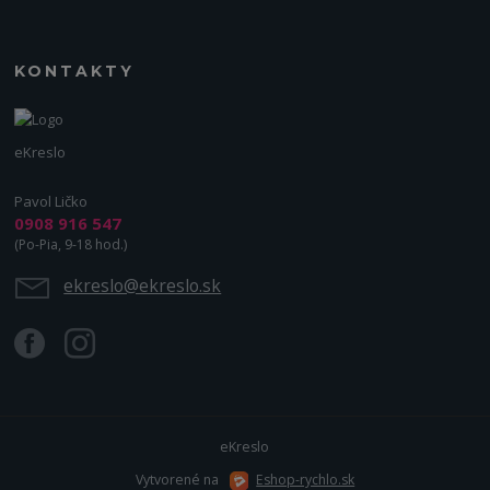
KONTAKTY
eKreslo
Pavol Ličko
0908 916 547
(Po-Pia, 9-18 hod.)
ekreslo@ekreslo.sk
eKreslo
Vytvorené na
Eshop-rychlo.sk