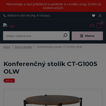
Nenechajte si újsť príležitosť a uplatnite si v košíku svoju ZĽAVU s
kódom e2026
0908 916 547
(Po-Pia, 9-18 hod.)
0
0 €
Menu
Úvod
Stoly a stolíky
Konferenčný stolík CT-G1005 OLW
Konferenčný stolík CT-G1005
OLW
Akcia