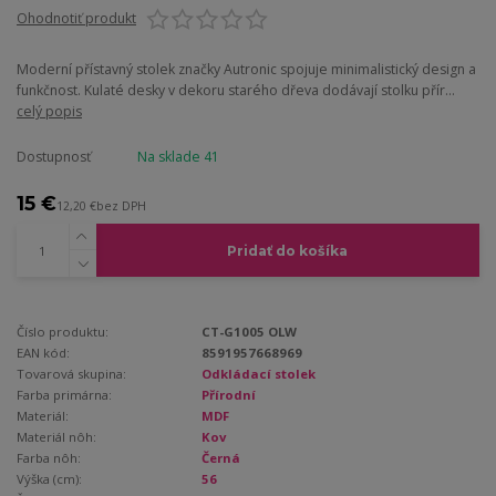
Ohodnotiť produkt
Moderní přístavný stolek značky Autronic spojuje minimalistický design a
funkčnost. Kulaté desky v dekoru starého dřeva dodávají stolku přír...
celý popis
Dostupnosť
Na sklade 41
15 €
12,20 €
bez DPH
Pridať do košíka
Číslo produktu:
CT-G1005 OLW
EAN kód:
8591957668969
Tovarová skupina:
Odkládací stolek
Farba primárna:
Přírodní
Materiál:
MDF
Materiál nôh:
Kov
Farba nôh:
Černá
Výška (cm):
56