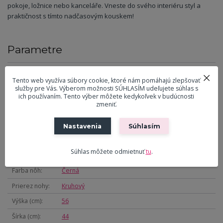
pokoje, ložnice nebo kanceláře. Vneste do svého interiéru styl a
praktičnost s tímto nadčasovým kouskem!
Parametre
Tovarová
Odkládací stolek
skupina
Tento web využíva súbory cookie, ktoré nám pomáhajú zlepšovať
služby pre Vás. Výberom možnosti SÚHLASÍM udeľujete súhlas s
Farba primárna
Přírodní
ich používaním. Tento výber môžete kedykoľvek v budúcnosti
zmeniť.
Materiál
MDF
Materiál dosky
MDF
Nastavenia
Súhlasím
Farba dosky
Přírodní
Súhlas môžete odmietnuť
tu
.
Materiál nôh
Kov
Farba nôh
Černá
Prierez nohy
Kruhový
Výška (cm)
56
Šírka (cm)
44