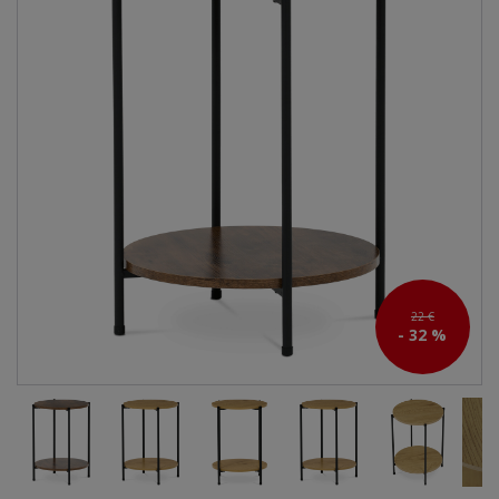
22 €
- 32 %