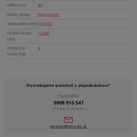
Hĺbka (cm)
44
Dekor dosky
Staré drevo
Svetlá výška (cm)
10.5000
Hrúbka dosky
1.5000
(cm)
Hmotnosť -
4
brutto (kg)
Potrebujete pomôcť s objednávkou?
Pavol Ličko
0908 916 547
(Po-Pia, 9-18 hod.)
ekreslo@ekreslo.sk