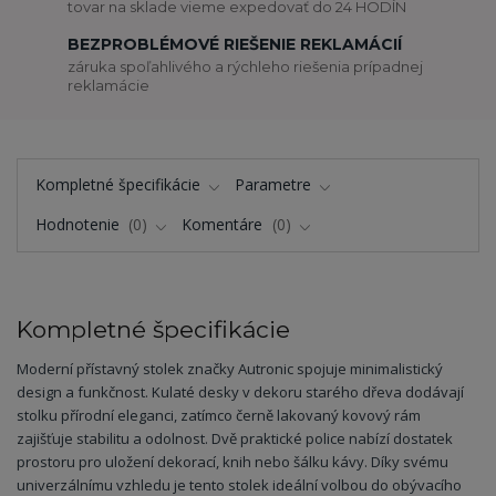
tovar na sklade vieme expedovať do 24 HODÍN
BEZPROBLÉMOVÉ RIEŠENIE REKLAMÁCIÍ
záruka spoľahlivého a rýchleho riešenia prípadnej
reklamácie
Kompletné špecifikácie
Parametre
Hodnotenie
0
Komentáre
0
Kompletné špecifikácie
Moderní přístavný stolek značky Autronic spojuje minimalistický
design a funkčnost. Kulaté desky v dekoru starého dřeva dodávají
stolku přírodní eleganci, zatímco černě lakovaný kovový rám
zajišťuje stabilitu a odolnost. Dvě praktické police nabízí dostatek
prostoru pro uložení dekorací, knih nebo šálku kávy. Díky svému
univerzálnímu vzhledu je tento stolek ideální volbou do obývacího