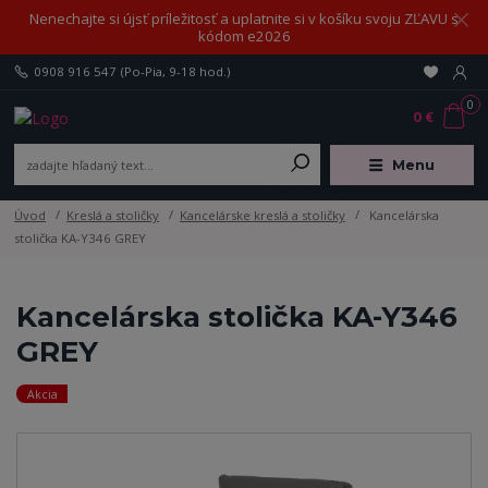
Nenechajte si újsť príležitosť a uplatnite si v košíku svoju ZĽAVU s
kódom e2026
0908 916 547
(Po-Pia, 9-18 hod.)
0
0 €
Menu
Úvod
Kreslá a stoličky
Kancelárske kreslá a stoličky
Kancelárska
stolička KA-Y346 GREY
Kancelárska stolička KA-Y346
GREY
Akcia