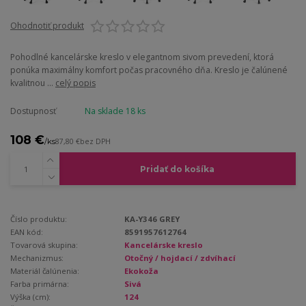
Ohodnotiť produkt
Pohodlné kancelárske kreslo v elegantnom sivom prevedení, ktorá
ponúka maximálny komfort počas pracovného dňa. Kreslo je čalúnené
kvalitnou ...
celý popis
Dostupnosť
Na sklade 18 ks
108 €
/
ks
87,80 €
bez DPH
Pridať do košíka
Číslo produktu:
KA-Y346 GREY
EAN kód:
8591957612764
Tovarová skupina:
Kancelárske kreslo
Mechanizmus:
Otočný / hojdací / zdvíhací
Materiál čalúnenia:
Ekokoža
Farba primárna:
Sivá
Výška (cm):
124