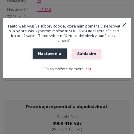
Hĺbka (cm)
75
Nastaviteľná
116-124
výška (cm)
Výška sedu (cm)
58
Tento web využíva súbory cookie, ktoré nám pomáhajú zlepšovať
služby pre Vás. Výberom možnosti SÚHLASÍM udeľujete súhlas s
Nastaviteľná
49-58
ich používaním. Tento výber môžete kedykoľvek v budúcnosti
výška sedu (cm)
zmeniť.
Šírka sedu (cm)
51
Nastavenia
Súhlasím
Hĺbka sedu (cm)
51
Nosnosť (kg)
130
Súhlas môžete odmietnuť
tu
.
Hmotnosť (kg)
17
Potrebujete pomôcť s objednávkou?
Pavol Ličko
0908 916 547
(Po-Pia, 9-18 hod.)