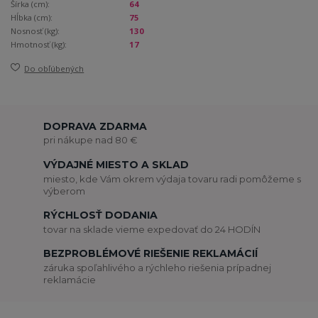
Šírka (cm):
64
Hĺbka (cm):
75
Nosnosť (kg):
130
Hmotnosť (kg):
17
Do obľúbených
DOPRAVA ZDARMA
pri nákupe nad 80 €
VÝDAJNÉ MIESTO A SKLAD
miesto, kde Vám okrem výdaja tovaru radi pomôžeme s
výberom
RÝCHLOSŤ DODANIA
tovar na sklade vieme expedovať do 24 HODÍN
BEZPROBLÉMOVÉ RIEŠENIE REKLAMÁCIÍ
záruka spoľahlivého a rýchleho riešenia prípadnej
reklamácie