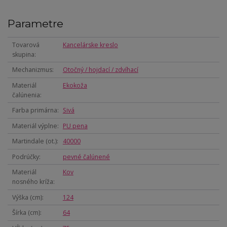
Parametre
Tovarová
Kancelárske kreslo
skupina
Mechanizmus
Otočný / hojdací / zdvíhací
Materiál
Ekokoža
čalúnenia
Farba primárna
Sivá
Materiál výplne
PU pena
Martindale (ot.)
40000
Podrúčky
pevné čalúnené
Materiál
Kov
nosného kríža
Výška (cm)
124
Šírka (cm)
64