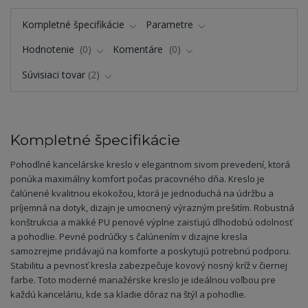
Kompletné špecifikácie
Parametre
Hodnotenie
0
Komentáre
0
Súvisiaci tovar
2
Kompletné špecifikácie
Pohodlné kancelárske kreslo v elegantnom sivom prevedení, ktorá
ponúka maximálny komfort počas pracovného dňa. Kreslo je
čalúnené kvalitnou ekokožou, ktorá je jednoduchá na údržbu a
príjemná na dotyk, dizajn je umocnený výrazným prešitím. Robustná
konštrukcia a mäkké PU penové výplne zaisťujú dlhodobú odolnosť
a pohodlie. Pevné podrúčky s čalúnením v dizajne kresla
samozrejme pridávajú na komforte a poskytujú potrebnú podporu.
Stabilitu a pevnosť kresla zabezpečuje kovový nosný kríž v čiernej
farbe. Toto moderné manažérske kreslo je ideálnou voľbou pre
každú kanceláriu, kde sa kladie dôraz na štýl a pohodlie.