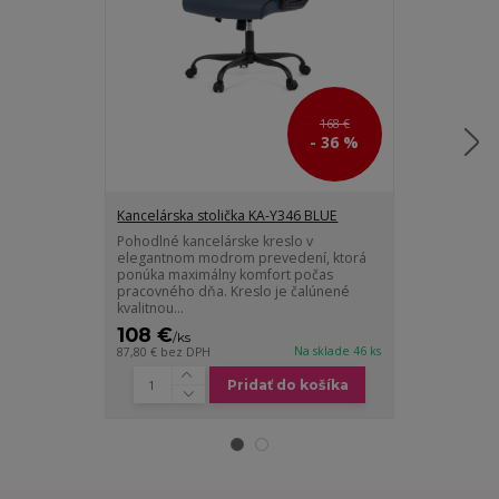
168 €
- 36 %
Kancelárska stolička KA-Y346 BLUE
Kancelárska s
Pohodlné kancelárske kreslo v
Kancelárske k
elegantnom modrom prevedení, ktorá
na modernú es
ponúka maximálny komfort počas
manažérsky di
pracovného dňa. Kreslo je čalúnené
funkčnosťou. Z
kvalitnou...
108 €
135 €
/
ks
/
ks
Na sklade 46 ks
87,80 €
bez DPH
109,76 €
bez D
Pridať do košíka