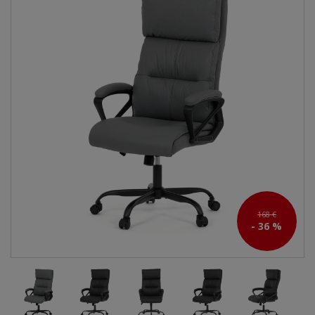
168 €
- 36 %