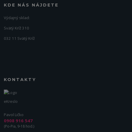
KDE NÁS NÁJDETE
Výdajný sklad:
Svätý Kríž 310
032 11 Svätý Kríž
KONTAKTY
eKreslo
Pavol Ličko
0908 916 547
(Po-Pia, 9-18 hod.)