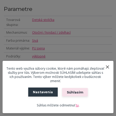
Parametre
Tovarová
Detská stolička
skupina
Mechanizmus
Otočný / hojdací / zdvíhací
Farba primárna
Sivá
Materiál výplne
PU pena
Podrúčky
výklopné
Bedrová
Áno
Tento web využíva súbory cookie, ktoré nám pomáhajú zlepšovať
opierka
služby pre Vás. Výberom možnosti SÚHLASÍM udeľujete súhlas s
ich používaním. Tento výber môžete kedykoľvek v budúcnosti
Materiál
Plast
zmeniť.
nosného kríža
Farba nosného
Sivá
Nastavenia
Súhlasím
kríža
Výška (cm)
102
Súhlas môžete odmietnuť
tu
.
Šírka (cm)
59