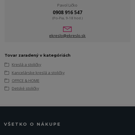
Pavol Ličko
0908 916 547
(Po-Pia, 9-18 hod.)
ekreslo@ekreslo.sk
Tovar zaradený v kategóriách
Kreslá a stoličky
Kancelárske kreslá a stoličky
OFFICE & HOME
Detské stoličky
VŠETKO O NÁKUPE