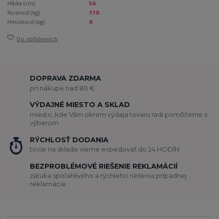
Hĺbka (cm):
56
Nosnosť (kg):
110
Hmotnosť (kg):
9
Do obľúbených
DOPRAVA ZDARMA
pri nákupe nad 80 €
VÝDAJNÉ MIESTO A SKLAD
miesto, kde Vám okrem výdaja tovaru radi pomôžeme s
výberom
RÝCHLOSŤ DODANIA
tovar na sklade vieme expedovať do 24 HODÍN
BEZPROBLÉMOVÉ RIEŠENIE REKLAMÁCIÍ
záruka spoľahlivého a rýchleho riešenia prípadnej
reklamácie