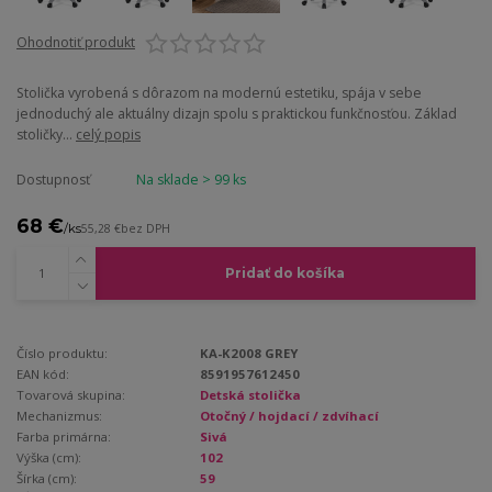
Ohodnotiť produkt
Stolička vyrobená s dôrazom na modernú estetiku, spája v sebe
jednoduchý ale aktuálny dizajn spolu s praktickou funkčnosťou. Základ
stoličky...
celý popis
Dostupnosť
Na sklade > 99 ks
68 €
/
ks
55,28 €
bez DPH
Pridať do košíka
Číslo produktu:
KA-K2008 GREY
EAN kód:
8591957612450
Tovarová skupina:
Detská stolička
Mechanizmus:
Otočný / hojdací / zdvíhací
Farba primárna:
Sivá
Výška (cm):
102
Šírka (cm):
59