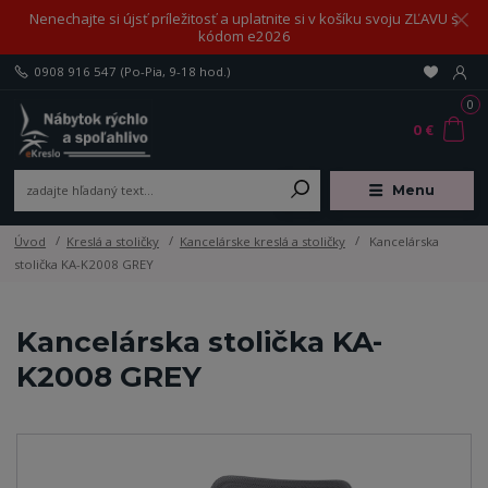
Nenechajte si újsť príležitosť a uplatnite si v košíku svoju ZĽAVU s
kódom e2026
0908 916 547
(Po-Pia, 9-18 hod.)
0
0 €
Menu
Úvod
Kreslá a stoličky
Kancelárske kreslá a stoličky
Kancelárska
stolička KA-K2008 GREY
Kancelárska stolička KA-
K2008 GREY