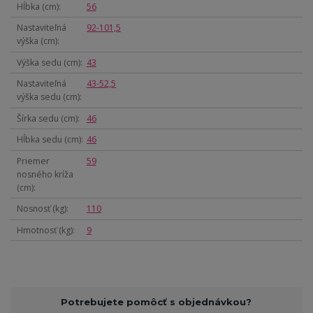
Hĺbka (cm)
56
Nastaviteľná
92-101,5
výška (cm)
Výška sedu (cm)
43
Nastaviteľná
43-52,5
výška sedu (cm)
Šírka sedu (cm)
46
Hĺbka sedu (cm)
46
Priemer
59
nosného kríža
(cm)
Nosnosť (kg)
110
Hmotnosť (kg)
9
Potrebujete pomôcť s objednávkou?