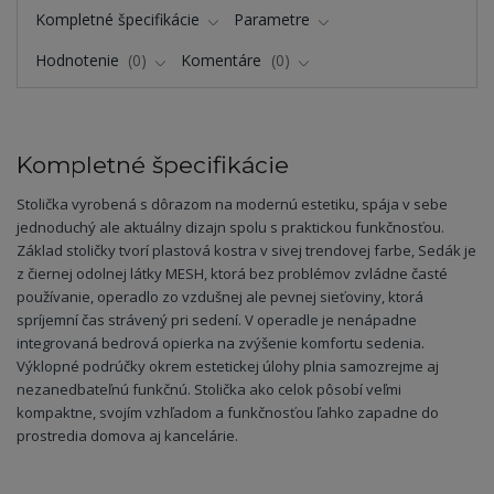
Kompletné špecifikácie
Parametre
Hodnotenie
0
Komentáre
0
Kompletné špecifikácie
Stolička vyrobená s dôrazom na modernú estetiku, spája v sebe
jednoduchý ale aktuálny dizajn spolu s praktickou funkčnosťou.
Základ stoličky tvorí plastová kostra v sivej trendovej farbe, Sedák je
z čiernej odolnej látky MESH, ktorá bez problémov zvládne časté
používanie, operadlo zo vzdušnej ale pevnej sieťoviny, ktorá
spríjemní čas strávený pri sedení. V operadle je nenápadne
integrovaná bedrová opierka na zvýšenie komfortu sedenia.
Výklopné podrúčky okrem estetickej úlohy plnia samozrejme aj
nezanedbateľnú funkčnú. Stolička ako celok pôsobí veľmi
kompaktne, svojím vzhľadom a funkčnosťou ľahko zapadne do
prostredia domova aj kancelárie.