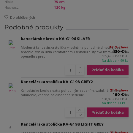
Hĺbka:
75 cm
Nosnosť:
120 kg
Do obľúbených
Podobné produkty
kancelárske kreslo KA-G196 SILVER
32 % zľava
Moderná kancelárska stolička vhodná na pohodlné dlhotrvajúce
130 €
/
ks
sedenie. Vďaka ultra komfortnému sedadlu a štýlovo tvarovanému
105,69 €
bez DPH
operadlu s prepr...
Na sklade > 99 ks
Pridať do košíka
Kancelárska stolička KA-G198 GREY2
21 % zľava
Kancelárske kreslo s extra pohodlným sedením, vzdušné látkové
160 €
/
ks
čalúnenie, vhodná na dlhodobé sedenie.
130,08 €
bez DPH
Na sklade 71 ks
Pridať do košíka
Kancelárska stolička KA-G198 LIGHT GREY
21 % zľava
Kancelárske kreslo s extra pohodlným sedením, vzdušné látkové