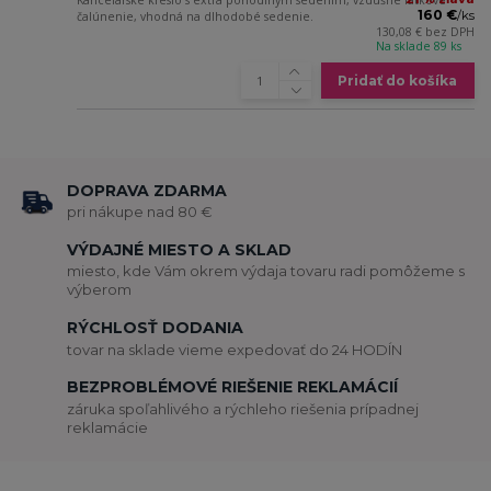
160 €
/
ks
čalúnenie, vhodná na dlhodobé sedenie.
130,08 €
bez DPH
Na sklade 89 ks
Pridať do košíka
DOPRAVA ZDARMA
pri nákupe nad 80 €
VÝDAJNÉ MIESTO A SKLAD
miesto, kde Vám okrem výdaja tovaru radi pomôžeme s
výberom
RÝCHLOSŤ DODANIA
tovar na sklade vieme expedovať do 24 HODÍN
BEZPROBLÉMOVÉ RIEŠENIE REKLAMÁCIÍ
záruka spoľahlivého a rýchleho riešenia prípadnej
reklamácie