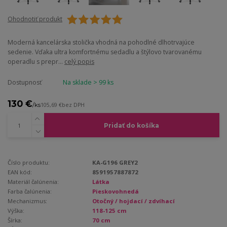
Ohodnotiť produkt
Moderná kancelárska stolička vhodná na pohodlné dlhotrvajúce
sedenie. Vďaka ultra komfortnému sedadlu a štýlovo tvarovanému
operadlu s prepr...
celý popis
Dostupnosť
Na sklade > 99 ks
130 €
/
ks
105,69 €
bez DPH
Pridať do košíka
Číslo produktu:
KA-G196 GREY2
EAN kód:
8591957887872
Materiál čalúnenia:
Látka
Farba čalúnenia:
Pieskovohnedá
Mechanizmus:
Otočný / hojdací / zdvíhací
Výška:
118-125 cm
Šírka:
70 cm