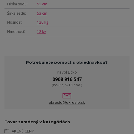
Hĺbka sedu
51 cm
Šírka sedu
53 cm
Nosnosť
120 kg
Hmotnosť
18 kg
Potrebujete pomôcť s objednávkou?
Pavol Ličko
0908 916 547
(Po-Pia, 9-18 hod.)
ekreslo@ekreslo.sk
Tovar zaradený v kategóriách
AKČNÉ CENY