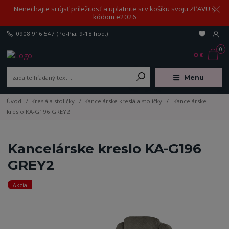
Nenechajte si újsť príležitosť a uplatnite si v košíku svoju ZĽAVU s
kódom e2026
0908 916 547
(Po-Pia, 9-18 hod.)
0
0 €
Menu
Úvod
Kreslá a stoličky
Kancelárske kreslá a stoličky
Kancelárske
kreslo KA-G196 GREY2
Kancelárske kreslo KA-G196
GREY2
Akcia