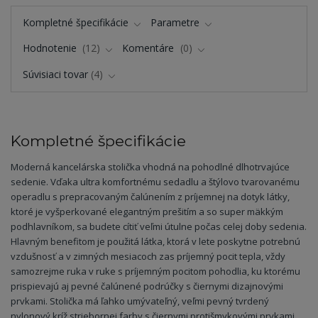
Kompletné špecifikácie
Parametre
Hodnotenie
12
Komentáre
0
Súvisiaci tovar
4
Kompletné špecifikácie
Moderná kancelárska stolička vhodná na pohodlné dlhotrvajúce
sedenie. Vďaka ultra komfortnému sedadlu a štýlovo tvarovanému
operadlu s prepracovaným čalúnením z príjemnej na dotyk látky,
ktoré je vyšperkované elegantným prešitím a so super mäkkým
podhlavníkom, sa budete cítiť veľmi útulne počas celej doby sedenia.
Hlavným benefitom je použitá látka, ktorá v lete poskytne potrebnú
vzdušnosť a v zimných mesiacoch zas príjemný pocit tepla, vždy
samozrejme ruka v ruke s príjemným pocitom pohodlia, ku ktorému
prispievajú aj pevné čalúnené podrúčky s čiernymi dizajnovými
prvkami. Stolička má ľahko umývateľný, veľmi pevný tvrdený
nylonový kríž striebornej farby s čiernymi protišmykovými prvkami