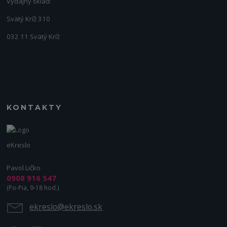
Výdajný sklad:
Svätý Kríž 310
032 11 Svätý Kríž
KONTAKTY
eKreslo
Pavol Ličko
0908 916 547
(Po-Pia, 9-18 hod.)
ekreslo@ekreslo.sk