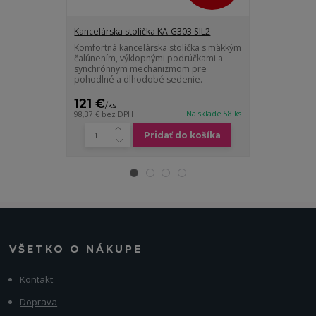
Kancelárska stolička KA-G303 SIL2
Kancelárska s
Komfortná kancelárska stolička s mäkkým
Moderná kance
čalúnením, výklopnými podrúčkami a
čalúnením, vý
synchrónnym mechanizmom pre
pohodlným m
pohodlné a dlhodobé sedenie.
dlhodobé sede
121 €
151 €
/
ks
/
ks
Na sklade 58 ks
98,37 €
bez DPH
122,76 €
bez D
Pridať do košíka
VŠETKO O NÁKUPE
Kontakt
Doprava