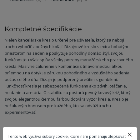
Kompletné špecifikácie
Nielen kancelárske kreslo určené pre užívateľa, ktorý sa nebojí
trochu vybočiť z bežných koľají. Dizajnové kreslo s extra bohatým
priestorom na sedenie poskytuje pohodlný domáci štýl, svojou
funkčnosťou však spĺňa všetky potreby manažérskeho pracovného
kresla. Masívne čalúnenie v kombinácii s tmavohnedou látkou
príjemnou na dotyk je zárukou pohodlného a vzdušného sedenia
počas celého dňa. Dizajn je podporený prešitím s gombíkmi.
Funkčnosť kresla je zabezpečená funkciami ako zdvih, otáčanie,
hojdanie a aretácia. O stabilitu sa postará pevný kovový kríž, ktorý
svojou elegantnou čiernou farbou dotvára výzor kresla. Kreslo je
nečakaným bonusom pre každého, kto sa odváži trochu
experimentovať.
Parametre
Tento web využíva súbory cookie, ktoré nám pomáhajú zlepšovať