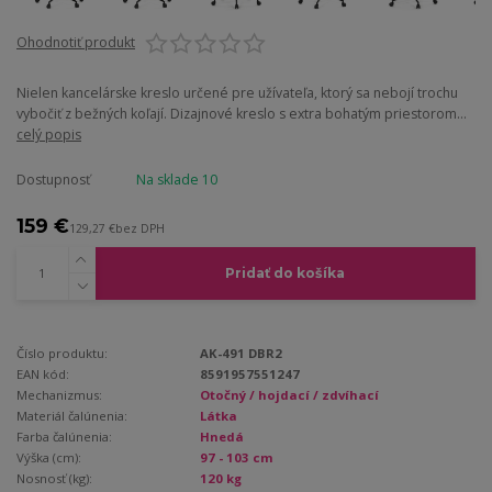
Ohodnotiť produkt
Nielen kancelárske kreslo určené pre užívateľa, ktorý sa nebojí trochu
vybočiť z bežných koľají. Dizajnové kreslo s extra bohatým priestorom...
celý popis
Dostupnosť
Na sklade 10
159 €
129,27 €
bez DPH
Pridať do košíka
Číslo produktu:
AK-491 DBR2
EAN kód:
8591957551247
Mechanizmus:
Otočný / hojdací / zdvíhací
Materiál čalúnenia:
Látka
Farba čalúnenia:
Hnedá
Výška (cm):
97 - 103 cm
Nosnosť (kg):
120 kg