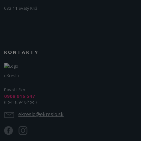
032 11 Svätý Kríž
KONTAKTY
eKreslo
Pavol Ličko
0908 916 547
(Po-Pia, 9-18 hod.)
ekreslo@ekreslo.sk