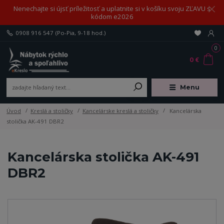
Nenechajte si újsť príležitosť a uplatnite si v košíku svoju ZĽAVU s
kódom e2026
0908 916 547
(Po-Pia, 9-18 hod.)
0
0 €
Menu
Úvod
Kreslá a stoličky
Kancelárske kreslá a stoličky
Kancelárska
stolička AK-491 DBR2
Kancelárska stolička AK-491
DBR2