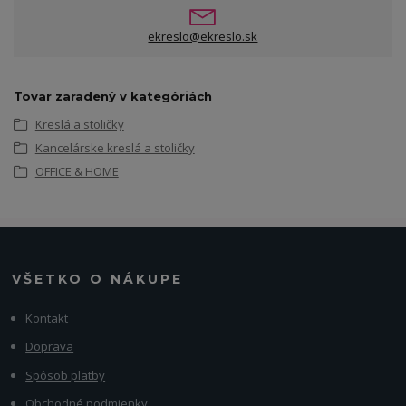
ekreslo@ekreslo.sk
Tovar zaradený v kategóriách
Kreslá a stoličky
Kancelárske kreslá a stoličky
OFFICE & HOME
VŠETKO O NÁKUPE
Kontakt
Doprava
Spôsob platby
Obchodné podmienky