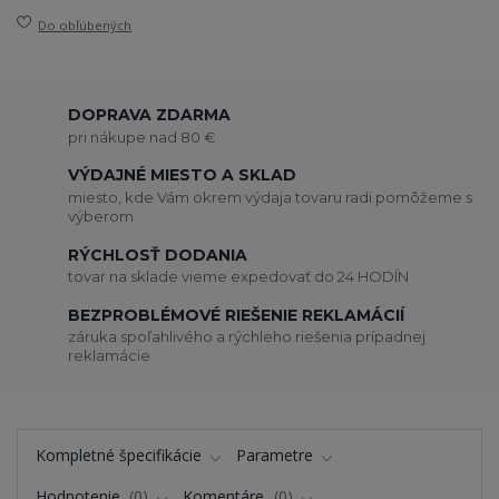
Do obľúbených
DOPRAVA ZDARMA
pri nákupe nad 80 €
VÝDAJNÉ MIESTO A SKLAD
miesto, kde Vám okrem výdaja tovaru radi pomôžeme s
výberom
RÝCHLOSŤ DODANIA
tovar na sklade vieme expedovať do 24 HODÍN
BEZPROBLÉMOVÉ RIEŠENIE REKLAMÁCIÍ
záruka spoľahlivého a rýchleho riešenia prípadnej
reklamácie
Kompletné špecifikácie
Parametre
Hodnotenie
0
Komentáre
0