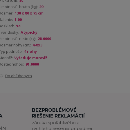
Hĺbka (cm):
80
Hmotnosť - brutto (kg):
29
Rozmer:
130 x 80 x 75 cm
Balenie:
1.00
Rozklad:
Ne
Tvar dosky:
Atypický
Hmotnosť - netto (kg):
28.0000
Rozmer nohy (cm):
4-8x3
Typ podnože:
4 nohy
Montáž:
Vyžaduje montáž
Rozteč nohou:
91.0000
Do obľúbených
BEZPROBLÉMOVÉ
A
RIEŠENIE REKLAMÁCIÍ
záruka spoľahlivého a
DÍN
rýchleho riešenia prípadnej