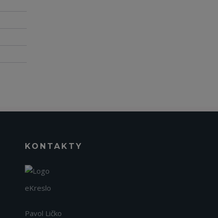
KONTAKTY
eKreslo
Pavol Ličko