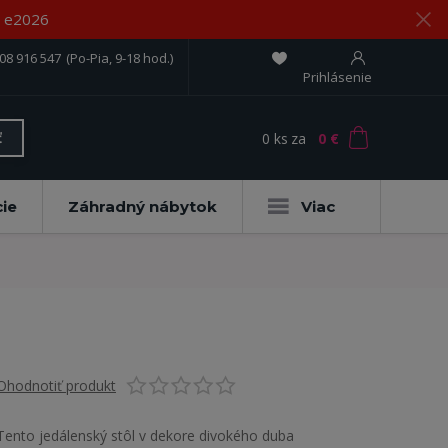
om e2026
08 916 547
(Po-Pia, 9-18 hod.)
Prihlásenie
0
ks
za
0 €
ť
ie
Záhradný nábytok
Viac
Ohodnotiť produkt
Tento jedálenský stôl v dekore divokého duba