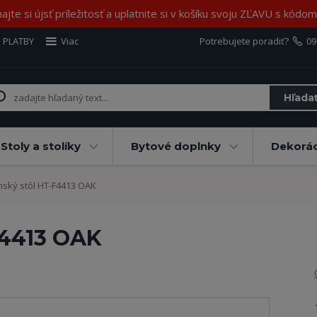
jte si újsť príležitosť a uplatnite si v košíku svoju ZĽAVU s kód
 PLATBY
Viac
Potrebujete poradiť?
09
Hľada
Stoly a stolíky
Bytové doplnky
Dekorác
nský stôl HT-F4413 OAK
F4413 OAK