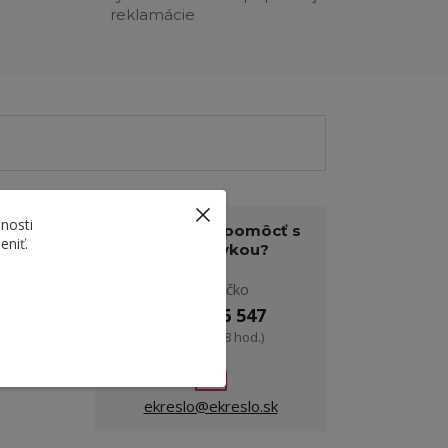
reklamácie
nosti
Potrebujete pomôcť s
eniť.
objednávkou?
Pavol Ličko
niková
0908 916 547
. Čierne
(Po-Pia, 9-18 hod.)
kými
ný stôl
ekreslo@ekreslo.sk