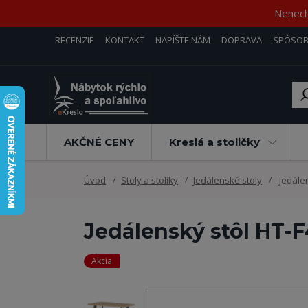
Nenecha
RECENZIE
KONTAKT
NAPÍŠTE NÁM
DOPRAVA
SPÔSOB
AKČNÉ CENY
Kreslá a stoličky
Úvod
Stoly a stolíky
Jedálenské stoly
Jedále
Jedálenský stôl HT-
Akcia