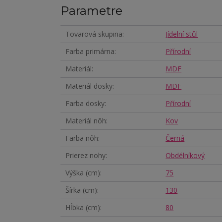
Parametre
Tovarová skupina
Jídelní stůl
Farba primárna
Přírodní
Materiál
MDF
Materiál dosky
MDF
Farba dosky
Přírodní
Materiál nôh
Kov
Farba nôh
Černá
Prierez nohy
Obdélníkový
Výška (cm)
75
Šírka (cm)
130
Hĺbka (cm)
80