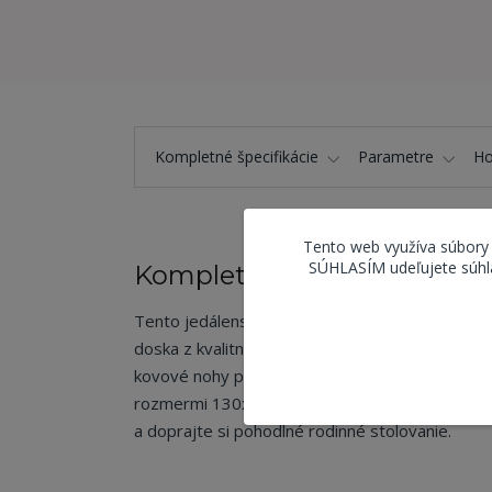
Kompletné špecifikácie
Parametre
Ho
Tento web využíva súbory
SÚHLASÍM udeľujete súhla
Kompletné špecifikácie
Tento jedálenský stôl v dekore divokého duba 
doska z kvalitného MDF materiálu imituje vzhľad
kovové nohy pridávajú industriálny kontrast a z
rozmermi 130x80x75 cm sa tento stôl hodí do rô
a doprajte si pohodlné rodinné stolovanie.