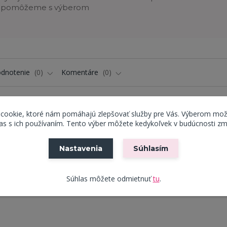
pomôžeme s výberom
dnotenie
0
Komentáre
0
 cookie, ktoré nám pomáhajú zlepšovať služby pre Vás. Výberom mož
s s ich používaním. Tento výber môžete kedykoľvek v budúcnosti zm
vnáša do interiéru rustikálne kúzlo s moderným nádychom. Obdĺž
Nastavenia
Súhlasím
 opracovaného dreva a pridáva priestoru na autentickosti a teple
aisťujú pevnosť a stabilitu. Svojím nadčasovým dizajnom a praktic
Súhlas môžete odmietnuť
tu
.
znych štýlov jedální a kuchýň. Vyberte si tento elegantný a odol