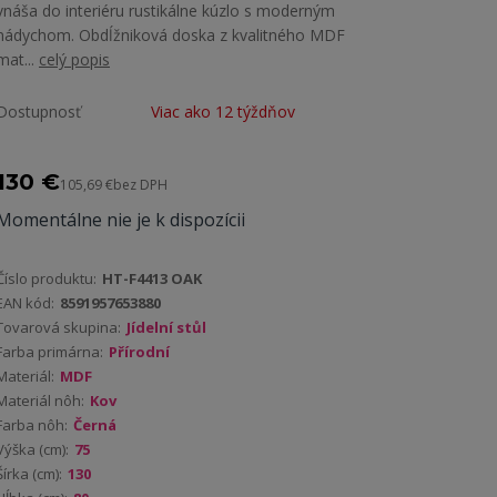
vnáša do interiéru rustikálne kúzlo s moderným
nádychom. Obdĺžniková doska z kvalitného MDF
mat...
celý popis
Dostupnosť
Viac ako 12 týždňov
130 €
105,69 €
bez DPH
Momentálne nie je k dispozícii
Číslo produktu:
HT-F4413 OAK
EAN kód:
8591957653880
Tovarová skupina:
Jídelní stůl
Farba primárna:
Přírodní
Materiál:
MDF
Materiál nôh:
Kov
Farba nôh:
Černá
Výška (cm):
75
Šírka (cm):
130