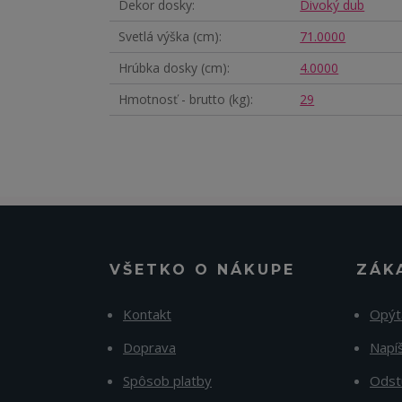
Dekor dosky
Divoký dub
Svetlá výška (cm)
71.0000
Hrúbka dosky (cm)
4.0000
Hmotnosť - brutto (kg)
29
VŠETKO O NÁKUPE
ZÁK
Kontakt
Opýt
Doprava
Napí
Spôsob platby
Odst