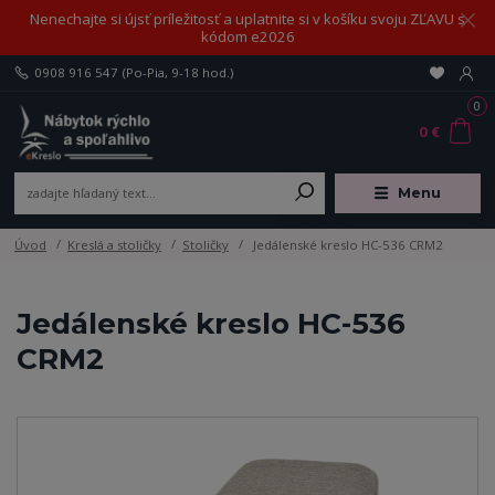
Nenechajte si újsť príležitosť a uplatnite si v košíku svoju ZĽAVU s
kódom e2026
0908 916 547
(Po-Pia, 9-18 hod.)
0
0 €
Menu
Úvod
Kreslá a stoličky
Stoličky
Jedálenské kreslo HC-536 CRM2
Jedálenské kreslo HC-536
CRM2