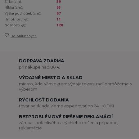
Šírka (cm):
59
Hĺbka (cm):
65
Výška podrúčiek (cm):
67
Hmotnosť (kg):
11
Nosnosť (kg):
120
Do obľúbených
DOPRAVA ZDARMA
pri nákupe nad 80 €
VÝDAJNÉ MIESTO A SKLAD
miesto, kde Vám okrem výdaja tovaru radi pomôžeme s
výberom
RÝCHLOSŤ DODANIA
tovar na sklade vieme expedovať do 24 HODÍN
BEZPROBLÉMOVÉ RIEŠENIE REKLAMÁCIÍ
záruka spoľahlivého a rýchleho riešenia prípadnej
reklamácie