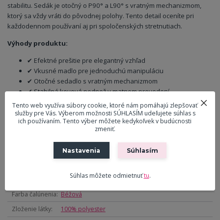
stabilitu. Sedák je otočný o P90° a L90° s vratným mechanizmom,
ktorý sa vždy vráti do pôvodnej polohy. Tento detail oceníte pri
každodennom používaní aj pri spoločenských stretnutiach.
Výhody produktu:
✔ Efektné prešitie pre elegantný vzhľad
✔ Vkusné madlo pre jednoduchú manipuláciu
✔ Otočné sedadlo s vratným mechanizmom
✔ Stabilná kovová podnož v matnom prevedení
✔ Moderný dizajn vhodný do rôznych interiérov
Tento web využíva súbory cookie, ktoré nám pomáhajú zlepšovať
služby pre Vás. Výberom možnosti SÚHLASÍM udeľujete súhlas s
ich používaním. Tento výber môžete kedykoľvek v budúcnosti
zmeniť.
Parametre
Nastavenia
Súhlasím
Mechanizmus
Otočný / vratný
Materiál
Látka
Súhlas môžete odmietnuť
tu
.
čalúnenia
Farba čalúnenia
Béžová
Zloženie látky
100% polyester