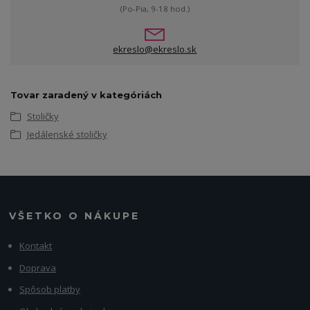
(Po-Pia, 9-18 hod.)
ekreslo@ekreslo.sk
Tovar zaradený v kategóriách
Stoličky
Jedálenské stoličky
VŠETKO O NÁKUPE
Kontakt
Doprava
Spôsob platby