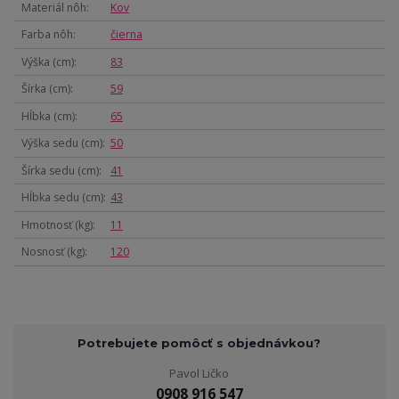
Materiál nôh
Kov
Farba nôh
čierna
Výška (cm)
83
Šírka (cm)
59
Hĺbka (cm)
65
Výška sedu (cm)
50
Šírka sedu (cm)
41
Hĺbka sedu (cm)
43
Hmotnosť (kg)
11
Nosnosť (kg)
120
Potrebujete pomôcť s objednávkou?
Pavol Ličko
0908 916 547