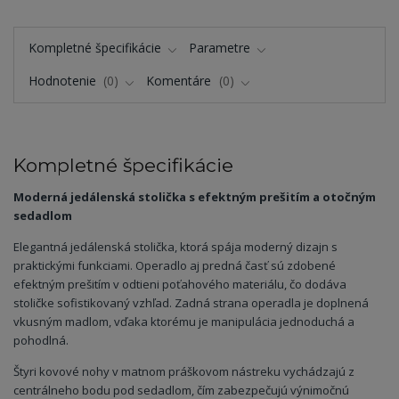
Kompletné špecifikácie
Parametre
Hodnotenie
0
Komentáre
0
Kompletné špecifikácie
Moderná jedálenská stolička s efektným prešitím a otočným
sedadlom
Elegantná jedálenská stolička, ktorá spája moderný dizajn s
praktickými funkciami. Operadlo aj predná časť sú zdobené
efektným prešitím v odtieni poťahového materiálu, čo dodáva
stoličke sofistikovaný vzhľad. Zadná strana operadla je doplnená
vkusným madlom, vďaka ktorému je manipulácia jednoduchá a
pohodlná.
Štyri kovové nohy v matnom práškovom nástreku vychádzajú z
centrálneho bodu pod sedadlom, čím zabezpečujú výnimočnú