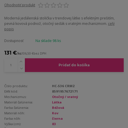
Ohodnotiť produkt
Moderná jedálenská stolička v trendovej látke s efektným prešitím,
pevná kovová podnož, otočný sedák s vratným mechanizmom.
celý
popis
Dostupnosť
Na sklade 98 ks
131 €
/
ks
106,50 €
bez DPH
Pridať do košíka
Číslo produktu:
HC-536 CRM2
EAN kód:
8591957672171
Mechanizmus:
Otočný / vratný
Materiál čalúnenia:
Látka
Farba čalúnenia:
Béžová
Materiál nôh:
Kov
Farba nôh:
čierna
Výška (cm):
83