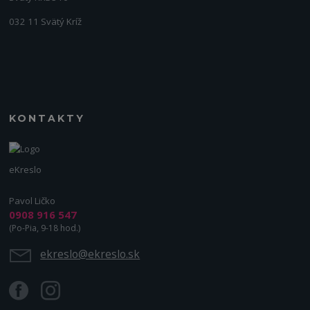
032 11 Svätý Kríž
KONTAKTY
eKreslo
Pavol Ličko
0908 916 547
(Po-Pia, 9-18 hod.)
ekreslo@ekreslo.sk