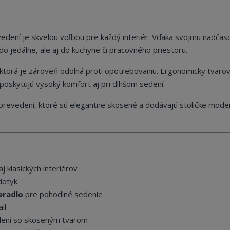
edení je skvelou voľbou pre každý interiér. Vďaka svojmu nadča
do jedálne, ale aj do kuchyne či pracovného priestoru.
, ktorá je zároveň odolná proti opotrebovaniu. Ergonomicky tvaro
poskytujú vysoký komfort aj pri dlhšom sedení.
m prevedení, ktoré sú elegantne skosené a dodávajú stoličke mode
 klasických interiérov
dotyk
eradlo
pre pohodlné sedenie
il
dení so skoseným tvarom