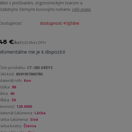
látke s prešívaním, ergonomickým tvarom a
stabilnými čiernymi kovovými nohami.
celý popis
Dostupnosť
dostupnosť 4 týždne
48 €
/
ks
39,02 €
bez DPH
Momentálne nie je k dispozícii
Číslo produktu:
CT-285 GREY2
EAN kód:
8591957600785
Materiál nôh:
Kov
Výška:
88
Šírka:
46
Hĺbka:
59
Nosnosť:
120.0000
Materiál čalúnenia:
Látka
Farba čalúnenia:
Sivá
Farba kostry:
Čierna