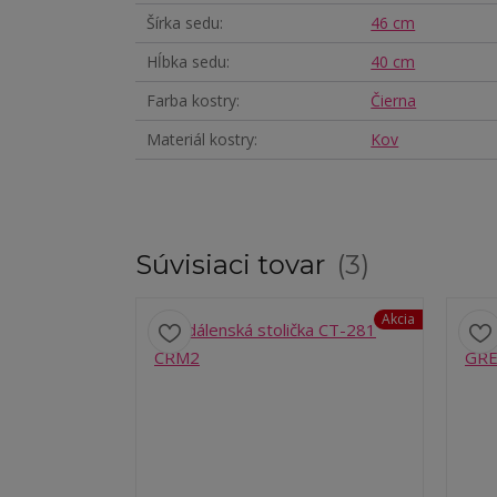
Šírka sedu
46 cm
Hĺbka sedu
40 cm
Farba kostry
Čierna
Materiál kostry
Kov
Súvisiaci tovar
3
Akcia