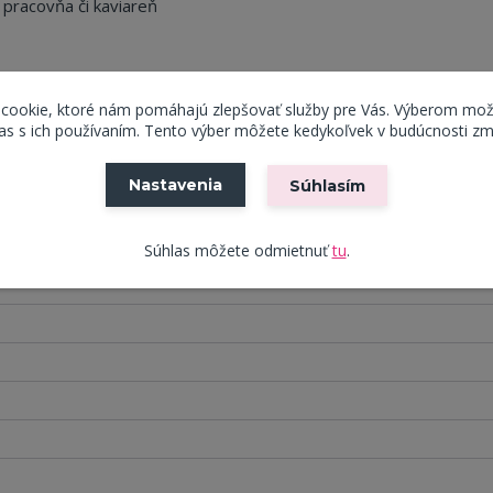
 pracovňa či kaviareň
 cookie, ktoré nám pomáhajú zlepšovať služby pre Vás. Výberom mož
s s ich používaním. Tento výber môžete kedykoľvek v budúcnosti zm
Nastavenia
Súhlasím
Súhlas môžete odmietnuť
tu
.