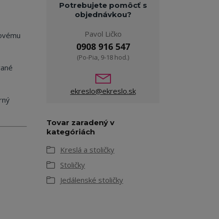
Potrebujete pomôcť s
objednávkou?
Pavol Ličko
sovému
0908 916 547
(Po-Pia, 9-18 hod.)
vané
ekreslo@ekreslo.sk
rný
Tovar zaradený v
kategóriách
Kreslá a stoličky
Stoličky
Jedálenské stoličky