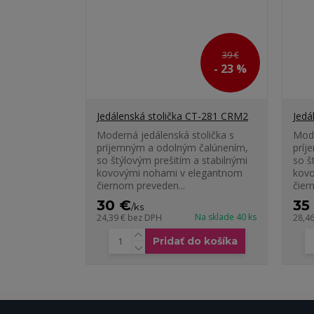
39 €
- 23 %
Jedálenská stolička CT-281 CRM2
Jedá
Moderná jedálenská stolička s
Mode
príjemným a odolným čalúnením,
príj
so štýlovým prešitím a stabilnými
so š
kovovými nohami v elegantnom
kovo
čiernom preveden...
čier
30 €
35
/
ks
Na sklade 40 ks
24,39 €
bez DPH
28,4
Pridať do košíka