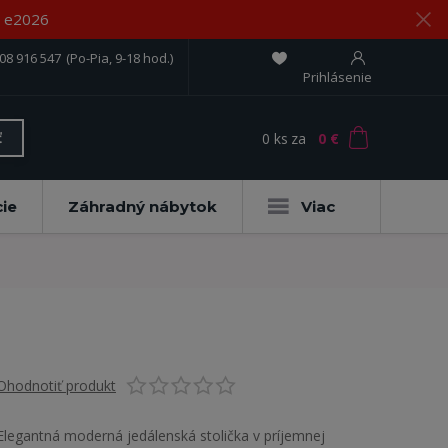
om e2026
08 916 547
(Po-Pia, 9-18 hod.)
Prihlásenie
0
ks
za
0 €
ť
ie
Záhradný nábytok
Viac
Ohodnotiť produkt
Elegantná moderná jedálenská stolička v príjemnej