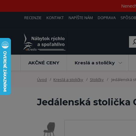
Nenecha
RECENZIE
KONTAKT
NAPÍŠTE NÁM
DOPRAVA
SPÔSOB
AKČNÉ CENY
Kreslá a stoličky
Úvod
Kreslá a stoličky
Stoličky
Jedálenská st
Jedálenská stolička