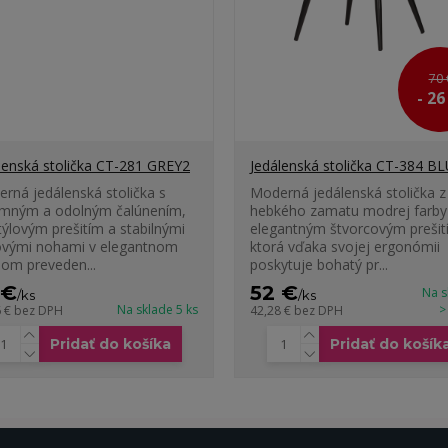
70 
- 2
lenská stolička CT-281 GREY2
Jedálenská stolička CT-384 B
rná jedálenská stolička s
Moderná jedálenská stolička z
emným a odolným čalúnením,
hebkého zamatu modrej farby
týlovým prešitím a stabilnými
elegantným štvorcovým prešit
vými nohami v elegantnom
ktorá vďaka svojej ergonómii
nom preveden...
poskytuje bohatý pr...
 €
52 €
Na s
/
ks
/
ks
Na sklade 5 ks
>
6 €
bez DPH
42,28 €
bez DPH
Pridať do košíka
Pridať do košík