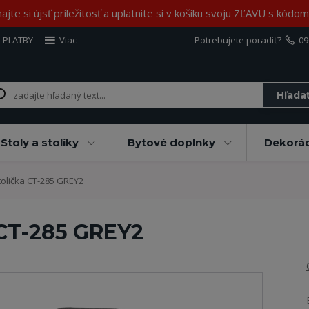
jte si újsť príležitosť a uplatnite si v košíku svoju ZĽAVU s kód
 PLATBY
Viac
Potrebujete poradiť?
09
Hľada
Stoly a stolíky
Bytové doplnky
Dekorác
olička CT-285 GREY2
 CT-285 GREY2