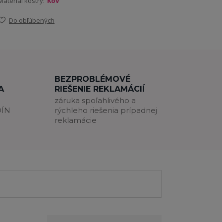
Materiál kostry:
Kov
Do obľúbených
BEZPROBLÉMOVÉ
A
RIEŠENIE REKLAMÁCIÍ
záruka spoľahlivého a
DÍN
rýchleho riešenia prípadnej
reklamácie