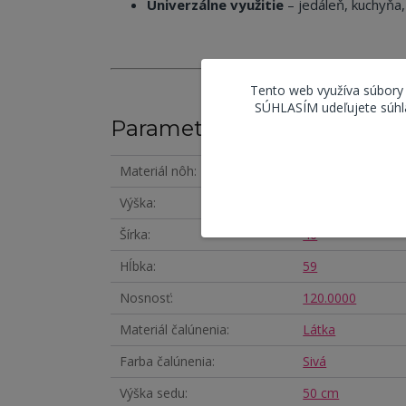
Univerzálne využitie
– jedáleň, kuchyňa,
Tento web využíva súbory
SÚHLASÍM udeľujete súhla
Parametre
Materiál nôh
Kov
Výška
88
Šírka
46
Hĺbka
59
Nosnosť
120.0000
Materiál čalúnenia
Látka
Farba čalúnenia
Sivá
Výška sedu
50 cm