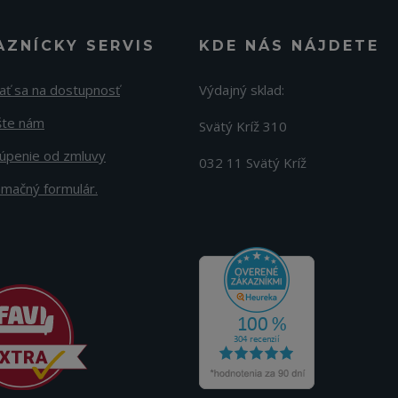
AZNÍCKY SERVIS
KDE NÁS NÁJDETE
ať sa na dostupnosť
Výdajný sklad:
šte nám
Svätý Kríž 310
úpenie od zmluvy
032 11 Svätý Kríž
amačný formulár.