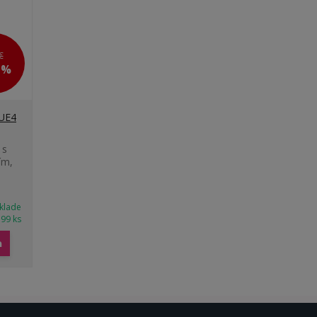
€
6 %
LUE4
 s
ím,
klade
 99 ks
a