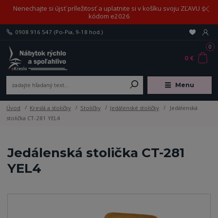
Nenechajte si újsť príležitosť a uplatnite si v košíku svoju ZĽAVU s
kódom e2026
0908 916 547
(Po-Pia, 9-18 hod.)
0
0 €
Menu
Úvod
Kreslá a stoličky
Stoličky
Jedálenské stoličky
Jedálenská
stolička CT-281 YEL4
Jedálenská stolička CT-281
YEL4