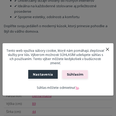
✔ Univerzálny dizajn vhodný do rôznych interiérov
✔ Ideálna na každodenné stolovanie aj príležitostné
posedenie
✔ Spojenie estetiky, odolnosti a komfortu
Doplňte svoju jedáleň o moderný kúsok, ktorý prinesie pohodlie a
štýl do vášho domova.
Parametre
Tento web využíva súbory cookie, ktoré nám pomáhajú zlepšovať
služby pre Vás. Výberom možnosti SÚHLASÍM udeľujete súhlas s
ich používaním. Tento výber môžete kedykoľvek v budúcnosti
Materiál
Zamatová látka
zmeniť.
čalúnenia
Farba čalúnenia
Žltá
Nastavenia
Súhlasím
Zloženie látky
100% polyester
Súhlas môžete odmietnuť
tu
.
Materiál nôh
Kov
Farba nôh
čierna matná
Výška (cm)
89
Šírka (cm)
44