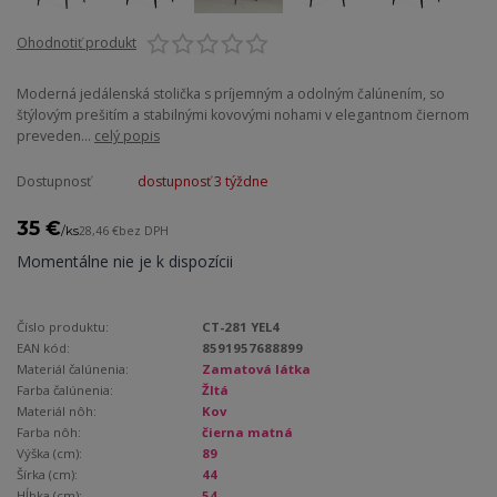
Ohodnotiť produkt
Moderná jedálenská stolička s príjemným a odolným čalúnením, so
štýlovým prešitím a stabilnými kovovými nohami v elegantnom čiernom
preveden...
celý popis
Dostupnosť
dostupnosť 3 týždne
35 €
/
ks
28,46 €
bez DPH
Momentálne nie je k dispozícii
Číslo produktu:
CT-281 YEL4
EAN kód:
8591957688899
Materiál čalúnenia:
Zamatová látka
Farba čalúnenia:
Žltá
Materiál nôh:
Kov
Farba nôh:
čierna matná
Výška (cm):
89
Šírka (cm):
44
Hĺbka (cm):
54