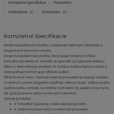
Kompletné špecifikácie
Parametre
Hodnotenie
0
Komentáre
0
Kompletné špecifikácie
Moderná jedálenská stolička s príjemným látkovým čalúnením a
elegantnými kovovými nohami.
Dizajnová jedálenská stolička, ktorá spája moderný vzhľad,
pohodlie a praktickosť. Sedadlo aj operadlo sú čalúnené mäkkou
látkou s dekoratívnym prešitím, čo dodáva stoličke štýlový vzhľad a
zabezpečuje komfort aj pri dlhšom sedení.
Štíhle kovové nohy v čiernom matnom prevedení poskytujú stabilitu
a odolnosť, pričom elegantne dopĺňajú celkový dizajn. Vďaka svojmu
nadčasovému vzhľadu sa stolička hodí nielen do jedálne či kuchyne,
ale aj do pracovne alebo moderných interiérov.
Výhody produktu:
✔ Pohodlné čalúnenie s dekoratívnym prešitím
✔ Stabilné kovové nohy v modernom prevedení