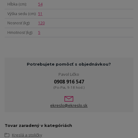
Hĺbka (cm)
54
Výška sedu (cm)
51
Nosnosť (kg)
120
Hmotnosť (kg)
5
Potrebujete pomôcť s objednávkou?
Pavol Ličko
0908 916 547
(Po-Pia, 9-18 hod.)
ekreslo@ekreslo.sk
Tovar zaradený v kategóriách
Kreslá a stoličky