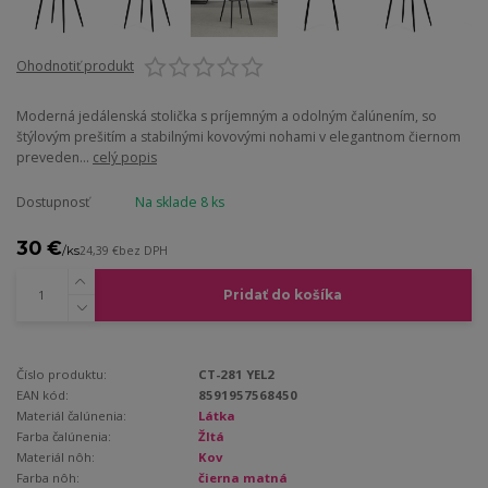
Ohodnotiť produkt
Moderná jedálenská stolička s príjemným a odolným čalúnením, so
štýlovým prešitím a stabilnými kovovými nohami v elegantnom čiernom
preveden...
celý popis
Dostupnosť
Na sklade 8 ks
30 €
/
ks
24,39 €
bez DPH
Pridať do košíka
Číslo produktu:
CT-281 YEL2
EAN kód:
8591957568450
Materiál čalúnenia:
Látka
Farba čalúnenia:
Žltá
Materiál nôh:
Kov
Farba nôh:
čierna matná