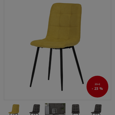
39 €
- 23 %