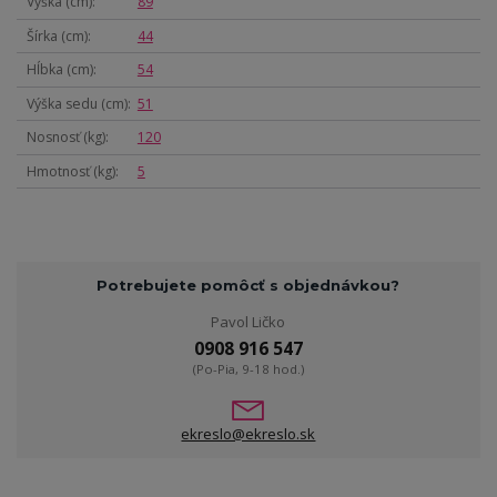
Výška (cm)
89
Šírka (cm)
44
Hĺbka (cm)
54
Výška sedu (cm)
51
Nosnosť (kg)
120
Hmotnosť (kg)
5
Potrebujete pomôcť s objednávkou?
Pavol Ličko
0908 916 547
(Po-Pia, 9-18 hod.)
ekreslo@ekreslo.sk