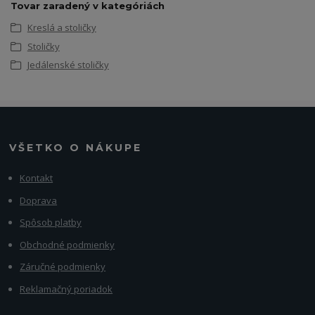
Tovar zaradený v kategóriách
Kreslá a stoličky
Stoličky
Jedálenské stoličky
VŠETKO O NÁKUPE
Kontakt
Doprava
Spôsob platby
Obchodné podmienky
Záručné podmienky
Reklamačný poriadok