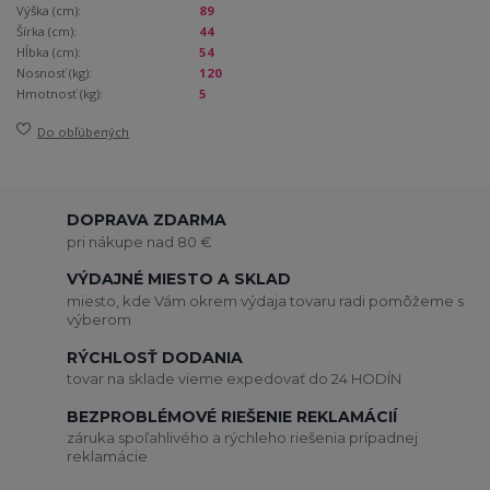
Výška (cm):
89
Šírka (cm):
44
Hĺbka (cm):
54
Nosnosť (kg):
120
Hmotnosť (kg):
5
Do obľúbených
DOPRAVA ZDARMA
pri nákupe nad 80 €
VÝDAJNÉ MIESTO A SKLAD
miesto, kde Vám okrem výdaja tovaru radi pomôžeme s
výberom
RÝCHLOSŤ DODANIA
tovar na sklade vieme expedovať do 24 HODÍN
BEZPROBLÉMOVÉ RIEŠENIE REKLAMÁCIÍ
záruka spoľahlivého a rýchleho riešenia prípadnej
reklamácie