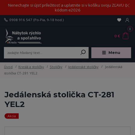
Nenechajte si újsť príležitosť a uplatnite si v košíku svoju ZĽAVU s
kódom e2026
0908 916 547
(Po-Pia, 9-18 hod.)
0
0 €
Menu
Úvod
Kreslá a stoličky
Stoličky
Jedálenské stoličky
Jedálenská
stolička CT-281 YEL2
Jedálenská stolička CT-281
YEL2
Akcia