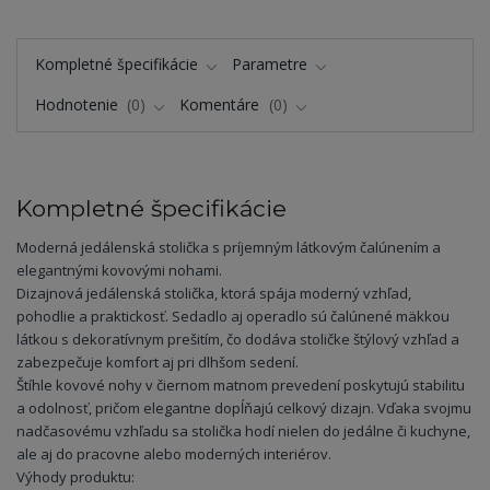
Kompletné špecifikácie
Parametre
Hodnotenie
0
Komentáre
0
Kompletné špecifikácie
Moderná jedálenská stolička s príjemným látkovým čalúnením a
elegantnými kovovými nohami.
Dizajnová jedálenská stolička, ktorá spája moderný vzhľad,
pohodlie a praktickosť. Sedadlo aj operadlo sú čalúnené mäkkou
látkou s dekoratívnym prešitím, čo dodáva stoličke štýlový vzhľad a
zabezpečuje komfort aj pri dlhšom sedení.
Štíhle kovové nohy v čiernom matnom prevedení poskytujú stabilitu
a odolnosť, pričom elegantne dopĺňajú celkový dizajn. Vďaka svojmu
nadčasovému vzhľadu sa stolička hodí nielen do jedálne či kuchyne,
ale aj do pracovne alebo moderných interiérov.
Výhody produktu: